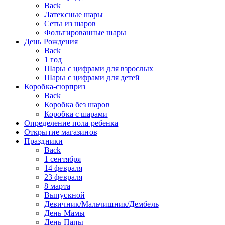
Back
Латексные шары
Сеты из шаров
Фольгированные шары
День Рождения
Back
1 год
Шары с цифрами для взрослых
Шары с цифрами для детей
Коробка-сюрприз
Back
Коробка без шаров
Коробка с шарами
Определение пола ребенка
Открытие магазинов
Праздники
Back
1 сентября
14 февраля
23 февраля
8 марта
Выпускной
Девичник/Мальчишник/Дембель
День Мамы
День Папы