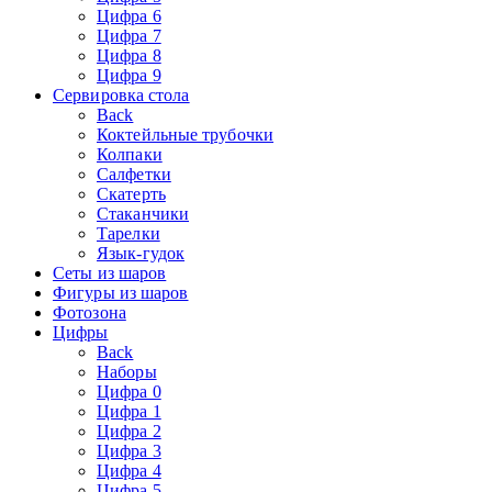
Цифра 6
Цифра 7
Цифра 8
Цифра 9
Сервировка стола
Back
Коктейльные трубочки
Колпаки
Салфетки
Скатерть
Стаканчики
Тарелки
Язык-гудок
Сеты из шаров
Фигуры из шаров
Фотозона
Цифры
Back
Наборы
Цифра 0
Цифра 1
Цифра 2
Цифра 3
Цифра 4
Цифра 5