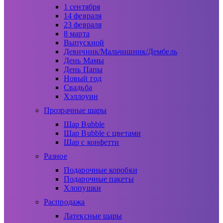
1 сентября
14 февраля
23 февраля
8 марта
Выпускной
Девичник/Мальчишник/Дембель
День Мамы
День Папы
Новый год
Свадьба
Хэллоуин
Прозрачные шары
Шар Bubble
Шар Bubble с цветами
Шар с конфетти
Разное
Подарочные коробки
Подарочные пакеты
Хлопушки
Распродажа
Латексные шары