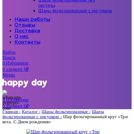
рисунка
Шары фольгированные с рисунком
Наши работы
Отзывы
Доставка
О нас
Контакты
Войти
Поиск
0
Избранное
0
элемент
0
₽
Меню
0
Избранное
0
элемент
0
₽
Главная
Каталог
Шары фольгированные
Шары
фольгированные с рисунком
Шар фольгированный круг «Три
кота. С Днем рождения»