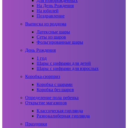
Для новорожденных
На День Рождения
На юбилей
Поздравление
Выписка из роддома
Латексные шары
Сеты из шаров
Фольгированные шары
День Рождения
1 год
Шары с цифрами для детей
Шары с цифрами для взрослых
Коробка-сюрприз
Коробка с шарами
Коробка без шаров
Определение пола ребенка
Открытие магазинов
Классическая гирлянда
Разнокалиберная гирлянда
Праздники