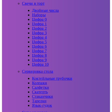
Свечи в торт
Двойные числа
Наборы
Цифра 0
Цифра 1
Цифра 2
Цифра 3
Цифра 4
Цифра 5
Цифра 6
Цифра 7
Цифра 8
Цифра 9
Цифра 10
Сервировка стола
Коктейльные трубочки
Колпаки
Салфетки
Скатерть
Стаканчики
Тарелки
Язык-гудок