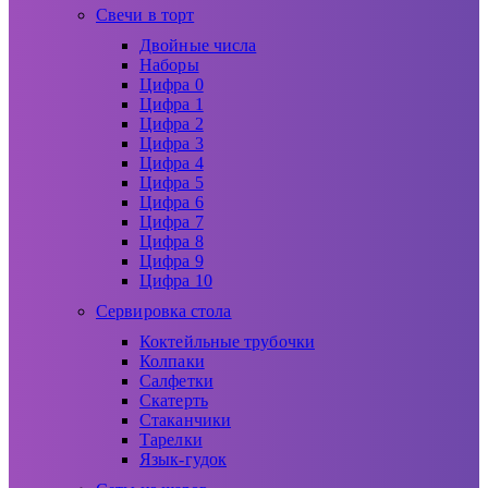
Свечи в торт
Двойные числа
Наборы
Цифра 0
Цифра 1
Цифра 2
Цифра 3
Цифра 4
Цифра 5
Цифра 6
Цифра 7
Цифра 8
Цифра 9
Цифра 10
Сервировка стола
Коктейльные трубочки
Колпаки
Салфетки
Скатерть
Стаканчики
Тарелки
Язык-гудок