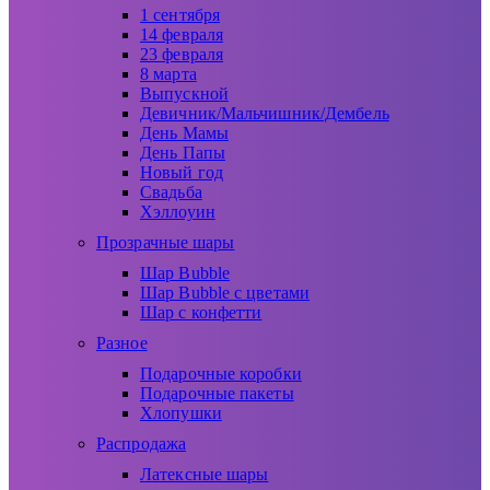
1 сентября
14 февраля
23 февраля
8 марта
Выпускной
Девичник/Мальчишник/Дембель
День Мамы
День Папы
Новый год
Свадьба
Хэллоуин
Прозрачные шары
Шар Bubble
Шар Bubble с цветами
Шар с конфетти
Разное
Подарочные коробки
Подарочные пакеты
Хлопушки
Распродажа
Латексные шары