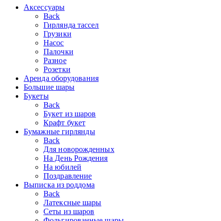
Аксессуары
Back
Гирлянда тассел
Грузики
Насос
Палочки
Разное
Розетки
Аренда оборудования
Большие шары
Букеты
Back
Букет из шаров
Крафт букет
Бумажные гирлянды
Back
Для новорожденных
На День Рождения
На юбилей
Поздравление
Выписка из роддома
Back
Латексные шары
Сеты из шаров
Фольгированные шары