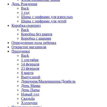
День Рождения
Back
1 год
Шары с цифрами для взрослых
Шары с цифрами для детей
Коробка-сюрприз
Back
Коробка без шаров
Коробка с шарами
Определение пола ребенка
Открытие магазинов
Праздники
Back
1 сентября
14 февраля
23 февраля
8 марта
Выпускной
Девичник/Мальчишник/Дембель
День Мамы
День Папы
Новый год
Свадьба
Хэллоуин