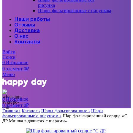
рисунка
Шары фольгированные с рисунком
Наши работы
Отзывы
Доставка
О нас
Контакты
Войти
Поиск
0
Избранное
0
элемент
0
₽
Меню
0
Избранное
0
элемент
0
₽
Главная
Каталог
Шары фольгированные
Шары
фольгированные с рисунком
Шар фольгированный сердце «С
ДР Мишка в джинсах с шарами»