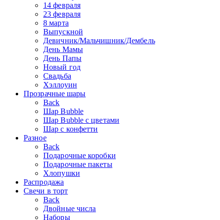
14 февраля
23 февраля
8 марта
Выпускной
Девичник/Мальчишник/Дембель
День Мамы
День Папы
Новый год
Свадьба
Хэллоуин
Прозрачные шары
Back
Шар Bubble
Шар Bubble с цветами
Шар с конфетти
Разное
Back
Подарочные коробки
Подарочные пакеты
Хлопушки
Распродажа
Свечи в торт
Back
Двойные числа
Наборы