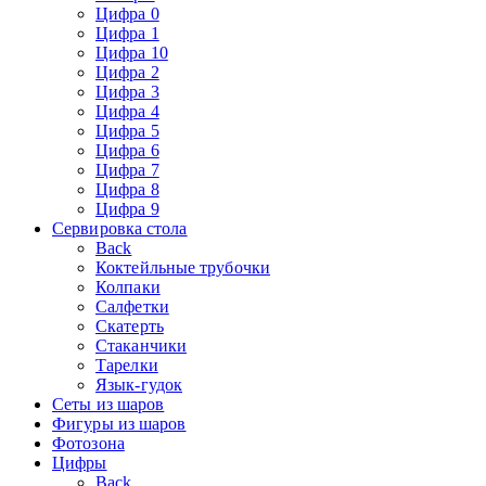
Цифра 0
Цифра 1
Цифра 10
Цифра 2
Цифра 3
Цифра 4
Цифра 5
Цифра 6
Цифра 7
Цифра 8
Цифра 9
Сервировка стола
Back
Коктейльные трубочки
Колпаки
Салфетки
Скатерть
Стаканчики
Тарелки
Язык-гудок
Сеты из шаров
Фигуры из шаров
Фотозона
Цифры
Back