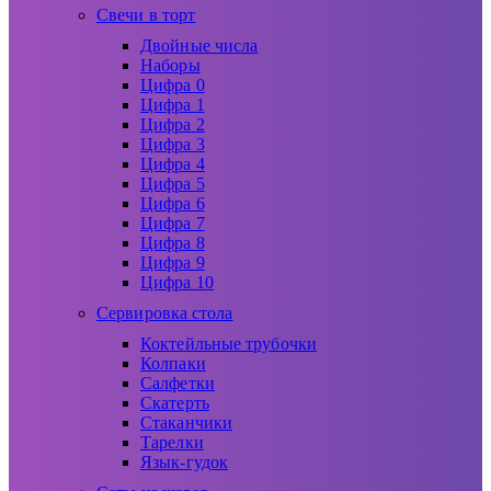
Свечи в торт
Двойные числа
Наборы
Цифра 0
Цифра 1
Цифра 2
Цифра 3
Цифра 4
Цифра 5
Цифра 6
Цифра 7
Цифра 8
Цифра 9
Цифра 10
Сервировка стола
Коктейльные трубочки
Колпаки
Салфетки
Скатерть
Стаканчики
Тарелки
Язык-гудок