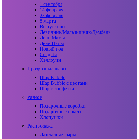
1 сентября
14 февраля
23 февраля
8 марта
Выпускной
Девичник/Мальчишник/Дембель
День Мамы
День Папы
Новый год
Свадьба
Хэллоуин
Прозрачные шары
Шар Bubble
Шар Bubble с цветами
Шар с конфетти
Разное
Подарочные коробки
Подарочные пакеты
Хлопушки
Распродажа
Латексные шары