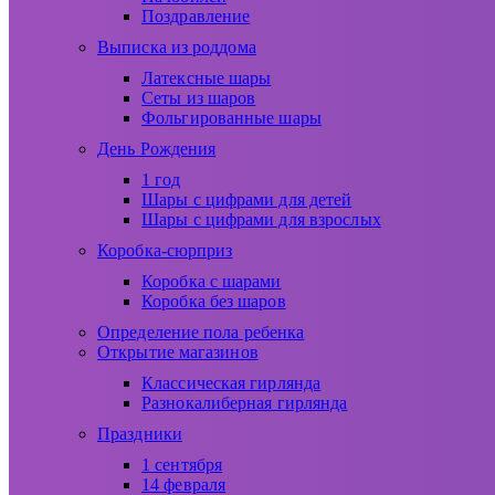
Поздравление
Выписка из роддома
Латексные шары
Сеты из шаров
Фольгированные шары
День Рождения
1 год
Шары с цифрами для детей
Шары с цифрами для взрослых
Коробка-сюрприз
Коробка с шарами
Коробка без шаров
Определение пола ребенка
Открытие магазинов
Классическая гирлянда
Разнокалиберная гирлянда
Праздники
1 сентября
14 февраля