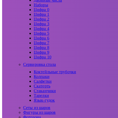
Двойные числа
Наборы
Цифра 0
Цифра 1
Цифра 2
Цифра 3
Цифра 4
Цифра 5
Цифра 6
Цифра 7
Цифра 8
Цифра 9
Цифра 10
Сервировка стола
Коктейльные трубочки
Колпаки
Салфетки
Скатерть
Стаканчики
Тарелки
Язык-гудок
Сеты из шаров
Фигуры из шаров
Фотозона