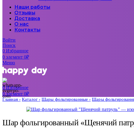
Наши работы
Отзывы
Доставка
О нас
Контакты
Войти
Поиск
0
Избранное
0
элемент
0
₽
Меню
0
Избранное
0
элемент
0
₽
Главная
Каталог
Шары фольгированные
Шары фольгированн
Шар фольгированный «Щенячий патр