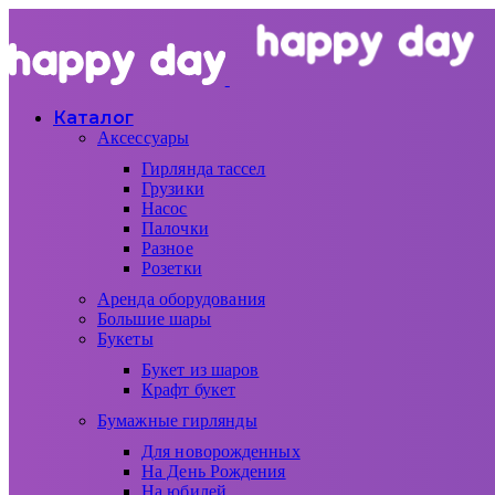
Каталог
Аксессуары
Гирлянда тассел
Грузики
Насос
Палочки
Разное
Розетки
Аренда оборудования
Большие шары
Букеты
Букет из шаров
Крафт букет
Бумажные гирлянды
Для новорожденных
На День Рождения
На юбилей