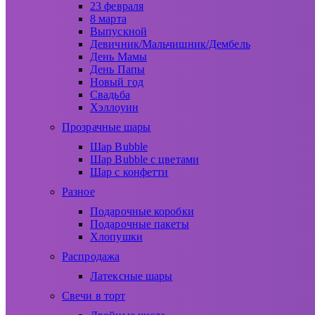
23 февраля
8 марта
Выпускной
Девичник/Мальчишник/Дембель
День Мамы
День Папы
Новый год
Свадьба
Хэллоуин
Прозрачные шары
Шар Bubble
Шар Bubble с цветами
Шар с конфетти
Разное
Подарочные коробки
Подарочные пакеты
Хлопушки
Распродажа
Латексные шары
Свечи в торт