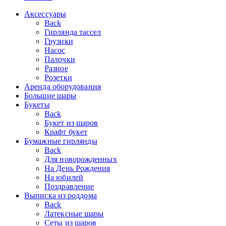
Аксессуары
Back
Гирлянда тассел
Грузики
Насос
Палочки
Разное
Розетки
Аренда оборудования
Большие шары
Букеты
Back
Букет из шаров
Крафт букет
Бумажные гирлянды
Back
Для новорожденных
На День Рождения
На юбилей
Поздравление
Выписка из роддома
Back
Латексные шары
Сеты из шаров