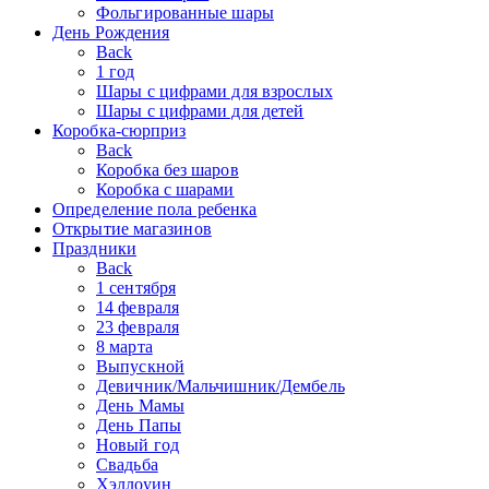
Фольгированные шары
День Рождения
Back
1 год
Шары с цифрами для взрослых
Шары с цифрами для детей
Коробка-сюрприз
Back
Коробка без шаров
Коробка с шарами
Определение пола ребенка
Открытие магазинов
Праздники
Back
1 сентября
14 февраля
23 февраля
8 марта
Выпускной
Девичник/Мальчишник/Дембель
День Мамы
День Папы
Новый год
Свадьба
Хэллоуин