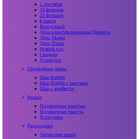
1 сентября
14 февраля
23 февраля
8 марта
Выпускной
Девичник/Мальчишник/Дембель
День Мамы
День Папы
Новый год
Свадьба
Хэллоуин
Прозрачные шары
Шар Bubble
Шар Bubble с цветами
Шар с конфетти
Разное
Подарочные коробки
Подарочные пакеты
Хлопушки
Распродажа
Латексные шары