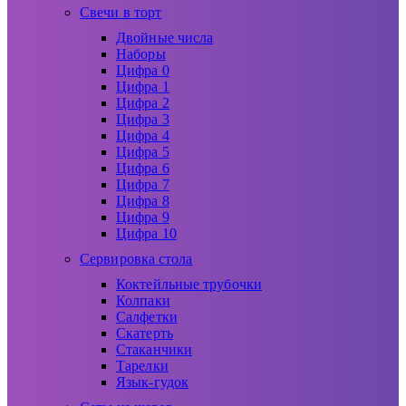
Свечи в торт
Двойные числа
Наборы
Цифра 0
Цифра 1
Цифра 2
Цифра 3
Цифра 4
Цифра 5
Цифра 6
Цифра 7
Цифра 8
Цифра 9
Цифра 10
Сервировка стола
Коктейльные трубочки
Колпаки
Салфетки
Скатерть
Стаканчики
Тарелки
Язык-гудок