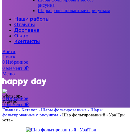
рисунка
Шары фольгированные с рисунком
Наши работы
Отзывы
Доставка
О нас
Контакты
Войти
Поиск
0
Избранное
0
элемент
0
₽
Меню
0
Избранное
0
элемент
0
₽
Главная
Каталог
Шары фольгированные
Шары
фольгированные с рисунком
Шар фольгированный «Ура!Три
кота»