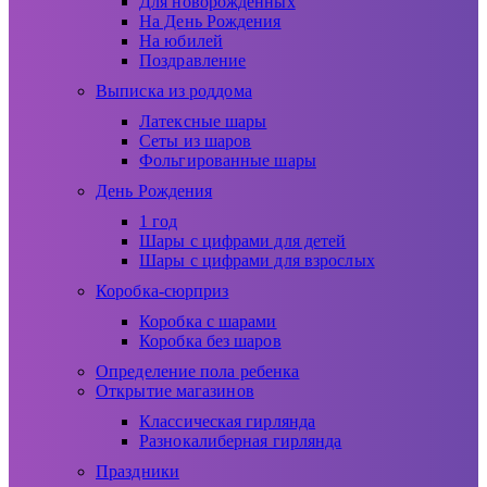
Для новорожденных
На День Рождения
На юбилей
Поздравление
Выписка из роддома
Латексные шары
Сеты из шаров
Фольгированные шары
День Рождения
1 год
Шары с цифрами для детей
Шары с цифрами для взрослых
Коробка-сюрприз
Коробка с шарами
Коробка без шаров
Определение пола ребенка
Открытие магазинов
Классическая гирлянда
Разнокалиберная гирлянда
Праздники