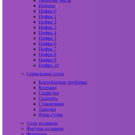
Двойные числа
Наборы
Цифра 0
Цифра 1
Цифра 2
Цифра 3
Цифра 4
Цифра 5
Цифра 6
Цифра 7
Цифра 8
Цифра 9
Цифра 10
Сервировка стола
Коктейльные трубочки
Колпаки
Салфетки
Скатерть
Стаканчики
Тарелки
Язык-гудок
Сеты из шаров
Фигуры из шаров
Фотозона