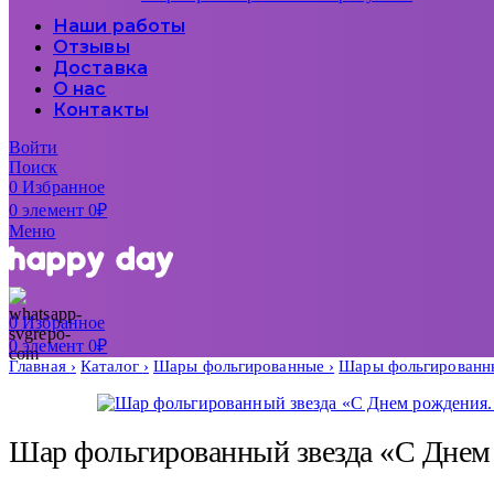
Наши работы
Отзывы
Доставка
О нас
Контакты
Войти
Поиск
0
Избранное
0
элемент
0
₽
Меню
0
Избранное
0
элемент
0
₽
Главная
Каталог
Шары фольгированные
Шары фольгированн
Шар фольгированный звезда «С Днем