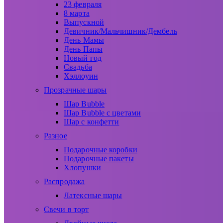
23 февраля
8 марта
Выпускной
Девичник/Мальчишник/Дембель
День Мамы
День Папы
Новый год
Свадьба
Хэллоуин
Прозрачные шары
Шар Bubble
Шар Bubble с цветами
Шар с конфетти
Разное
Подарочные коробки
Подарочные пакеты
Хлопушки
Распродажа
Латексные шары
Свечи в торт