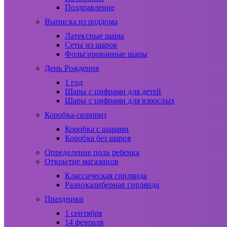
Поздравление
Выписка из роддома
Латексные шары
Сеты из шаров
Фольгированные шары
День Рождения
1 год
Шары с цифрами для детей
Шары с цифрами для взрослых
Коробка-сюрприз
Коробка с шарами
Коробка без шаров
Определение пола ребенка
Открытие магазинов
Классическая гирлянда
Разнокалиберная гирлянда
Праздники
1 сентября
14 февраля