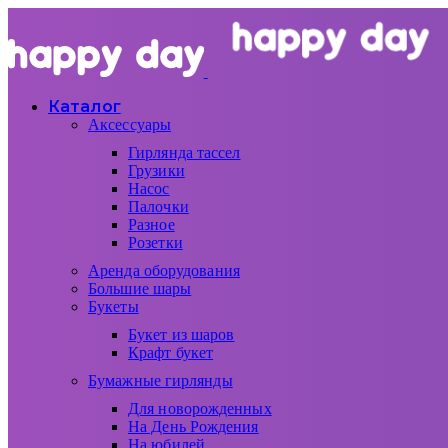
Каталог
Аксессуары
Гирлянда тассел
Грузики
Насос
Палочки
Разное
Розетки
Аренда оборудования
Большие шары
Букеты
Букет из шаров
Крафт букет
Бумажные гирлянды
Для новорожденных
На День Рождения
На юбилей