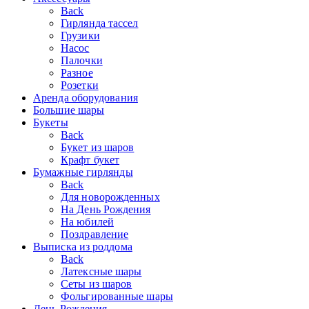
Back
Гирлянда тассел
Грузики
Насос
Палочки
Разное
Розетки
Аренда оборудования
Большие шары
Букеты
Back
Букет из шаров
Крафт букет
Бумажные гирлянды
Back
Для новорожденных
На День Рождения
На юбилей
Поздравление
Выписка из роддома
Back
Латексные шары
Сеты из шаров
Фольгированные шары
День Рождения