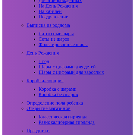
Для новорожденных
На День Рождения
На юбилей
Поздравление
Выписка из роддома
Латексные шары
Сеты из шаров
Фольгированные шары
День Рождения
1 год
Шары с цифрами для детей
Шары с цифрами для взрослых
Коробка-сюрприз
Коробка с шарами
Коробка без шаров
Определение пола ребенка
Открытие магазинов
Классическая гирлянда
Разнокалиберная гирлянда
Праздники