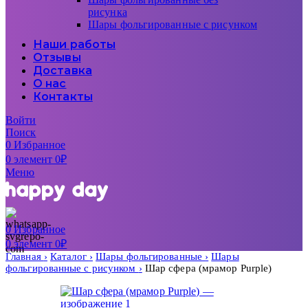
рисунка
Шары фольгированные с рисунком
Наши работы
Отзывы
Доставка
О нас
Контакты
Войти
Поиск
0
Избранное
0
элемент
0
₽
Меню
0
Избранное
0
элемент
0
₽
Главная
Каталог
Шары фольгированные
Шары
фольгированные с рисунком
Шар сфера (мрамор Purple)