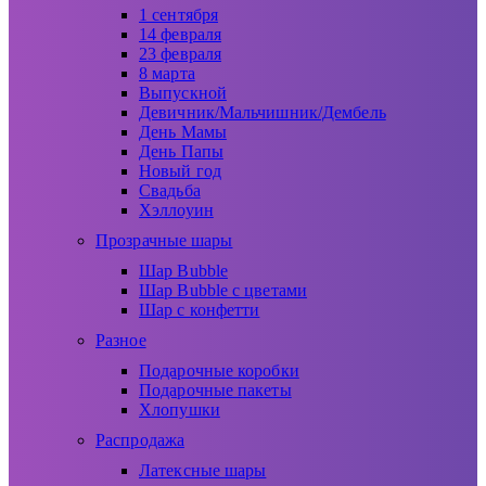
1 сентября
14 февраля
23 февраля
8 марта
Выпускной
Девичник/Мальчишник/Дембель
День Мамы
День Папы
Новый год
Свадьба
Хэллоуин
Прозрачные шары
Шар Bubble
Шар Bubble с цветами
Шар с конфетти
Разное
Подарочные коробки
Подарочные пакеты
Хлопушки
Распродажа
Латексные шары