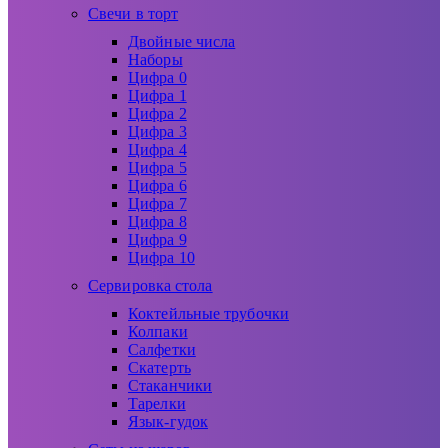
Свечи в торт
Двойные числа
Наборы
Цифра 0
Цифра 1
Цифра 2
Цифра 3
Цифра 4
Цифра 5
Цифра 6
Цифра 7
Цифра 8
Цифра 9
Цифра 10
Сервировка стола
Коктейльные трубочки
Колпаки
Салфетки
Скатерть
Стаканчики
Тарелки
Язык-гудок