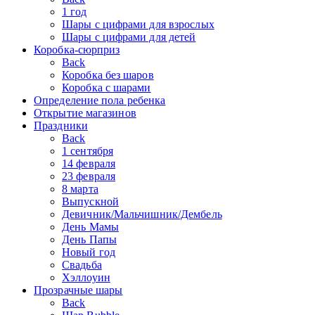
1 год
Шары с цифрами для взрослых
Шары с цифрами для детей
Коробка-сюрприз
Back
Коробка без шаров
Коробка с шарами
Определение пола ребенка
Открытие магазинов
Праздники
Back
1 сентября
14 февраля
23 февраля
8 марта
Выпускной
Девичник/Мальчишник/Дембель
День Мамы
День Папы
Новый год
Свадьба
Хэллоуин
Прозрачные шары
Back