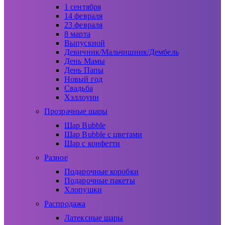
1 сентября
14 февраля
23 февраля
8 марта
Выпускной
Девичник/Мальчишник/Дембель
День Мамы
День Папы
Новый год
Свадьба
Хэллоуин
Прозрачные шары
Шар Bubble
Шар Bubble с цветами
Шар с конфетти
Разное
Подарочные коробки
Подарочные пакеты
Хлопушки
Распродажа
Латексные шары