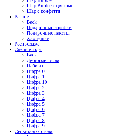
Шар Bubble
Шар Bubble с цветами
Шар с конфетти
Разное
Back
Подарочные коробки
Подарочные пакеты
Хлопушки
Распродажа
Свечи в торт
Back
Двойные числа
Наборы
Цифра 0
Цифра 1
Цифра 10
Цифра 2
Цифра 3
Цифра 4
Цифра 5
Цифра 6
Цифра 7
Цифра 8
Цифра 9
Сервировка стола