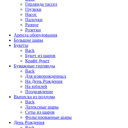
Гирлянда тассел
Грузики
Насос
Палочки
Разное
Розетки
Аренда оборудования
Большие шары
Букеты
Back
Букет из шаров
Крафт букет
Бумажные гирлянды
Back
Для новорожденных
На День Рождения
На юбилей
Поздравление
Выписка из роддома
Back
Латексные шары
Сеты из шаров
Фольгированные шары
День Рождения
Back