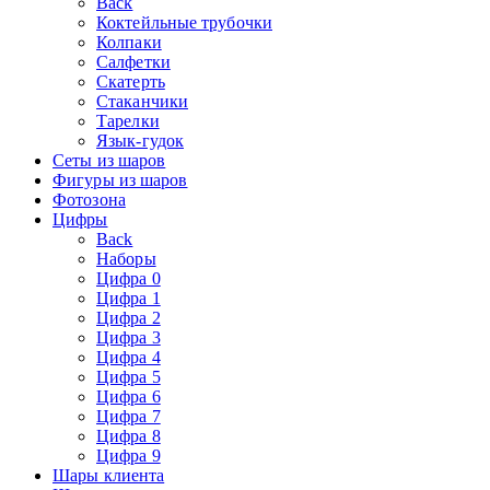
Back
Коктейльные трубочки
Колпаки
Салфетки
Скатерть
Стаканчики
Тарелки
Язык-гудок
Сеты из шаров
Фигуры из шаров
Фотозона
Цифры
Back
Наборы
Цифра 0
Цифра 1
Цифра 2
Цифра 3
Цифра 4
Цифра 5
Цифра 6
Цифра 7
Цифра 8
Цифра 9
Шары клиента