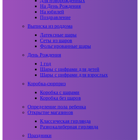
Для новорожденных
На День Рождения
На юбилей
Поздравление
Выписка из роддома
Латексные шары
Сеты из шаров
Фольгированные шары
День Рождения
1 год
Шары с цифрами для детей
Шары с цифрами для взрослых
Коробка-сюрприз
Коробка с шарами
Коробка без шаров
Определение пола ребенка
Открытие магазинов
Классическая гирлянда
Разнокалиберная гирлянда
Праздники