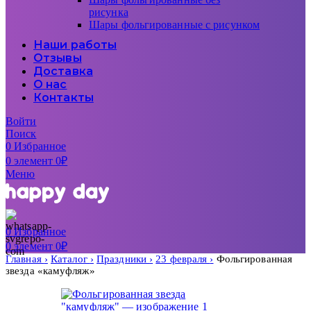
рисунка
Шары фольгированные с рисунком
Наши работы
Отзывы
Доставка
О нас
Контакты
Войти
Поиск
0
Избранное
0
элемент
0
₽
Меню
0
Избранное
0
элемент
0
₽
Главная
Каталог
Праздники
23 февраля
Фольгированная
звезда «камуфляж»