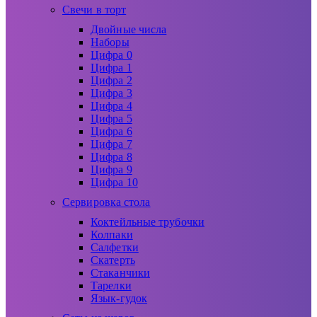
Свечи в торт
Двойные числа
Наборы
Цифра 0
Цифра 1
Цифра 2
Цифра 3
Цифра 4
Цифра 5
Цифра 6
Цифра 7
Цифра 8
Цифра 9
Цифра 10
Сервировка стола
Коктейльные трубочки
Колпаки
Салфетки
Скатерть
Стаканчики
Тарелки
Язык-гудок