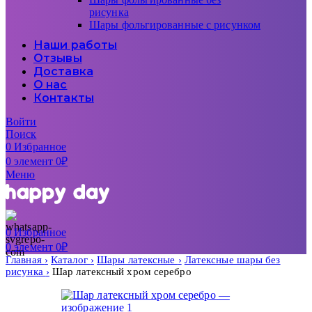
рисунка
Шары фольгированные с рисунком
Наши работы
Отзывы
Доставка
О нас
Контакты
Войти
Поиск
0
Избранное
0
элемент
0
₽
Меню
0
Избранное
0
элемент
0
₽
Главная
Каталог
Шары латексные
Латексные шары без
рисунка
Шар латексный хром серебро