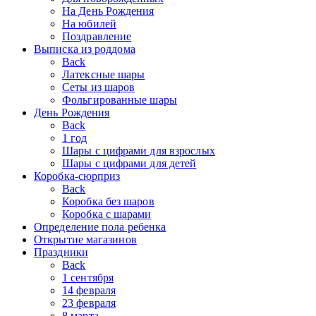
На День Рождения
На юбилей
Поздравление
Выписка из роддома
Back
Латексные шары
Сеты из шаров
Фольгированные шары
День Рождения
Back
1 год
Шары с цифрами для взрослых
Шары с цифрами для детей
Коробка-сюрприз
Back
Коробка без шаров
Коробка с шарами
Определение пола ребенка
Открытие магазинов
Праздники
Back
1 сентября
14 февраля
23 февраля
8 марта