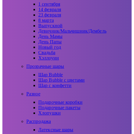
1 сентября
14 февраля
23 февраля
8 марта
Выпускной
Девичник/Мальчишник/Дембель
День Мамы
День Папы
Новый год
Свадьба
Хэллоуин
Прозрачные шары
Шар Bubble
Шар Bubble с цветами
Шар с конфетти
Разное
Подарочные коробки
Подарочные пакеты
Хлопушки
Распродажа
Латексные шары