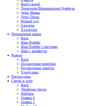
Выпускной
Девичник/Мальчишник/Дембель
День Мамы
День Папы
Новый год
Свадьба
Хэллоуин
Прозрачные шары
Back
Шар Bubble
Шар Bubble с цветами
Шар с конфетти
Разное
Back
Подарочные коробки
Подарочные пакеты
Хлопушки
Распродажа
Свечи в торт
Back
Двойные числа
Наборы
Цифра 0
Цифра 1