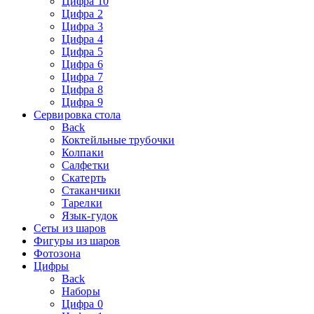
Цифра 10
Цифра 2
Цифра 3
Цифра 4
Цифра 5
Цифра 6
Цифра 7
Цифра 8
Цифра 9
Сервировка стола
Back
Коктейльные трубочки
Колпаки
Салфетки
Скатерть
Стаканчики
Тарелки
Язык-гудок
Сеты из шаров
Фигуры из шаров
Фотозона
Цифры
Back
Наборы
Цифра 0