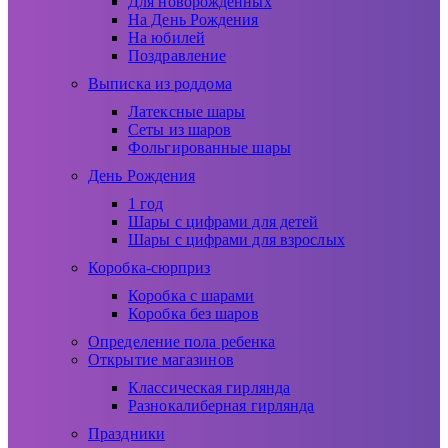
Для новорожденных
На День Рождения
На юбилей
Поздравление
Выписка из роддома
Латексные шары
Сеты из шаров
Фольгированные шары
День Рождения
1 год
Шары с цифрами для детей
Шары с цифрами для взрослых
Коробка-сюрприз
Коробка с шарами
Коробка без шаров
Определение пола ребенка
Открытие магазинов
Классическая гирлянда
Разнокалиберная гирлянда
Праздники