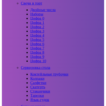
Свечи в торт
Двойные числа
Наборы
Цифра 0
Цифра 1
Цифра 2
Цифра 3
Цифра 4
Цифра 5
Цифра 6
Цифра 7
Цифра 8
Цифра 9
Цифра 10
Сервировка стола
Коктейльные трубочки
Колпаки
Салфетки
Скатерть
Стаканчики
Тарелки
Язык-гудок