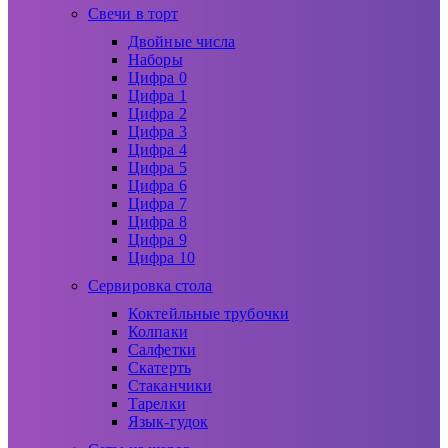
Свечи в торт
Двойные числа
Наборы
Цифра 0
Цифра 1
Цифра 2
Цифра 3
Цифра 4
Цифра 5
Цифра 6
Цифра 7
Цифра 8
Цифра 9
Цифра 10
Сервировка стола
Коктейльные трубочки
Колпаки
Салфетки
Скатерть
Стаканчики
Тарелки
Язык-гудок