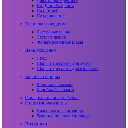
Для новорожденных
На День Рождения
На юбилей
Поздравление
Выписка из роддома
Латексные шары
Сеты из шаров
Фольгированные шары
День Рождения
1 год
Шары с цифрами для детей
Шары с цифрами для взрослых
Коробка-сюрприз
Коробка с шарами
Коробка без шаров
Определение пола ребенка
Открытие магазинов
Классическая гирлянда
Разнокалиберная гирлянда
Праздники