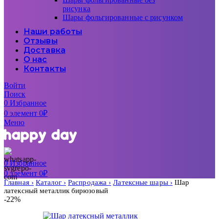
рисунка
Шары фольгированные с рисунком
Наши работы
Отзывы
Доставка
О нас
Контакты
Войти
Поиск
0
Избранное
0
элемент
0
₽
Меню
0
Избранное
0
элемент
0
₽
Главная
Каталог
Распродажа
Латексные шары
Шар
латексный металлик бирюзовый
-22%