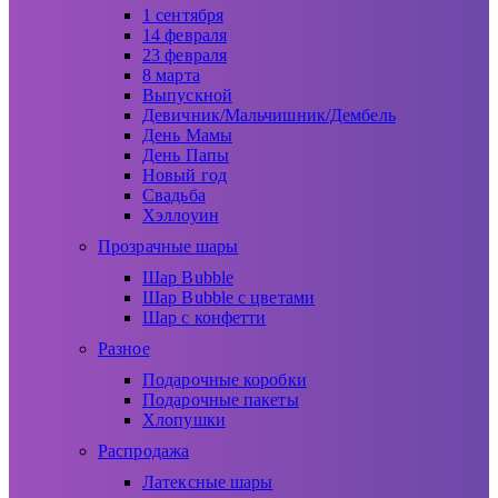
1 сентября
14 февраля
23 февраля
8 марта
Выпускной
Девичник/Мальчишник/Дембель
День Мамы
День Папы
Новый год
Свадьба
Хэллоуин
Прозрачные шары
Шар Bubble
Шар Bubble с цветами
Шар с конфетти
Разное
Подарочные коробки
Подарочные пакеты
Хлопушки
Распродажа
Латексные шары