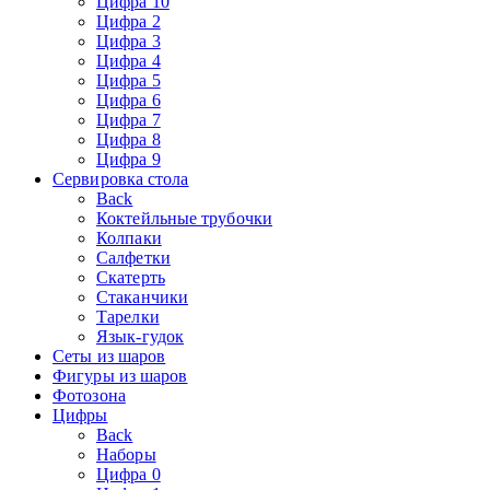
Цифра 10
Цифра 2
Цифра 3
Цифра 4
Цифра 5
Цифра 6
Цифра 7
Цифра 8
Цифра 9
Сервировка стола
Back
Коктейльные трубочки
Колпаки
Салфетки
Скатерть
Стаканчики
Тарелки
Язык-гудок
Сеты из шаров
Фигуры из шаров
Фотозона
Цифры
Back
Наборы
Цифра 0