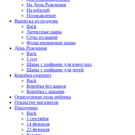
На День Рождения
На юбилей
Поздравление
Выписка из роддома
Back
Латексные шары
Сеты из шаров
Фольгированные шары
День Рождения
Back
1 год
Шары с цифрами для взрослых
Шары с цифрами для детей
Коробка-сюрприз
Back
Коробка без шаров
Коробка с шарами
Определение пола ребенка
Открытие магазинов
Праздники
Back
1 сентября
14 февраля
23 февраля
8 марта