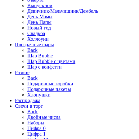
Выпускной
Девичник/Мальчишник/Дембель
День Мамы
День Папы
Новый год
Свадьба
Хэллоуин
Прозрачные шары
Back
Шар Bubble
Шар Bubble с цветами
Шар с конфетти
Разное
Back
Подарочные коробки
Подарочные пакеты
Хлопушки
Распродажа
Свечи в торт
Back
Двойные числа
Наборы
Цифра 0
Цифра 1