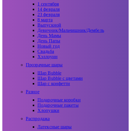
1 сентября
14 февраля
23 февраля
8 марта
Выпускной
Девичник/Мальчишник/Дембель
День Мамы
День Папы
Новый год
Свадьба
Хэллоуин
Прозрачные шары
Шар Bubble
Шар Bubble с цветами
Шар с конфетти
Разное
Подарочные коробки
Подарочные пакеты
Хлопушки
Распродажа
Латексные шары