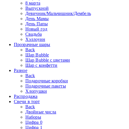
8 марта
Выпускной
Девичник/Мальчишник/Дембель
День Мамы
День Папы
Новый год
Свадьба
Хэллоуин
Прозрачные шары
Back
Шар Bubble
Шар Bubble с цветами
Шар с конфетти
Разное
Back
Подарочные коробки
Подарочные пакеты
Хлопушки
Распродажа
Свечи в торт
Back
Двойные числа
Наборы
Цифра 0
Цифра 1