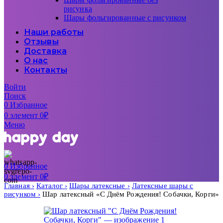
рисунка
Шары фольгированные с рисунком
Наши работы
Отзывы
Доставка
О нас
Контакты
Войти
Поиск
0
Избранное
0
элемент
0
₽
Меню
0
Избранное
0
элемент
0
₽
Главная
Каталог
Шары латексные
Латексные шары с
рисунком
Шар латексный «С Днём Рождения! Собачки, Корги»