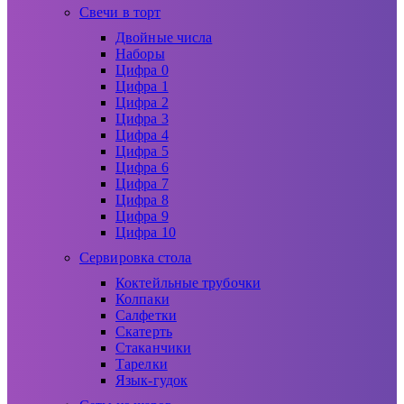
Свечи в торт
Двойные числа
Наборы
Цифра 0
Цифра 1
Цифра 2
Цифра 3
Цифра 4
Цифра 5
Цифра 6
Цифра 7
Цифра 8
Цифра 9
Цифра 10
Сервировка стола
Коктейльные трубочки
Колпаки
Салфетки
Скатерть
Стаканчики
Тарелки
Язык-гудок