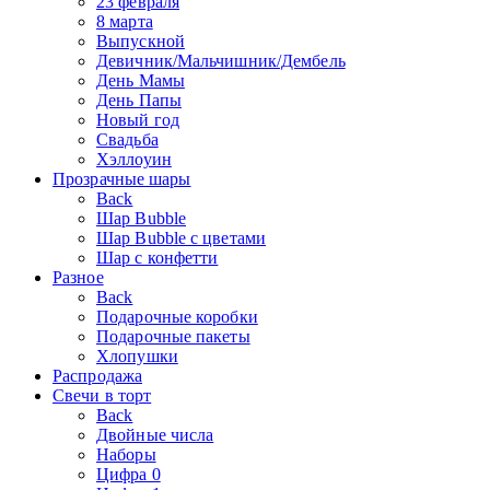
23 февраля
8 марта
Выпускной
Девичник/Мальчишник/Дембель
День Мамы
День Папы
Новый год
Свадьба
Хэллоуин
Прозрачные шары
Back
Шар Bubble
Шар Bubble с цветами
Шар с конфетти
Разное
Back
Подарочные коробки
Подарочные пакеты
Хлопушки
Распродажа
Свечи в торт
Back
Двойные числа
Наборы
Цифра 0