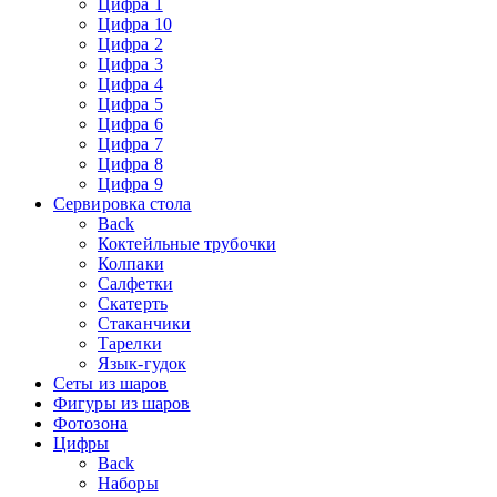
Цифра 1
Цифра 10
Цифра 2
Цифра 3
Цифра 4
Цифра 5
Цифра 6
Цифра 7
Цифра 8
Цифра 9
Сервировка стола
Back
Коктейльные трубочки
Колпаки
Салфетки
Скатерть
Стаканчики
Тарелки
Язык-гудок
Сеты из шаров
Фигуры из шаров
Фотозона
Цифры
Back
Наборы