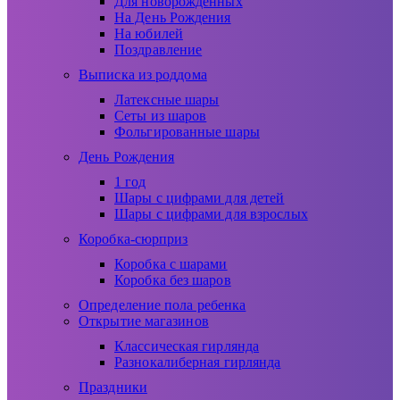
Для новорожденных
На День Рождения
На юбилей
Поздравление
Выписка из роддома
Латексные шары
Сеты из шаров
Фольгированные шары
День Рождения
1 год
Шары с цифрами для детей
Шары с цифрами для взрослых
Коробка-сюрприз
Коробка с шарами
Коробка без шаров
Определение пола ребенка
Открытие магазинов
Классическая гирлянда
Разнокалиберная гирлянда
Праздники