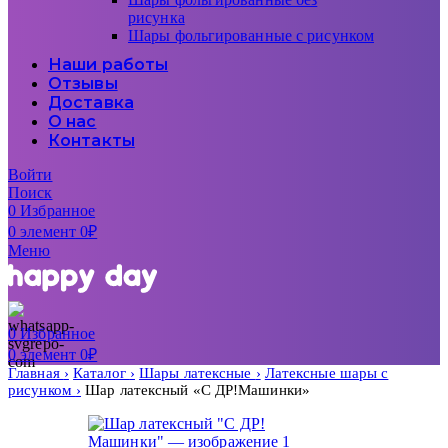
рисунка
Шары фольгированные с рисунком
Наши работы
Отзывы
Доставка
О нас
Контакты
Войти
Поиск
0
Избранное
0
элемент
0
₽
Меню
0
Избранное
0
элемент
0
₽
Главная
Каталог
Шары латексные
Латексные шары с
рисунком
Шар латексный «С ДР!Машинки»