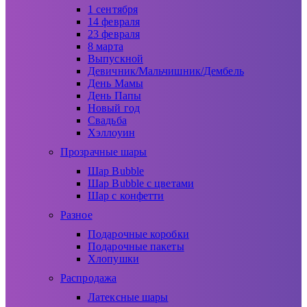
1 сентября
14 февраля
23 февраля
8 марта
Выпускной
Девичник/Мальчишник/Дембель
День Мамы
День Папы
Новый год
Свадьба
Хэллоуин
Прозрачные шары
Шар Bubble
Шар Bubble с цветами
Шар с конфетти
Разное
Подарочные коробки
Подарочные пакеты
Хлопушки
Распродажа
Латексные шары