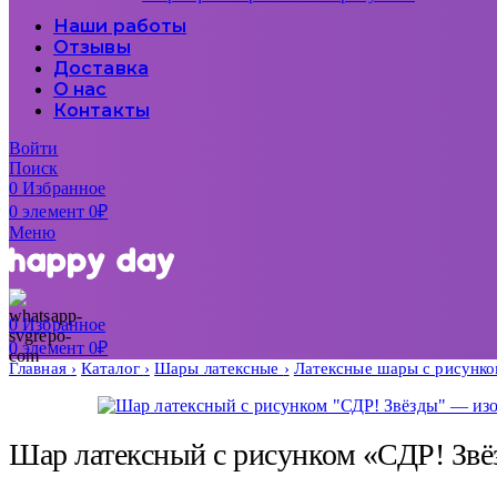
Наши работы
Отзывы
Доставка
О нас
Контакты
Войти
Поиск
0
Избранное
0
элемент
0
₽
Меню
0
Избранное
0
элемент
0
₽
Главная
Каталог
Шары латексные
Латексные шары с рисунк
Шар латексный с рисунком «СДР! Звё