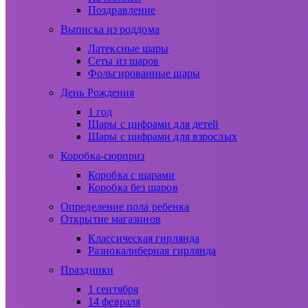
Поздравление
Выписка из роддома
Латексные шары
Сеты из шаров
Фольгированные шары
День Рождения
1 год
Шары с цифрами для детей
Шары с цифрами для взрослых
Коробка-сюрприз
Коробка с шарами
Коробка без шаров
Определение пола ребенка
Открытие магазинов
Классическая гирлянда
Разнокалиберная гирлянда
Праздники
1 сентября
14 февраля