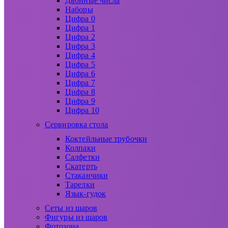
Двойные числа
Наборы
Цифра 0
Цифра 1
Цифра 2
Цифра 3
Цифра 4
Цифра 5
Цифра 6
Цифра 7
Цифра 8
Цифра 9
Цифра 10
Сервировка стола
Коктейльные трубочки
Колпаки
Салфетки
Скатерть
Стаканчики
Тарелки
Язык-гудок
Сеты из шаров
Фигуры из шаров
Фотозона