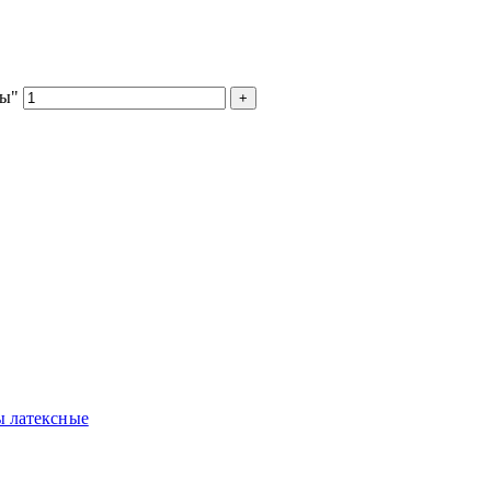
ды"
 латексные