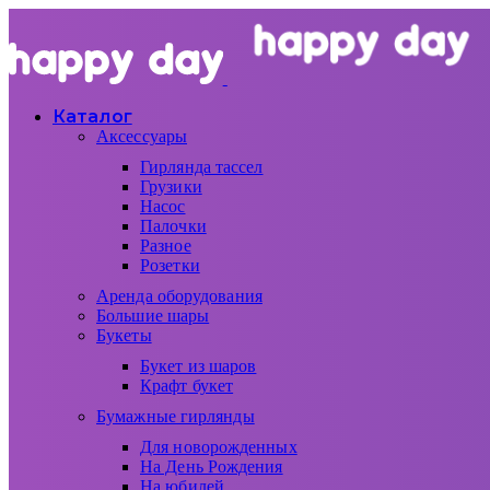
Каталог
Аксессуары
Гирлянда тассел
Грузики
Насос
Палочки
Разное
Розетки
Аренда оборудования
Большие шары
Букеты
Букет из шаров
Крафт букет
Бумажные гирлянды
Для новорожденных
На День Рождения
На юбилей