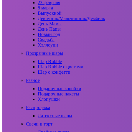
23 февраля
8 марта
Выпускной
Девичник/Мальчишник/Дембель
День Мамы
День Папы
Новый год
Свадьба
Хэллоуин
Прозрачные шары
Шар Bubble
Шар Bubble с цветами
Шар с конфетти
Разное
Подарочные коробки
Подарочные пакеты
Хлопушки
Распродажа
Латексные шары
Свечи в торт