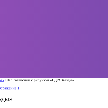
ом
Шар латексный с рисунком «СДР! Звёзды»
зды»