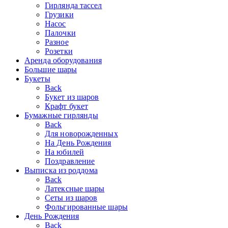
Гирлянда тассел
Грузики
Насос
Палочки
Разное
Розетки
Аренда оборудования
Большие шары
Букеты
Back
Букет из шаров
Крафт букет
Бумажные гирлянды
Back
Для новорожденных
На День Рождения
На юбилей
Поздравление
Выписка из роддома
Back
Латексные шары
Сеты из шаров
Фольгированные шары
День Рождения
Back