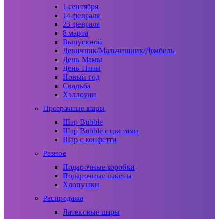
1 сентября
14 февраля
23 февраля
8 марта
Выпускной
Девичник/Мальчишник/Дембель
День Мамы
День Папы
Новый год
Свадьба
Хэллоуин
Прозрачные шары
Шар Bubble
Шар Bubble с цветами
Шар с конфетти
Разное
Подарочные коробки
Подарочные пакеты
Хлопушки
Распродажа
Латексные шары