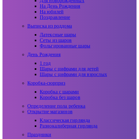
Для новорожденных
На День Рождения
На юбилей
Поздравление
Выписка из роддома
Латексные шары
Сеты из шаров
Фольгированные шары
День Рождения
1 год
Шары с цифрами для детей
Шары с цифрами для взрослых
Коробка-сюрприз
Коробка с шарами
Коробка без шаров
Определение пола ребенка
Открытие магазинов
Классическая гирлянда
Разнокалиберная гирлянда
Праздники