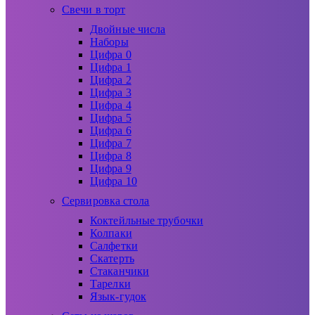
Свечи в торт
Двойные числа
Наборы
Цифра 0
Цифра 1
Цифра 2
Цифра 3
Цифра 4
Цифра 5
Цифра 6
Цифра 7
Цифра 8
Цифра 9
Цифра 10
Сервировка стола
Коктейльные трубочки
Колпаки
Салфетки
Скатерть
Стаканчики
Тарелки
Язык-гудок