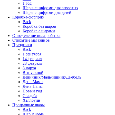
1 год
Шары с цифрами для взрослых
Шары с цифрами для детей
Коробка-сюрприз
Back
Коробка без шаров
Коробка с шарами
Определение пола ребенка
Открытие магазинов
Праздники
Back
1 сентября
14 февраля
23 февраля
8 марта
Выпускной
Девичник/Мальчишник/Дембель
День Мамы
День Папы
Новый год
Свадьба
Хэллоуин
Прозрачные шары
Back
Шар Bubble