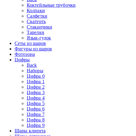
Коктейльные трубочки
Колпаки
Салфетки
Скатерть
Стаканчики
Тарелки
Язык-гудок
Сеты из шаров
Фигуры из шаров
Фотозона
Цифры
Back
Наборы
Цифра 0
Цифра 1
Цифра 2
Цифра 3
Цифра 4
Цифра 5
Цифра 6
Цифра 7
Цифра 8
Цифра 9
Шары клиента