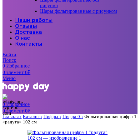
рисунка
Шары фольгированные с рисунком
Наши работы
Отзывы
Доставка
О нас
Контакты
Войти
Поиск
0
Избранное
0
элемент
0
₽
Меню
0
Избранное
0
элемент
0
₽
Главная
Каталог
Цифры
Цифра 0
Фольгированная цифра 1
«радуга» 102 см