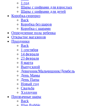
1 год
Шары с цифрами для взрослых
Шары с цифрами для детей
Коробка-сюрприз
Back
Коробка без шаров
Коробка с шарами
Определение пола ребенка
Открытие магазинов
Праздники
Back
1 сентября
14 февраля
23 февраля
8 марта
Выпускной
Девичник/Мальчишник/Дембель
День Мамы
День Папы
Новый год
Свадьба
Хэллоуин
Прозрачные шары
Back
Шар Bubble