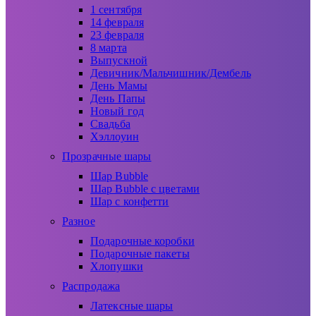
1 сентября
14 февраля
23 февраля
8 марта
Выпускной
Девичник/Мальчишник/Дембель
День Мамы
День Папы
Новый год
Свадьба
Хэллоуин
Прозрачные шары
Шар Bubble
Шар Bubble с цветами
Шар с конфетти
Разное
Подарочные коробки
Подарочные пакеты
Хлопушки
Распродажа
Латексные шары