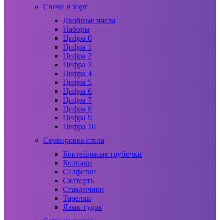
Свечи в торт
Двойные числа
Наборы
Цифра 0
Цифра 1
Цифра 2
Цифра 3
Цифра 4
Цифра 5
Цифра 6
Цифра 7
Цифра 8
Цифра 9
Цифра 10
Сервировка стола
Коктейльные трубочки
Колпаки
Салфетки
Скатерть
Стаканчики
Тарелки
Язык-гудок