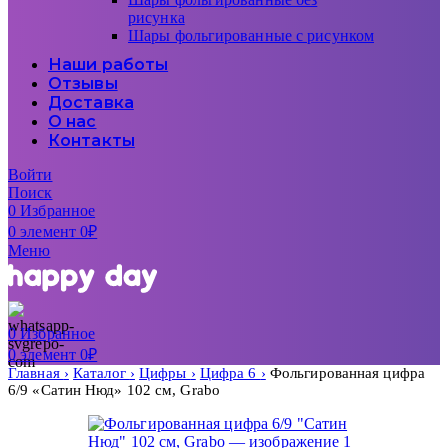
рисунка
Шары фольгированные с рисунком
Наши работы
Отзывы
Доставка
О нас
Контакты
Войти
Поиск
0
Избранное
0
элемент
0
₽
Меню
0
Избранное
0
элемент
0
₽
Главная
Каталог
Цифры
Цифра 6
Фольгированная цифра
6/9 «Сатин Нюд» 102 см, Grabo