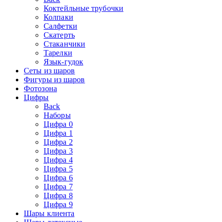
Коктейльные трубочки
Колпаки
Салфетки
Скатерть
Стаканчики
Тарелки
Язык-гудок
Сеты из шаров
Фигуры из шаров
Фотозона
Цифры
Back
Наборы
Цифра 0
Цифра 1
Цифра 2
Цифра 3
Цифра 4
Цифра 5
Цифра 6
Цифра 7
Цифра 8
Цифра 9
Шары клиента