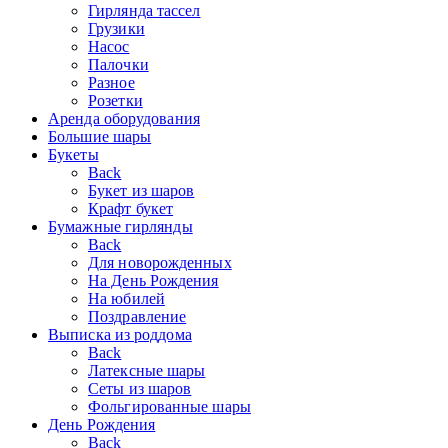
Гирлянда тассел
Грузики
Насос
Палочки
Разное
Розетки
Аренда оборудования
Большие шары
Букеты
Back
Букет из шаров
Крафт букет
Бумажные гирлянды
Back
Для новорожденных
На День Рождения
На юбилей
Поздравление
Выписка из роддома
Back
Латексные шары
Сеты из шаров
Фольгированные шары
День Рождения
Back