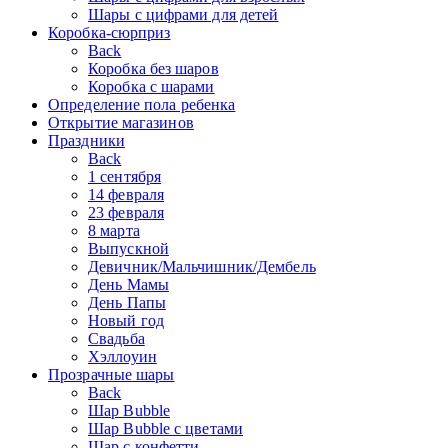
Шары с цифрами для детей
Коробка-сюрприз
Back
Коробка без шаров
Коробка с шарами
Определение пола ребенка
Открытие магазинов
Праздники
Back
1 сентября
14 февраля
23 февраля
8 марта
Выпускной
Девичник/Мальчишник/Дембель
День Мамы
День Папы
Новый год
Свадьба
Хэллоуин
Прозрачные шары
Back
Шар Bubble
Шар Bubble с цветами
Шар с конфетти