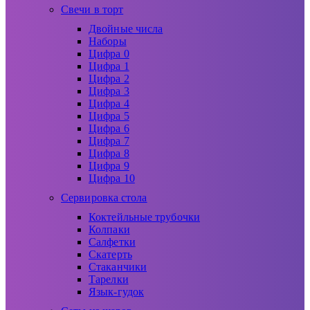
Свечи в торт
Двойные числа
Наборы
Цифра 0
Цифра 1
Цифра 2
Цифра 3
Цифра 4
Цифра 5
Цифра 6
Цифра 7
Цифра 8
Цифра 9
Цифра 10
Сервировка стола
Коктейльные трубочки
Колпаки
Салфетки
Скатерть
Стаканчики
Тарелки
Язык-гудок