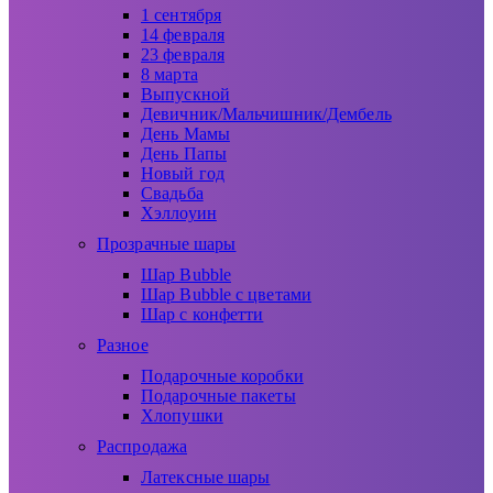
1 сентября
14 февраля
23 февраля
8 марта
Выпускной
Девичник/Мальчишник/Дембель
День Мамы
День Папы
Новый год
Свадьба
Хэллоуин
Прозрачные шары
Шар Bubble
Шар Bubble с цветами
Шар с конфетти
Разное
Подарочные коробки
Подарочные пакеты
Хлопушки
Распродажа
Латексные шары