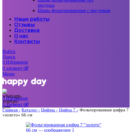
рисунка
Шары фольгированные с рисунком
Наши работы
Отзывы
Доставка
О нас
Контакты
Войти
Поиск
0
Избранное
0
элемент
0
₽
Меню
0
Избранное
0
элемент
0
₽
Главная
Каталог
Цифры
Цифра 7
Фольгированная цифра 7
«золото» 66 см