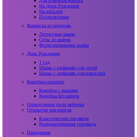
Для новорожденных
На День Рождения
На юбилей
Поздравление
Выписка из роддома
Латексные шары
Сеты из шаров
Фольгированные шары
День Рождения
1 год
Шары с цифрами для детей
Шары с цифрами для взрослых
Коробка-сюрприз
Коробка с шарами
Коробка без шаров
Определение пола ребенка
Открытие магазинов
Классическая гирлянда
Разнокалиберная гирлянда
Праздники