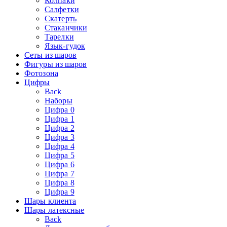
Колпаки
Салфетки
Скатерть
Стаканчики
Тарелки
Язык-гудок
Сеты из шаров
Фигуры из шаров
Фотозона
Цифры
Back
Наборы
Цифра 0
Цифра 1
Цифра 2
Цифра 3
Цифра 4
Цифра 5
Цифра 6
Цифра 7
Цифра 8
Цифра 9
Шары клиента
Шары латексные
Back