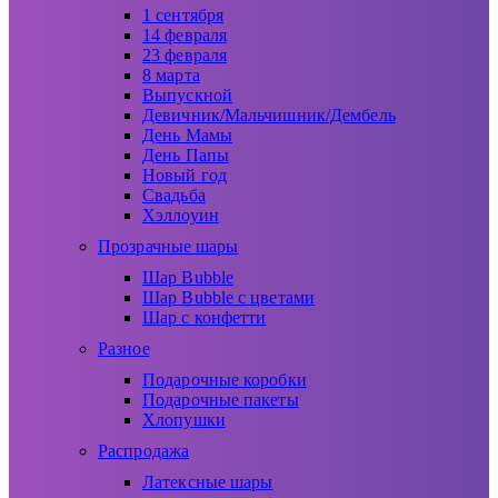
1 сентября
14 февраля
23 февраля
8 марта
Выпускной
Девичник/Мальчишник/Дембель
День Мамы
День Папы
Новый год
Свадьба
Хэллоуин
Прозрачные шары
Шар Bubble
Шар Bubble с цветами
Шар с конфетти
Разное
Подарочные коробки
Подарочные пакеты
Хлопушки
Распродажа
Латексные шары