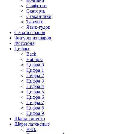
Колпаки
Салфетки
Скатерть
Стаканчики
Тарелки
Язык-гудок
Сеты из шаров
Фигуры из шаров
Фотозона
Цифры
Back
Наборы
Цифра 0
Цифра 1
Цифра 2
Цифра 3
Цифра 4
Цифра 5
Цифра 6
Цифра 7
Цифра 8
Цифра 9
Шары клиента
Шары латексные
Back