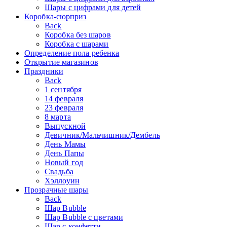
Шары с цифрами для детей
Коробка-сюрприз
Back
Коробка без шаров
Коробка с шарами
Определение пола ребенка
Открытие магазинов
Праздники
Back
1 сентября
14 февраля
23 февраля
8 марта
Выпускной
Девичник/Мальчишник/Дембель
День Мамы
День Папы
Новый год
Свадьба
Хэллоуин
Прозрачные шары
Back
Шар Bubble
Шар Bubble с цветами
Шар с конфетти