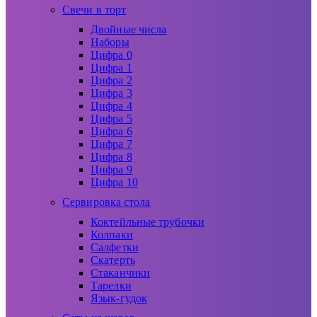
Свечи в торт
Двойные числа
Наборы
Цифра 0
Цифра 1
Цифра 2
Цифра 3
Цифра 4
Цифра 5
Цифра 6
Цифра 7
Цифра 8
Цифра 9
Цифра 10
Сервировка стола
Коктейльные трубочки
Колпаки
Салфетки
Скатерть
Стаканчики
Тарелки
Язык-гудок