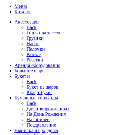
Меню
Каталог
Аксессуары
Back
Гирлянда тассел
Грузики
Насос
Палочки
Разное
Розетки
Аренда оборудования
Большие шары
Букеты
Back
Букет из шаров
Крафт букет
Бумажные гирлянды
Back
Для новорожденных
На День Рождения
На юбилей
Поздравление
Выписка из роддома