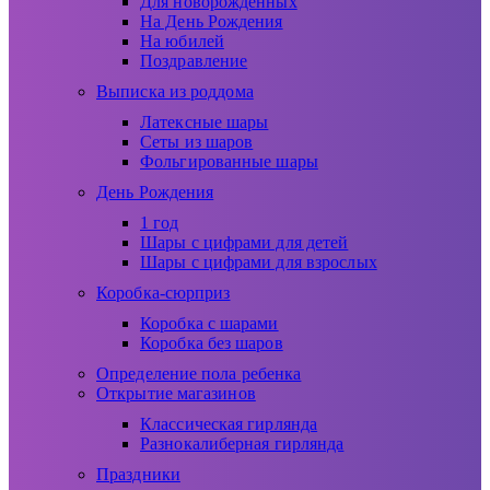
Для новорожденных
На День Рождения
На юбилей
Поздравление
Выписка из роддома
Латексные шары
Сеты из шаров
Фольгированные шары
День Рождения
1 год
Шары с цифрами для детей
Шары с цифрами для взрослых
Коробка-сюрприз
Коробка с шарами
Коробка без шаров
Определение пола ребенка
Открытие магазинов
Классическая гирлянда
Разнокалиберная гирлянда
Праздники