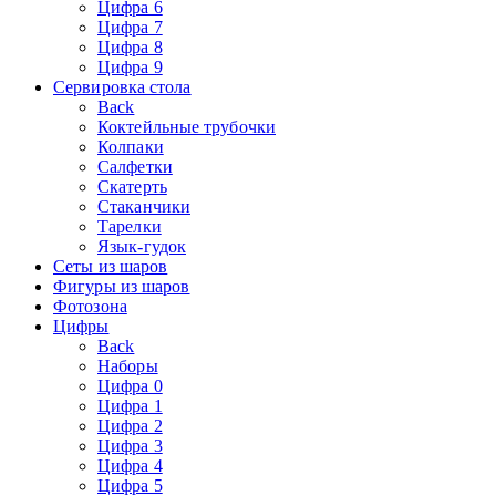
Цифра 6
Цифра 7
Цифра 8
Цифра 9
Сервировка стола
Back
Коктейльные трубочки
Колпаки
Салфетки
Скатерть
Стаканчики
Тарелки
Язык-гудок
Сеты из шаров
Фигуры из шаров
Фотозона
Цифры
Back
Наборы
Цифра 0
Цифра 1
Цифра 2
Цифра 3
Цифра 4
Цифра 5