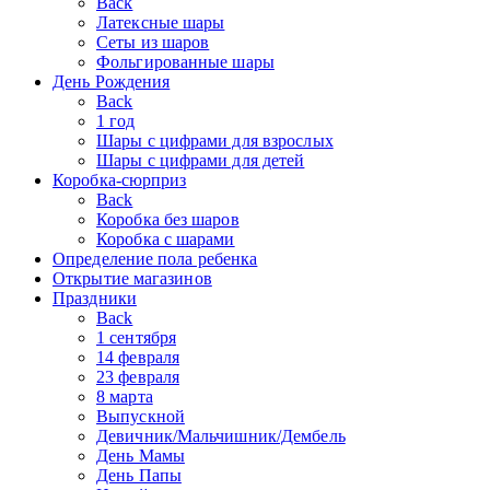
Back
Латексные шары
Сеты из шаров
Фольгированные шары
День Рождения
Back
1 год
Шары с цифрами для взрослых
Шары с цифрами для детей
Коробка-сюрприз
Back
Коробка без шаров
Коробка с шарами
Определение пола ребенка
Открытие магазинов
Праздники
Back
1 сентября
14 февраля
23 февраля
8 марта
Выпускной
Девичник/Мальчишник/Дембель
День Мамы
День Папы