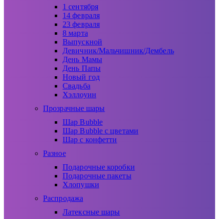
1 сентября
14 февраля
23 февраля
8 марта
Выпускной
Девичник/Мальчишник/Дембель
День Мамы
День Папы
Новый год
Свадьба
Хэллоуин
Прозрачные шары
Шар Bubble
Шар Bubble с цветами
Шар с конфетти
Разное
Подарочные коробки
Подарочные пакеты
Хлопушки
Распродажа
Латексные шары