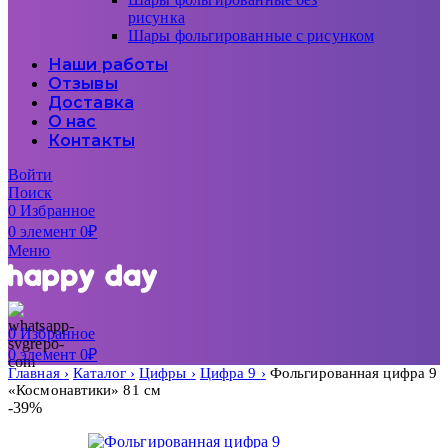
рисунка
Шары фольгированные с рисунком
Наши работы
Отзывы
Доставка
О нас
Контакты
Войти
Поиск
0
Избранное
0
элемент
0
₽
Меню
0
Избранное
0
элемент
0
₽
Главная
Каталог
Цифры
Цифра 9
Фольгированная цифра 9
«Космонавтики» 81 см
-39%