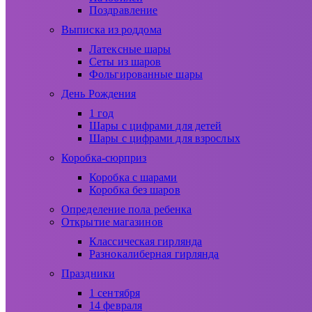
Поздравление
Выписка из роддома
Латексные шары
Сеты из шаров
Фольгированные шары
День Рождения
1 год
Шары с цифрами для детей
Шары с цифрами для взрослых
Коробка-сюрприз
Коробка с шарами
Коробка без шаров
Определение пола ребенка
Открытие магазинов
Классическая гирлянда
Разнокалиберная гирлянда
Праздники
1 сентября
14 февраля