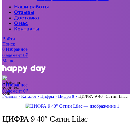
Наши работы
Отзывы
Доставка
О нас
Контакты
Войти
Поиск
0
Избранное
0
элемент
0
₽
Меню
0
Избранное
0
элемент
0
₽
Главная
Каталог
Цифры
Цифра 9
ЦИФРА 9 40″ Сатин Lilac
ЦИФРА 9 40″ Сатин Lilac