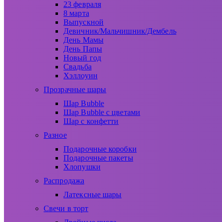
23 февраля
8 марта
Выпускной
Девичник/Мальчишник/Дембель
День Мамы
День Папы
Новый год
Свадьба
Хэллоуин
Прозрачные шары
Шар Bubble
Шар Bubble с цветами
Шар с конфетти
Разное
Подарочные коробки
Подарочные пакеты
Хлопушки
Распродажа
Латексные шары
Свечи в торт