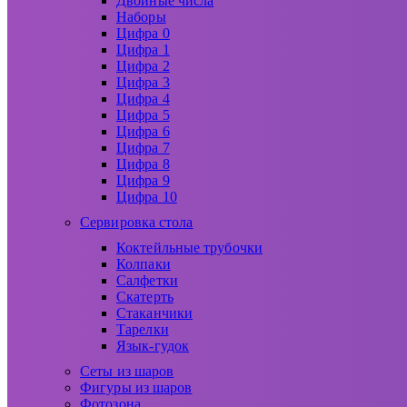
Двойные числа
Наборы
Цифра 0
Цифра 1
Цифра 2
Цифра 3
Цифра 4
Цифра 5
Цифра 6
Цифра 7
Цифра 8
Цифра 9
Цифра 10
Сервировка стола
Коктейльные трубочки
Колпаки
Салфетки
Скатерть
Стаканчики
Тарелки
Язык-гудок
Сеты из шаров
Фигуры из шаров
Фотозона