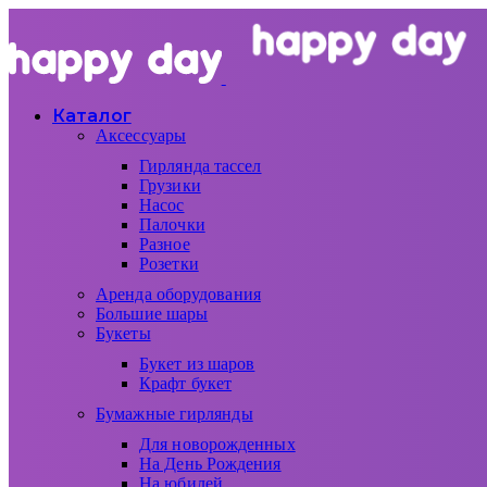
Каталог
Аксессуары
Гирлянда тассел
Грузики
Насос
Палочки
Разное
Розетки
Аренда оборудования
Большие шары
Букеты
Букет из шаров
Крафт букет
Бумажные гирлянды
Для новорожденных
На День Рождения
На юбилей