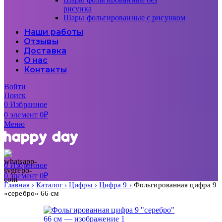
рисунка
Шары фольгированные с рисунком
Наши работы
Отзывы
Доставка
О нас
Контакты
Войти
Поиск
0
Избранное
0
элемент
0
₽
Меню
0
Избранное
0
элемент
0
₽
Главная
Каталог
Цифры
Цифра 9
Фольгированная цифра 9
«серебро» 66 см