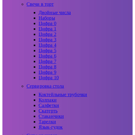
Свечи в торт
Двойные числа
Наборы
Цифра 0
Цифра 1
Цифра 2
Цифра 3
Цифра 4
Цифра 5
Цифра 6
Цифра 7
Цифра 8
Цифра 9
Цифра 10
Сервировка стола
Коктейльные трубочки
Колпаки
Салфетки
Скатерть
Стаканчики
Тарелки
Язык-гудок