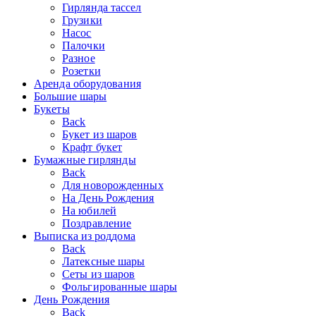
Гирлянда тассел
Грузики
Насос
Палочки
Разное
Розетки
Аренда оборудования
Большие шары
Букеты
Back
Букет из шаров
Крафт букет
Бумажные гирлянды
Back
Для новорожденных
На День Рождения
На юбилей
Поздравление
Выписка из роддома
Back
Латексные шары
Сеты из шаров
Фольгированные шары
День Рождения
Back