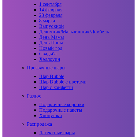
1 сентября
14 февраля
23 февраля
8 марта
Выпускной
Девичник/Мальчишник/Дембель
День Мамы
День Папы
Новый год
Свадьба
Хэллоуин
Прозрачные шары
Шар Bubble
Шар Bubble с цветами
Шар с конфетти
Разное
Подарочные коробки
Подарочные пакеты
Хлопушки
Распродажа
Латексные шары