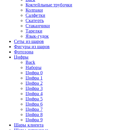
Коктейльные трубочки
Колпаки
Салфетки
Скатерть
Стаканчики
Тарелки
Язык-гудок
Сеты из шаров
Фигуры из шаров
Фотозона
Цифры
Back
Наборы
Цифра 0
Цифра 1
Цифра 2
Цифра 3
Цифра 4
Цифра 5
Цифра 6
Цифра 7
Цифра 8
Цифра 9
Шары клиента