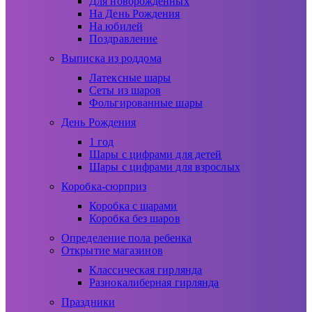
Для новорожденных
На День Рождения
На юбилей
Поздравление
Выписка из роддома
Латексные шары
Сеты из шаров
Фольгированные шары
День Рождения
1 год
Шары с цифрами для детей
Шары с цифрами для взрослых
Коробка-сюрприз
Коробка с шарами
Коробка без шаров
Определение пола ребенка
Открытие магазинов
Классическая гирлянда
Разнокалиберная гирлянда
Праздники