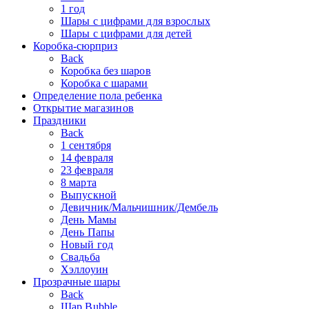
1 год
Шары с цифрами для взрослых
Шары с цифрами для детей
Коробка-сюрприз
Back
Коробка без шаров
Коробка с шарами
Определение пола ребенка
Открытие магазинов
Праздники
Back
1 сентября
14 февраля
23 февраля
8 марта
Выпускной
Девичник/Мальчишник/Дембель
День Мамы
День Папы
Новый год
Свадьба
Хэллоуин
Прозрачные шары
Back
Шар Bubble