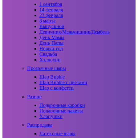
1 сентября
14 февраля
23 февраля
8 марта
Выпускной
Девичник/Мальчишник/Дембель
День Мамы
День Папы
Новый год
Свадьба
Хэллоуин
Прозрачные шары
Шар Bubble
Шар Bubble с цветами
Шар с конфетти
Разное
Подарочные коробки
Подарочные пакеты
Хлопушки
Распродажа
Латексные шары