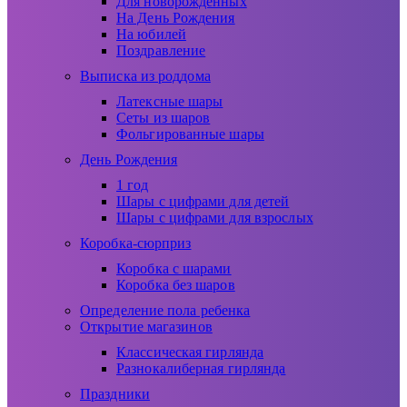
Для новорожденных
На День Рождения
На юбилей
Поздравление
Выписка из роддома
Латексные шары
Сеты из шаров
Фольгированные шары
День Рождения
1 год
Шары с цифрами для детей
Шары с цифрами для взрослых
Коробка-сюрприз
Коробка с шарами
Коробка без шаров
Определение пола ребенка
Открытие магазинов
Классическая гирлянда
Разнокалиберная гирлянда
Праздники