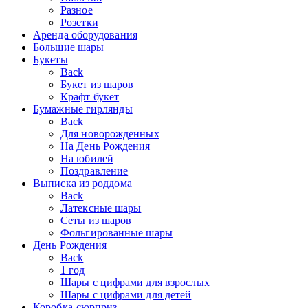
Разное
Розетки
Аренда оборудования
Большие шары
Букеты
Back
Букет из шаров
Крафт букет
Бумажные гирлянды
Back
Для новорожденных
На День Рождения
На юбилей
Поздравление
Выписка из роддома
Back
Латексные шары
Сеты из шаров
Фольгированные шары
День Рождения
Back
1 год
Шары с цифрами для взрослых
Шары с цифрами для детей
Коробка-сюрприз