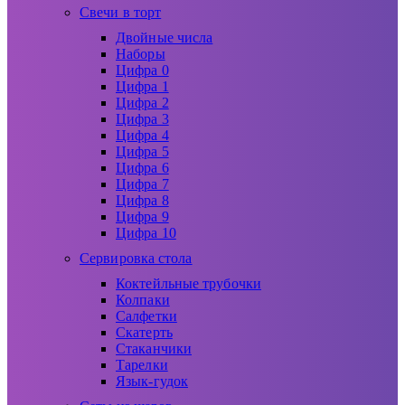
Свечи в торт
Двойные числа
Наборы
Цифра 0
Цифра 1
Цифра 2
Цифра 3
Цифра 4
Цифра 5
Цифра 6
Цифра 7
Цифра 8
Цифра 9
Цифра 10
Сервировка стола
Коктейльные трубочки
Колпаки
Салфетки
Скатерть
Стаканчики
Тарелки
Язык-гудок