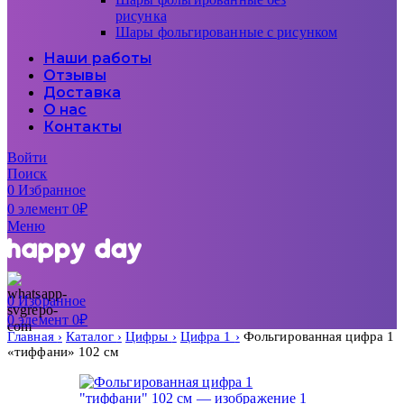
рисунка
Шары фольгированные с рисунком
Наши работы
Отзывы
Доставка
О нас
Контакты
Войти
Поиск
0
Избранное
0
элемент
0
₽
Меню
0
Избранное
0
элемент
0
₽
Главная
Каталог
Цифры
Цифра 1
Фольгированная цифра 1
«тиффани» 102 см