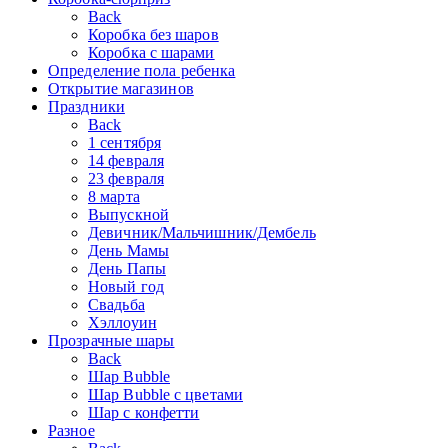
Back
Коробка без шаров
Коробка с шарами
Определение пола ребенка
Открытие магазинов
Праздники
Back
1 сентября
14 февраля
23 февраля
8 марта
Выпускной
Девичник/Мальчишник/Дембель
День Мамы
День Папы
Новый год
Свадьба
Хэллоуин
Прозрачные шары
Back
Шар Bubble
Шар Bubble с цветами
Шар с конфетти
Разное