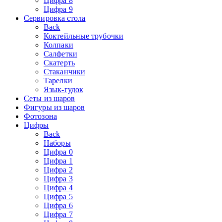
Цифра 8
Цифра 9
Сервировка стола
Back
Коктейльные трубочки
Колпаки
Салфетки
Скатерть
Стаканчики
Тарелки
Язык-гудок
Сеты из шаров
Фигуры из шаров
Фотозона
Цифры
Back
Наборы
Цифра 0
Цифра 1
Цифра 2
Цифра 3
Цифра 4
Цифра 5
Цифра 6
Цифра 7