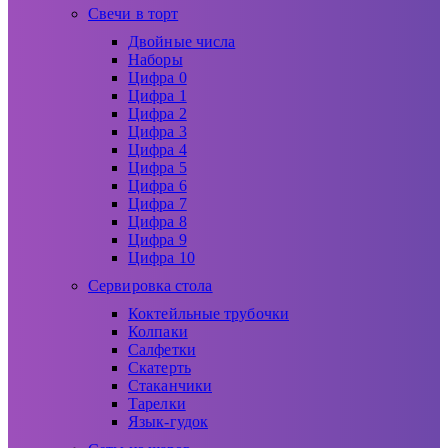
Свечи в торт
Двойные числа
Наборы
Цифра 0
Цифра 1
Цифра 2
Цифра 3
Цифра 4
Цифра 5
Цифра 6
Цифра 7
Цифра 8
Цифра 9
Цифра 10
Сервировка стола
Коктейльные трубочки
Колпаки
Салфетки
Скатерть
Стаканчики
Тарелки
Язык-гудок