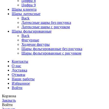
Цифра 8
Цифра 9
Шары клиента
Шары латексные
Back
Латексные шары без рисунка
Латексные шары с рисунком
Шары фольгированные
Back
Фигурные
Ходячие фигуры
Шары фольгированные без рисунка
Шары фольгированные с рисунком
Контакты
О нас
Доставка
Отзывы
Наши работы
Избранное
Войти
Корзина
Закрыть
Войти