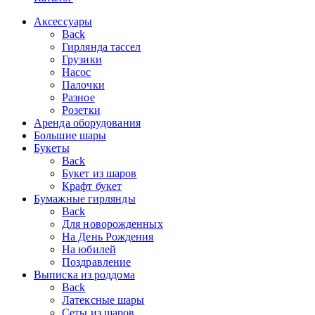
Аксессуары
Back
Гирлянда тассел
Грузики
Насос
Палочки
Разное
Розетки
Аренда оборудования
Большие шары
Букеты
Back
Букет из шаров
Крафт букет
Бумажные гирлянды
Back
Для новорожденных
На День Рождения
На юбилей
Поздравление
Выписка из роддома
Back
Латексные шары
Сеты из шаров