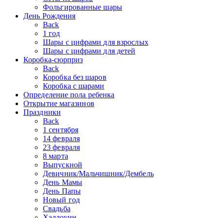
Фольгированные шары
День Рождения
Back
1 год
Шары с цифрами для взрослых
Шары с цифрами для детей
Коробка-сюрприз
Back
Коробка без шаров
Коробка с шарами
Определение пола ребенка
Открытие магазинов
Праздники
Back
1 сентября
14 февраля
23 февраля
8 марта
Выпускной
Девичник/Мальчишник/Дембель
День Мамы
День Папы
Новый год
Свадьба
Хэллоуин