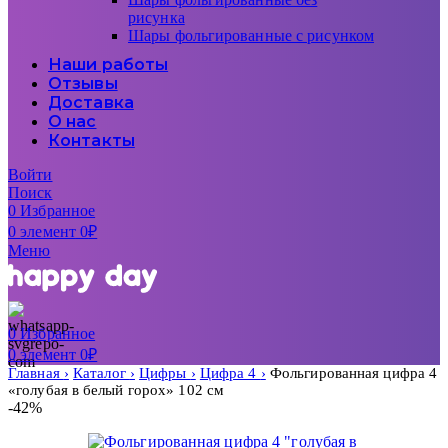
рисунка
Шары фольгированные с рисунком
Наши работы
Отзывы
Доставка
О нас
Контакты
Войти
Поиск
0
Избранное
0
элемент
0
₽
Меню
0
Избранное
0
элемент
0
₽
Главная
Каталог
Цифры
Цифра 4
Фольгированная цифра 4
«голубая в белый горох» 102 см
-42%