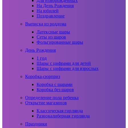
Для новорожденных
На День Рождения
На юбилей
Поздравление
Выписка из роддома
Латексные шары
Сеты из шаров
Фольгированные шары
День Рождения
1 год
Шары с цифрами для детей
Шары с цифрами для взрослых
Коробка-сюрприз
Коробка с шарами
Коробка без шаров
Определение пола ребенка
Открытие магазинов
Классическая гирлянда
Разнокалиберная гирлянда
Праздники