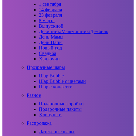
1 сентября
14 февраля
23 февраля
8 марта
Выпускной
Девичник/Мальчишник/Дембель
День Мамы
День Папы
Новый год
Свадьба
Хэллоуин
Прозрачные шары
Шар Bubble
Шар Bubble с цветами
Шар с конфетти
Разное
Подарочные коробки
Подарочные пакеты
Хлопушки
Распродажа
Латексные шары