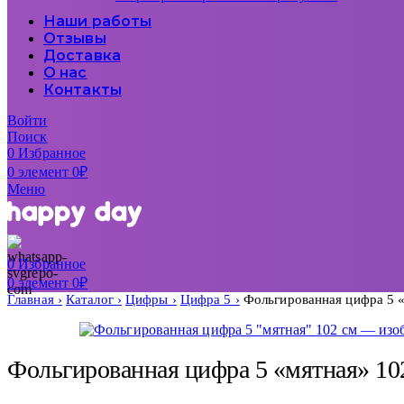
Наши работы
Отзывы
Доставка
О нас
Контакты
Войти
Поиск
0
Избранное
0
элемент
0
₽
Меню
0
Избранное
0
элемент
0
₽
Главная
Каталог
Цифры
Цифра 5
Фольгированная цифра 5 
Фольгированная цифра 5 «мятная» 10