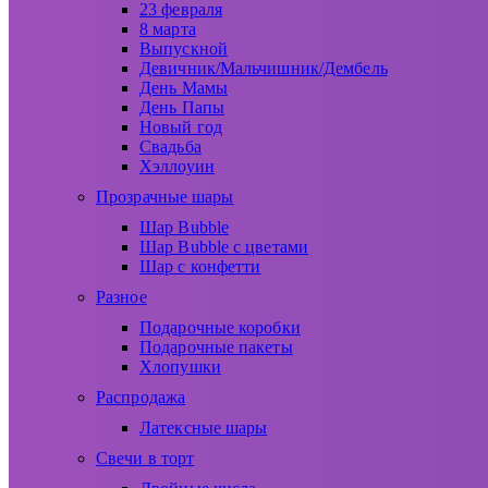
23 февраля
8 марта
Выпускной
Девичник/Мальчишник/Дембель
День Мамы
День Папы
Новый год
Свадьба
Хэллоуин
Прозрачные шары
Шар Bubble
Шар Bubble с цветами
Шар с конфетти
Разное
Подарочные коробки
Подарочные пакеты
Хлопушки
Распродажа
Латексные шары
Свечи в торт