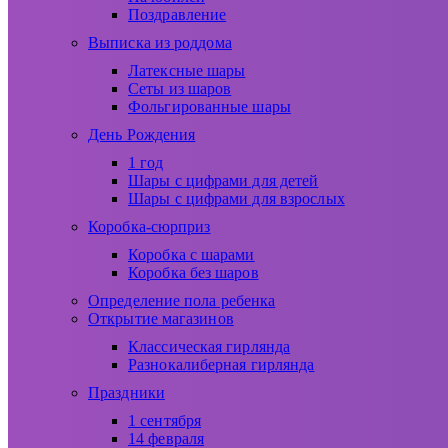
Поздравление
Выписка из роддома
Латексные шары
Сеты из шаров
Фольгированные шары
День Рождения
1 год
Шары с цифрами для детей
Шары с цифрами для взрослых
Коробка-сюрприз
Коробка с шарами
Коробка без шаров
Определение пола ребенка
Открытие магазинов
Классическая гирлянда
Разнокалиберная гирлянда
Праздники
1 сентября
14 февраля