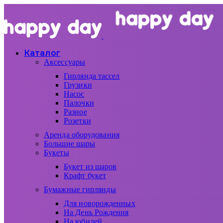
Каталог
Аксессуары
Гирлянда тассел
Грузики
Насос
Палочки
Разное
Розетки
Аренда оборудования
Большие шары
Букеты
Букет из шаров
Крафт букет
Бумажные гирлянды
Для новорожденных
На День Рождения
На юбилей