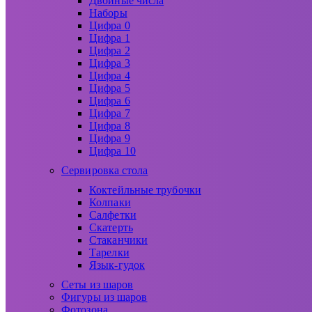
Двойные числа
Наборы
Цифра 0
Цифра 1
Цифра 2
Цифра 3
Цифра 4
Цифра 5
Цифра 6
Цифра 7
Цифра 8
Цифра 9
Цифра 10
Сервировка стола
Коктейльные трубочки
Колпаки
Салфетки
Скатерть
Стаканчики
Тарелки
Язык-гудок
Сеты из шаров
Фигуры из шаров
Фотозона