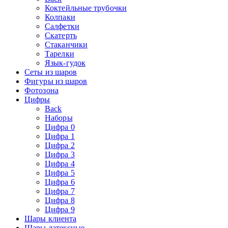
Коктейльные трубочки
Колпаки
Салфетки
Скатерть
Стаканчики
Тарелки
Язык-гудок
Сеты из шаров
Фигуры из шаров
Фотозона
Цифры
Back
Наборы
Цифра 0
Цифра 1
Цифра 2
Цифра 3
Цифра 4
Цифра 5
Цифра 6
Цифра 7
Цифра 8
Цифра 9
Шары клиента
Шары латексные