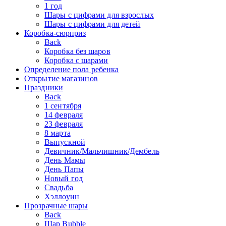
1 год
Шары с цифрами для взрослых
Шары с цифрами для детей
Коробка-сюрприз
Back
Коробка без шаров
Коробка с шарами
Определение пола ребенка
Открытие магазинов
Праздники
Back
1 сентября
14 февраля
23 февраля
8 марта
Выпускной
Девичник/Мальчишник/Дембель
День Мамы
День Папы
Новый год
Свадьба
Хэллоуин
Прозрачные шары
Back
Шар Bubble