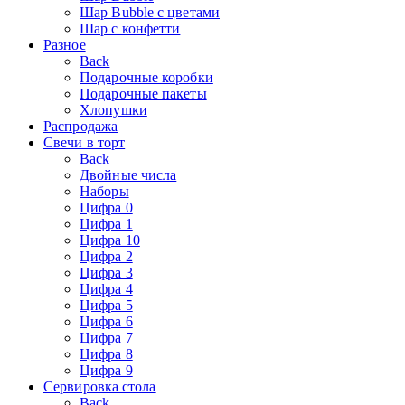
Шар Bubble с цветами
Шар с конфетти
Разное
Back
Подарочные коробки
Подарочные пакеты
Хлопушки
Распродажа
Свечи в торт
Back
Двойные числа
Наборы
Цифра 0
Цифра 1
Цифра 10
Цифра 2
Цифра 3
Цифра 4
Цифра 5
Цифра 6
Цифра 7
Цифра 8
Цифра 9
Сервировка стола
Back