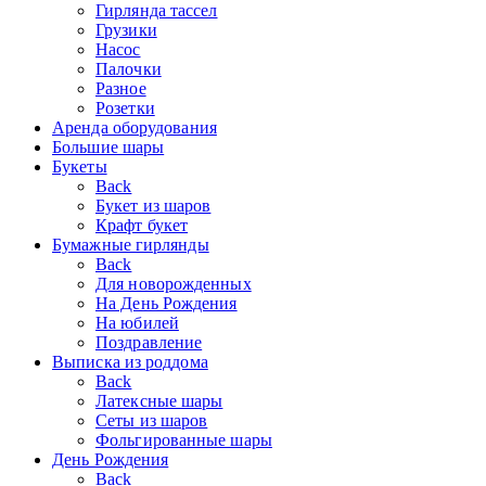
Гирлянда тассел
Грузики
Насос
Палочки
Разное
Розетки
Аренда оборудования
Большие шары
Букеты
Back
Букет из шаров
Крафт букет
Бумажные гирлянды
Back
Для новорожденных
На День Рождения
На юбилей
Поздравление
Выписка из роддома
Back
Латексные шары
Сеты из шаров
Фольгированные шары
День Рождения
Back