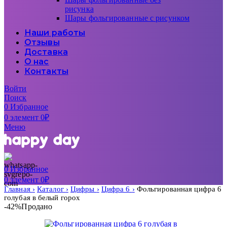
рисунка
Шары фольгированные с рисунком
Наши работы
Отзывы
Доставка
О нас
Контакты
Войти
Поиск
0
Избранное
0
элемент
0
₽
Меню
0
Избранное
0
элемент
0
₽
Главная
Каталог
Цифры
Цифра 6
Фольгированная цифра 6
голубая в белый горох
-42%
Продано