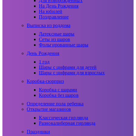
Для новорожденных
На День Рождения
На юбилей
Поздравление
Выписка из роддома
Латексные шары
Сеты из шаров
Фольгированные шары
День Рождения
1 год
Шары с цифрами для детей
Шары с цифрами для взрослых
Коробка-сюрприз
Коробка с шарами
Коробка без шаров
Определение пола ребенка
Открытие магазинов
Классическая гирлянда
Разнокалиберная гирлянда
Праздники