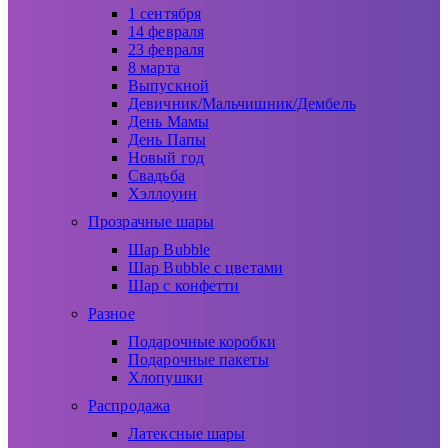
1 сентября
14 февраля
23 февраля
8 марта
Выпускной
Девичник/Мальчишник/Дембель
День Мамы
День Папы
Новый год
Свадьба
Хэллоуин
Прозрачные шары
Шар Bubble
Шар Bubble с цветами
Шар с конфетти
Разное
Подарочные коробки
Подарочные пакеты
Хлопушки
Распродажа
Латексные шары