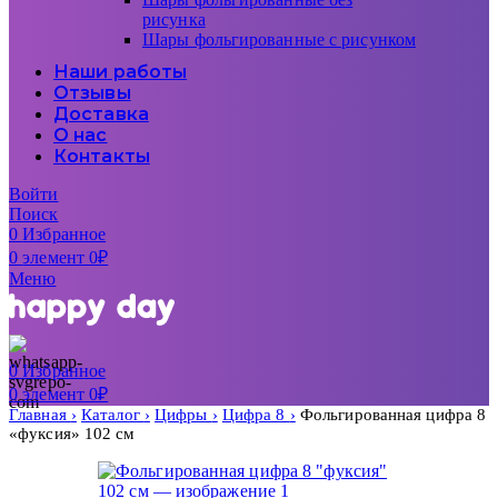
рисунка
Шары фольгированные с рисунком
Наши работы
Отзывы
Доставка
О нас
Контакты
Войти
Поиск
0
Избранное
0
элемент
0
₽
Меню
0
Избранное
0
элемент
0
₽
Главная
Каталог
Цифры
Цифра 8
Фольгированная цифра 8
«фуксия» 102 см