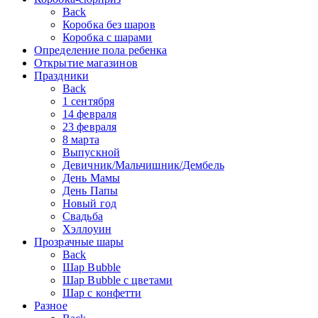
Back
Коробка без шаров
Коробка с шарами
Определение пола ребенка
Открытие магазинов
Праздники
Back
1 сентября
14 февраля
23 февраля
8 марта
Выпускной
Девичник/Мальчишник/Дембель
День Мамы
День Папы
Новый год
Свадьба
Хэллоуин
Прозрачные шары
Back
Шар Bubble
Шар Bubble с цветами
Шар с конфетти
Разное