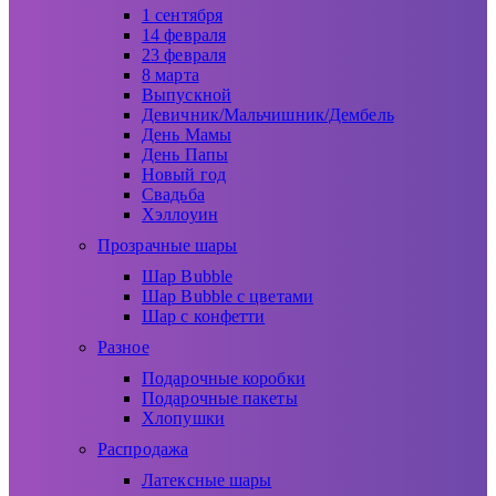
1 сентября
14 февраля
23 февраля
8 марта
Выпускной
Девичник/Мальчишник/Дембель
День Мамы
День Папы
Новый год
Свадьба
Хэллоуин
Прозрачные шары
Шар Bubble
Шар Bubble с цветами
Шар с конфетти
Разное
Подарочные коробки
Подарочные пакеты
Хлопушки
Распродажа
Латексные шары