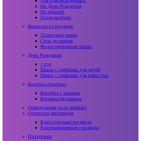
Для новорожденных
На День Рождения
На юбилей
Поздравление
Выписка из роддома
Латексные шары
Сеты из шаров
Фольгированные шары
День Рождения
1 год
Шары с цифрами для детей
Шары с цифрами для взрослых
Коробка-сюрприз
Коробка с шарами
Коробка без шаров
Определение пола ребенка
Открытие магазинов
Классическая гирлянда
Разнокалиберная гирлянда
Праздники