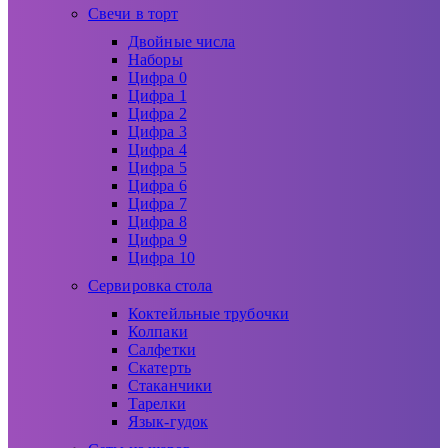
Свечи в торт
Двойные числа
Наборы
Цифра 0
Цифра 1
Цифра 2
Цифра 3
Цифра 4
Цифра 5
Цифра 6
Цифра 7
Цифра 8
Цифра 9
Цифра 10
Сервировка стола
Коктейльные трубочки
Колпаки
Салфетки
Скатерть
Стаканчики
Тарелки
Язык-гудок