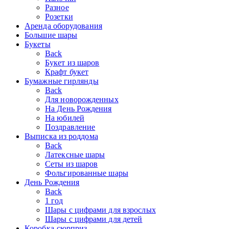
Разное
Розетки
Аренда оборудования
Большие шары
Букеты
Back
Букет из шаров
Крафт букет
Бумажные гирлянды
Back
Для новорожденных
На День Рождения
На юбилей
Поздравление
Выписка из роддома
Back
Латексные шары
Сеты из шаров
Фольгированные шары
День Рождения
Back
1 год
Шары с цифрами для взрослых
Шары с цифрами для детей
Коробка-сюрприз