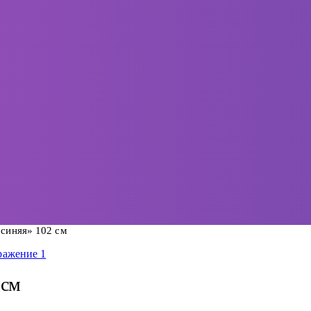
«синяя» 102 см
 см