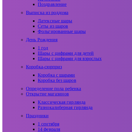
Поздравление
Выписка из роддома
Латексные шары
Сеты из шаров
Фольгированные шары
День Рождения
1 год
Шары с цифрами для детей
Шары с цифрами для взрослых
Коробка-сюрприз
Коробка с шарами
Коробка без шаров
Определение пола ребенка
Открытие магазинов
Классическая гирлянда
Разнокалиберная гирлянда
Праздники
1 сентября
14 февраля