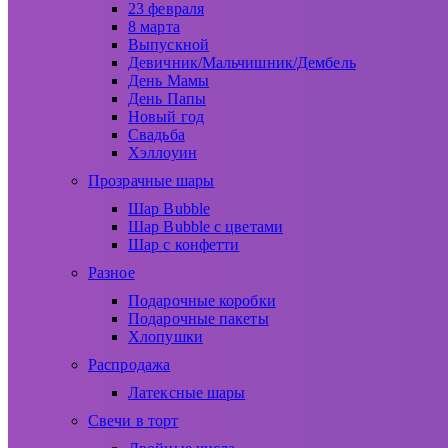
23 февраля
8 марта
Выпускной
Девичник/Мальчишник/Дембель
День Мамы
День Папы
Новый год
Свадьба
Хэллоуин
Прозрачные шары
Шар Bubble
Шар Bubble с цветами
Шар с конфетти
Разное
Подарочные коробки
Подарочные пакеты
Хлопушки
Распродажа
Латексные шары
Свечи в торт