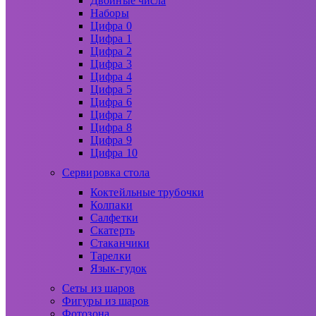
Двойные числа
Наборы
Цифра 0
Цифра 1
Цифра 2
Цифра 3
Цифра 4
Цифра 5
Цифра 6
Цифра 7
Цифра 8
Цифра 9
Цифра 10
Сервировка стола
Коктейльные трубочки
Колпаки
Салфетки
Скатерть
Стаканчики
Тарелки
Язык-гудок
Сеты из шаров
Фигуры из шаров
Фотозона