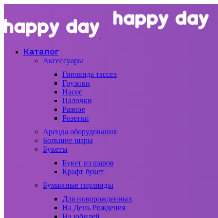
Каталог
Аксессуары
Гирлянда тассел
Грузики
Насос
Палочки
Разное
Розетки
Аренда оборудования
Большие шары
Букеты
Букет из шаров
Крафт букет
Бумажные гирлянды
Для новорожденных
На День Рождения
На юбилей