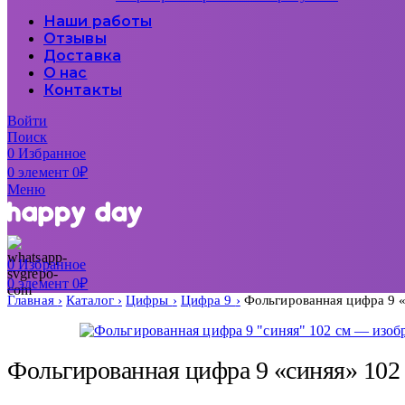
Наши работы
Отзывы
Доставка
О нас
Контакты
Войти
Поиск
0
Избранное
0
элемент
0
₽
Меню
0
Избранное
0
элемент
0
₽
Главная
Каталог
Цифры
Цифра 9
Фольгированная цифра 9 
Фольгированная цифра 9 «синяя» 102