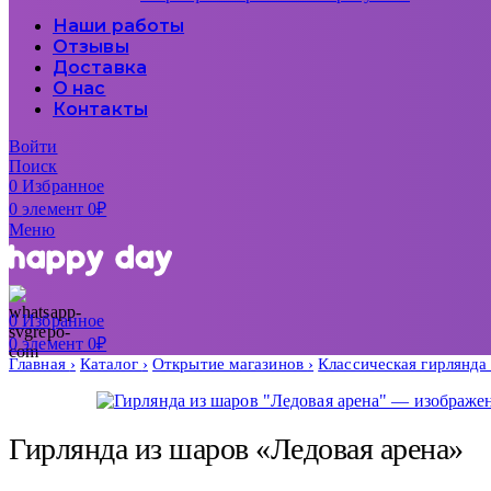
Наши работы
Отзывы
Доставка
О нас
Контакты
Войти
Поиск
0
Избранное
0
элемент
0
₽
Меню
0
Избранное
0
элемент
0
₽
Главная
Каталог
Открытие магазинов
Классическая гирлянд
Гирлянда из шаров «Ледовая арена»