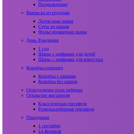
Поздравление
Выписка из роддома
Латексные шары
Сеты из шаров
Фольгированные шары
День Рождения
1 год
Шары с цифрами для детей
Шары с цифрами для взрослых
Коробка-сюрприз
Коробка с шарами
Коробка без шаров
Определение пола ребенка
Открытие магазинов
Классическая гирлянда
Разнокалиберная гирлянда
Праздники
1 сентября
14 февраля