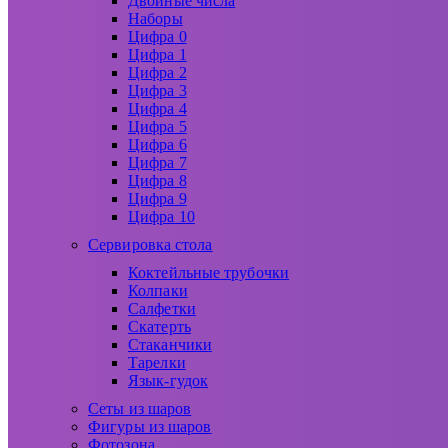
Двойные числа
Наборы
Цифра 0
Цифра 1
Цифра 2
Цифра 3
Цифра 4
Цифра 5
Цифра 6
Цифра 7
Цифра 8
Цифра 9
Цифра 10
Сервировка стола
Коктейльные трубочки
Колпаки
Салфетки
Скатерть
Стаканчики
Тарелки
Язык-гудок
Сеты из шаров
Фигуры из шаров
Фотозона