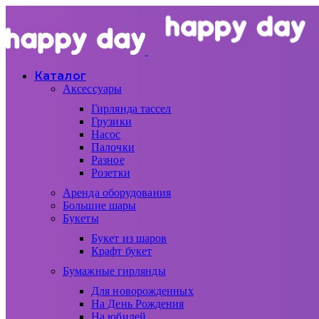
Каталог
Аксессуары
Гирлянда тассел
Грузики
Насос
Палочки
Разное
Розетки
Аренда оборудования
Большие шары
Букеты
Букет из шаров
Крафт букет
Бумажные гирлянды
Для новорожденных
На День Рождения
На юбилей