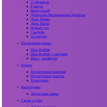
23 февраля
8 марта
Выпускной
Девичник/Мальчишник/Дембель
День Мамы
День Папы
Новый год
Свадьба
Хэллоуин
Прозрачные шары
Шар Bubble
Шар Bubble с цветами
Шар с конфетти
Разное
Подарочные коробки
Подарочные пакеты
Хлопушки
Распродажа
Латексные шары
Свечи в торт