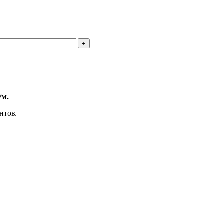
/м.
нтов.