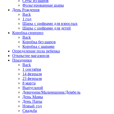
Сеты из шаров
Фольгированные шары
День Рождения
Back
1 год
Шары с цифрами для взрослых
Шары с цифрами для детей
Коробка-сюрприз
Back
Коробка без шаров
Коробка с шарами
Определение пола ребенка
Открытие магазинов
Праздники
Back
1 сентября
14 февраля
23 февраля
8 марта
Выпускной
Девичник/Мальчишник/Дембель
День Мамы
День Папы
Новый год
Свадьба