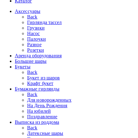
Каталог
Аксессуары
Back
Гирлянда тассел
Грузики
Насос
Палочки
Разное
Розетки
Аренда оборудования
Большие шары
Букеты
Back
Букет из шаров
Крафт букет
Бумажные гирлянды
Back
Для новорожденных
На День Рождения
На юбилей
Поздравление
Выписка из роддома
Back
Латексные шары