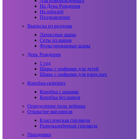
Для новорожденных
На День Рождения
На юбилей
Поздравление
Выписка из роддома
Латексные шары
Сеты из шаров
Фольгированные шары
День Рождения
1 год
Шары с цифрами для детей
Шары с цифрами для взрослых
Коробка-сюрприз
Коробка с шарами
Коробка без шаров
Определение пола ребенка
Открытие магазинов
Классическая гирлянда
Разнокалиберная гирлянда
Праздники