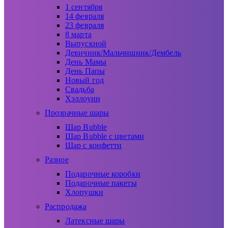
1 сентября
14 февраля
23 февраля
8 марта
Выпускной
Девичник/Мальчишник/Дембель
День Мамы
День Папы
Новый год
Свадьба
Хэллоуин
Прозрачные шары
Шар Bubble
Шар Bubble с цветами
Шар с конфетти
Разное
Подарочные коробки
Подарочные пакеты
Хлопушки
Распродажа
Латексные шары