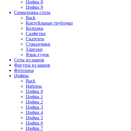
Цифра 8
Цифра 9
Сервировка стола
Back
Коктейльные трубочки
Колпаки
Салфетки
Скатерть
Стаканчики
Тарелки
Язык-гудок
Сеты из шаров
Фигуры из шаров
Фотозона
Цифры
Back
Наборы
Цифра 0
Цифра 1
Цифра 2
Цифра 3
Цифра 4
Цифра 5
Цифра 6
Цифра 7