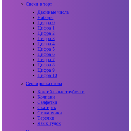
Свечи в торт
Двойные числа
Наборы
Цифра 0
Цифра 1
Цифра 2
Цифра 3
Цифра 4
Цифра 5
Цифра 6
Цифра 7
Цифра 8
Цифра 9
Цифра 10
Сервировка стола
Коктейльные трубочки
Колпаки
Салфетки
Скатерть
Стаканчики
Тарелки
Язык-гудок