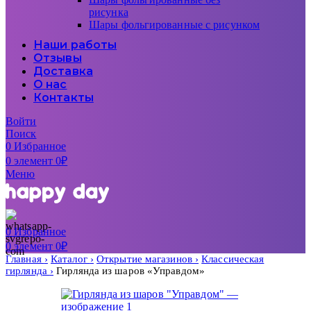
рисунка
Шары фольгированные с рисунком
Наши работы
Отзывы
Доставка
О нас
Контакты
Войти
Поиск
0
Избранное
0
элемент
0
₽
Меню
0
Избранное
0
элемент
0
₽
Главная
Каталог
Открытие магазинов
Классическая
гирлянда
Гирлянда из шаров «Управдом»