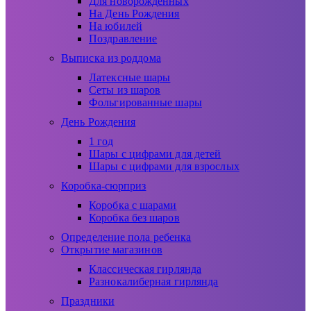
Для новорожденных
На День Рождения
На юбилей
Поздравление
Выписка из роддома
Латексные шары
Сеты из шаров
Фольгированные шары
День Рождения
1 год
Шары с цифрами для детей
Шары с цифрами для взрослых
Коробка-сюрприз
Коробка с шарами
Коробка без шаров
Определение пола ребенка
Открытие магазинов
Классическая гирлянда
Разнокалиберная гирлянда
Праздники