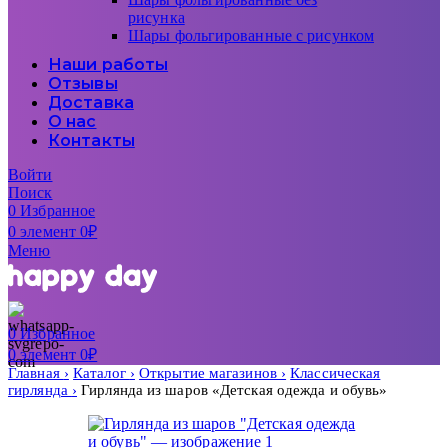
рисунка
Шары фольгированные с рисунком
Наши работы
Отзывы
Доставка
О нас
Контакты
Войти
Поиск
0
Избранное
0
элемент
0
₽
Меню
0
Избранное
0
элемент
0
₽
Главная
Каталог
Открытие магазинов
Классическая
гирлянда
Гирлянда из шаров «Детская одежда и обувь»