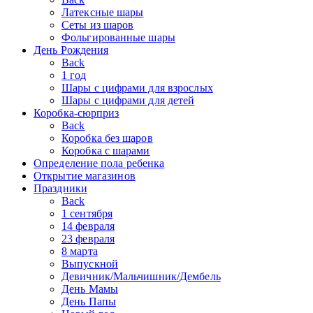
Латексные шары
Сеты из шаров
Фольгированные шары
День Рождения
Back
1 год
Шары с цифрами для взрослых
Шары с цифрами для детей
Коробка-сюрприз
Back
Коробка без шаров
Коробка с шарами
Определение пола ребенка
Открытие магазинов
Праздники
Back
1 сентября
14 февраля
23 февраля
8 марта
Выпускной
Девичник/Мальчишник/Дембель
День Мамы
День Папы