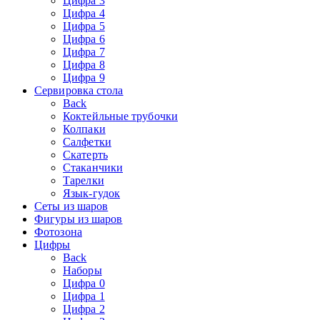
Цифра 3
Цифра 4
Цифра 5
Цифра 6
Цифра 7
Цифра 8
Цифра 9
Сервировка стола
Back
Коктейльные трубочки
Колпаки
Салфетки
Скатерть
Стаканчики
Тарелки
Язык-гудок
Сеты из шаров
Фигуры из шаров
Фотозона
Цифры
Back
Наборы
Цифра 0
Цифра 1
Цифра 2