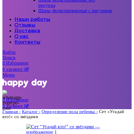
рисунка
Шары фольгированные с рисунком
Наши работы
Отзывы
Доставка
О нас
Контакты
Войти
Поиск
0
Избранное
0
элемент
0
₽
Меню
0
Избранное
0
элемент
0
₽
Главная
Каталог
Определение пола ребенка
Сет «Угадай
кто!» со звёздами