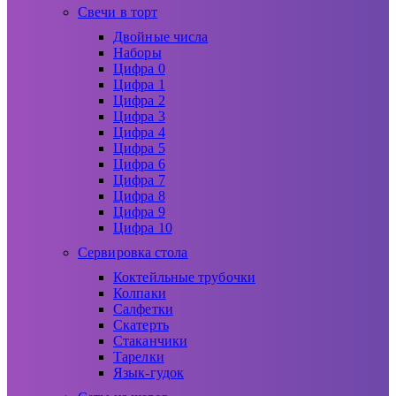
Свечи в торт
Двойные числа
Наборы
Цифра 0
Цифра 1
Цифра 2
Цифра 3
Цифра 4
Цифра 5
Цифра 6
Цифра 7
Цифра 8
Цифра 9
Цифра 10
Сервировка стола
Коктейльные трубочки
Колпаки
Салфетки
Скатерть
Стаканчики
Тарелки
Язык-гудок