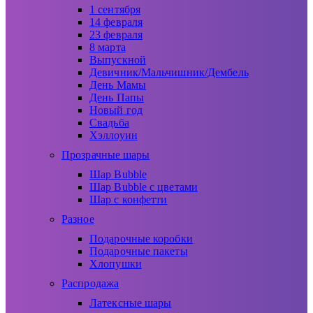
1 сентября
14 февраля
23 февраля
8 марта
Выпускной
Девичник/Мальчишник/Дембель
День Мамы
День Папы
Новый год
Свадьба
Хэллоуин
Прозрачные шары
Шар Bubble
Шар Bubble с цветами
Шар с конфетти
Разное
Подарочные коробки
Подарочные пакеты
Хлопушки
Распродажа
Латексные шары