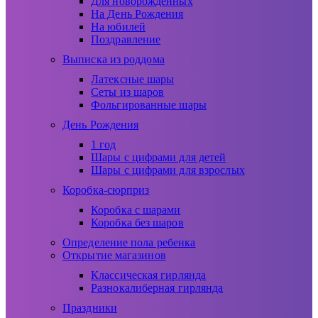
Для новорожденных
На День Рождения
На юбилей
Поздравление
Выписка из роддома
Латексные шары
Сеты из шаров
Фольгированные шары
День Рождения
1 год
Шары с цифрами для детей
Шары с цифрами для взрослых
Коробка-сюрприз
Коробка с шарами
Коробка без шаров
Определение пола ребенка
Открытие магазинов
Классическая гирлянда
Разнокалиберная гирлянда
Праздники