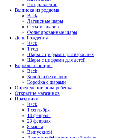
Поздравление
Выписка из роддома
Back
Латексные шары
Сеты из шаров
Фольгированные шары
День Рождения
Back
1 год
Шары с цифрами для взрослых
Шары с цифрами для детей
Коробка-сюрприз
Back
Коробка без шаров
Коробка с шарами
Определение пола ребенка
Открытие магазинов
Праздники
Back
1 сентября
14 февраля
23 февраля
8 марта
Выпускной
Девичник/Мальчишник/Дембель