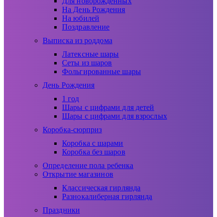
Для новорожденных
На День Рождения
На юбилей
Поздравление
Выписка из роддома
Латексные шары
Сеты из шаров
Фольгированные шары
День Рождения
1 год
Шары с цифрами для детей
Шары с цифрами для взрослых
Коробка-сюрприз
Коробка с шарами
Коробка без шаров
Определение пола ребенка
Открытие магазинов
Классическая гирлянда
Разнокалиберная гирлянда
Праздники