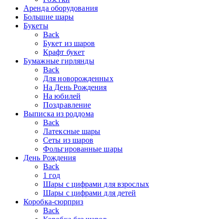
Аренда оборудования
Большие шары
Букеты
Back
Букет из шаров
Крафт букет
Бумажные гирлянды
Back
Для новорожденных
На День Рождения
На юбилей
Поздравление
Выписка из роддома
Back
Латексные шары
Сеты из шаров
Фольгированные шары
День Рождения
Back
1 год
Шары с цифрами для взрослых
Шары с цифрами для детей
Коробка-сюрприз
Back