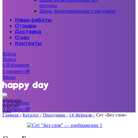
рисунка
Шары фольгированные с рисунком
Наши работы
Отзывы
Доставка
О нас
Контакты
Войти
Поиск
0
Избранное
0
элемент
0
₽
Меню
0
Избранное
0
элемент
0
₽
Главная
Каталог
Праздники
14 февраля
Сет «Без слов»