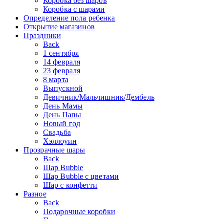
Коробка без шаров
Коробка с шарами
Определение пола ребенка
Открытие магазинов
Праздники
Back
1 сентября
14 февраля
23 февраля
8 марта
Выпускной
Девичник/Мальчишник/Дембель
День Мамы
День Папы
Новый год
Свадьба
Хэллоуин
Прозрачные шары
Back
Шар Bubble
Шар Bubble с цветами
Шар с конфетти
Разное
Back
Подарочные коробки