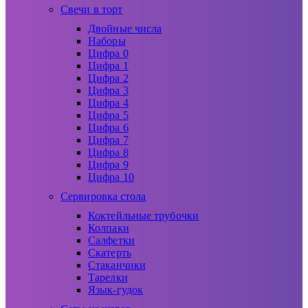
Свечи в торт
Двойные числа
Наборы
Цифра 0
Цифра 1
Цифра 2
Цифра 3
Цифра 4
Цифра 5
Цифра 6
Цифра 7
Цифра 8
Цифра 9
Цифра 10
Сервировка стола
Коктейльные трубочки
Колпаки
Салфетки
Скатерть
Стаканчики
Тарелки
Язык-гудок