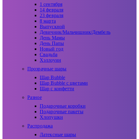
1 сентября
14 февраля
23 февраля
8 марта
Выпускной
Девичник/Мальчишник/Дембель
День Мамы
День Папы
Новый год
Свадьба
Хэллоуин
Прозрачные шары
Шар Bubble
Шар Bubble с цветами
Шар с конфетти
Разное
Подарочные коробки
Подарочные пакеты
Хлопушки
Распродажа
Латексные шары