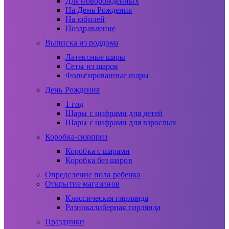
Для новорожденных
На День Рождения
На юбилей
Поздравление
Выписка из роддома
Латексные шары
Сеты из шаров
Фольгированные шары
День Рождения
1 год
Шары с цифрами для детей
Шары с цифрами для взрослых
Коробка-сюрприз
Коробка с шарами
Коробка без шаров
Определение пола ребенка
Открытие магазинов
Классическая гирлянда
Разнокалиберная гирлянда
Праздники