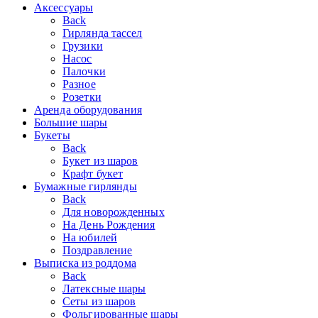
Аксессуары
Back
Гирлянда тассел
Грузики
Насос
Палочки
Разное
Розетки
Аренда оборудования
Большие шары
Букеты
Back
Букет из шаров
Крафт букет
Бумажные гирлянды
Back
Для новорожденных
На День Рождения
На юбилей
Поздравление
Выписка из роддома
Back
Латексные шары
Сеты из шаров
Фольгированные шары