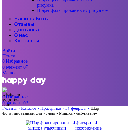
рисунка
Шары фольгированные с рисунком
Наши работы
Отзывы
Доставка
О нас
Контакты
Войти
Поиск
0
Избранное
0
элемент
0
₽
Меню
0
Избранное
0
элемент
0
₽
Главная
Каталог
Праздники
14 февраля
Шар
фольгированный фигурный «Мишка улыбчивый»