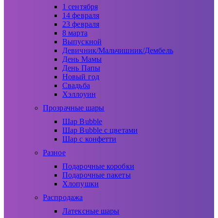
1 сентября
14 февраля
23 февраля
8 марта
Выпускной
Девичник/Мальчишник/Дембель
День Мамы
День Папы
Новый год
Свадьба
Хэллоуин
Прозрачные шары
Шар Bubble
Шар Bubble с цветами
Шар с конфетти
Разное
Подарочные коробки
Подарочные пакеты
Хлопушки
Распродажа
Латексные шары