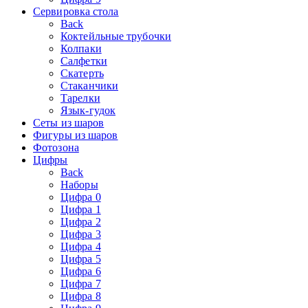
Сервировка стола
Back
Коктейльные трубочки
Колпаки
Салфетки
Скатерть
Стаканчики
Тарелки
Язык-гудок
Сеты из шаров
Фигуры из шаров
Фотозона
Цифры
Back
Наборы
Цифра 0
Цифра 1
Цифра 2
Цифра 3
Цифра 4
Цифра 5
Цифра 6
Цифра 7
Цифра 8