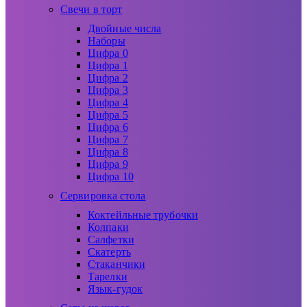
Свечи в торт
Двойные числа
Наборы
Цифра 0
Цифра 1
Цифра 2
Цифра 3
Цифра 4
Цифра 5
Цифра 6
Цифра 7
Цифра 8
Цифра 9
Цифра 10
Сервировка стола
Коктейльные трубочки
Колпаки
Салфетки
Скатерть
Стаканчики
Тарелки
Язык-гудок