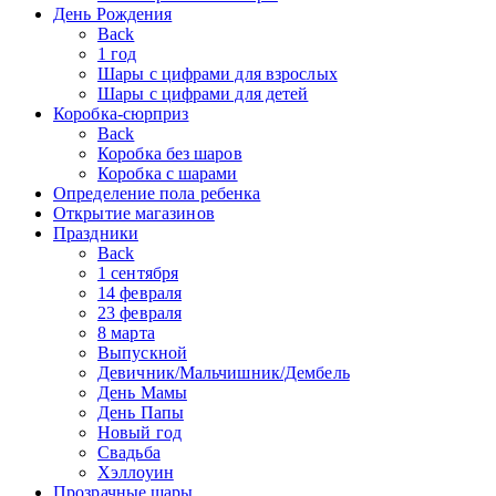
День Рождения
Back
1 год
Шары с цифрами для взрослых
Шары с цифрами для детей
Коробка-сюрприз
Back
Коробка без шаров
Коробка с шарами
Определение пола ребенка
Открытие магазинов
Праздники
Back
1 сентября
14 февраля
23 февраля
8 марта
Выпускной
Девичник/Мальчишник/Дембель
День Мамы
День Папы
Новый год
Свадьба
Хэллоуин
Прозрачные шары