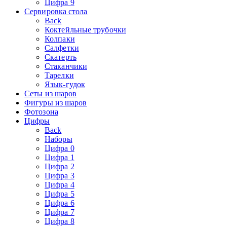
Цифра 9
Сервировка стола
Back
Коктейльные трубочки
Колпаки
Салфетки
Скатерть
Стаканчики
Тарелки
Язык-гудок
Сеты из шаров
Фигуры из шаров
Фотозона
Цифры
Back
Наборы
Цифра 0
Цифра 1
Цифра 2
Цифра 3
Цифра 4
Цифра 5
Цифра 6
Цифра 7
Цифра 8