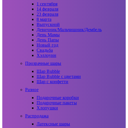
1 сентября
14 февраля
23 февраля
8 марта
Выпускной
Девичник/Мальчишник/Дембель
День Мамы
День Папы
Новый год
Свадьба
Хэллоуин
Прозрачные шары
Шар Bubble
Шар Bubble с цветами
Шар с конфетти
Разное
Подарочные коробки
Подарочные пакеты
Хлопушки
Распродажа
Латексные шары