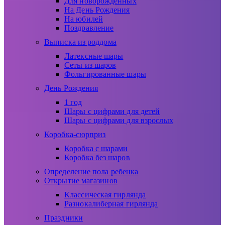
Для новорожденных
На День Рождения
На юбилей
Поздравление
Выписка из роддома
Латексные шары
Сеты из шаров
Фольгированные шары
День Рождения
1 год
Шары с цифрами для детей
Шары с цифрами для взрослых
Коробка-сюрприз
Коробка с шарами
Коробка без шаров
Определение пола ребенка
Открытие магазинов
Классическая гирлянда
Разнокалиберная гирлянда
Праздники