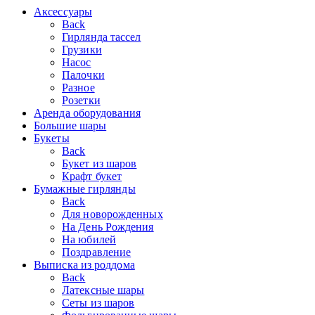
Аксессуары
Back
Гирлянда тассел
Грузики
Насос
Палочки
Разное
Розетки
Аренда оборудования
Большие шары
Букеты
Back
Букет из шаров
Крафт букет
Бумажные гирлянды
Back
Для новорожденных
На День Рождения
На юбилей
Поздравление
Выписка из роддома
Back
Латексные шары
Сеты из шаров