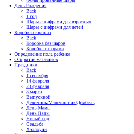
Фольгированные шары
День Рождения
Back
1 год
Шары с цифрами для взрослых
Шары с цифрами для детей
Коробка-сюрприз
Back
Коробка без шаров
Коробка с шарами
Определение пола ребенка
Открытие магазинов
Праздники
Back
1 сентября
14 февраля
23 февраля
8 марта
Выпускной
Девичник/Мальчишник/Дембель
День Мамы
День Папы
Новый год
Свадьба
Хэллоуин