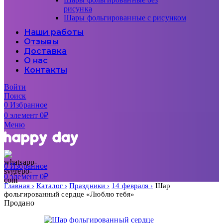
рисунка
Шары фольгированные с рисунком
Наши работы
Отзывы
Доставка
О нас
Контакты
Войти
Поиск
0
Избранное
0
элемент
0
₽
Меню
0
Избранное
0
элемент
0
₽
Главная
Каталог
Праздники
14 февраля
Шар
фольгированный сердце «Люблю тебя»
Продано