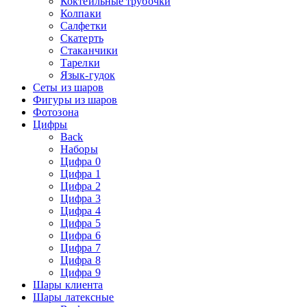
Коктейльные трубочки
Колпаки
Салфетки
Скатерть
Стаканчики
Тарелки
Язык-гудок
Сеты из шаров
Фигуры из шаров
Фотозона
Цифры
Back
Наборы
Цифра 0
Цифра 1
Цифра 2
Цифра 3
Цифра 4
Цифра 5
Цифра 6
Цифра 7
Цифра 8
Цифра 9
Шары клиента
Шары латексные