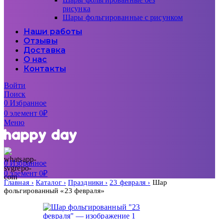
рисунка
Шары фольгированные с рисунком
Наши работы
Отзывы
Доставка
О нас
Контакты
Войти
Поиск
0
Избранное
0
элемент
0
₽
Меню
0
Избранное
0
элемент
0
₽
Главная
Каталог
Праздники
23 февраля
Шар
фольгированный «23 февраля»