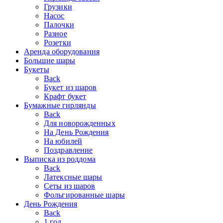
Грузики
Насос
Палочки
Разное
Розетки
Аренда оборудования
Большие шары
Букеты
Back
Букет из шаров
Крафт букет
Бумажные гирлянды
Back
Для новорожденных
На День Рождения
На юбилей
Поздравление
Выписка из роддома
Back
Латексные шары
Сеты из шаров
Фольгированные шары
День Рождения
Back
1 год