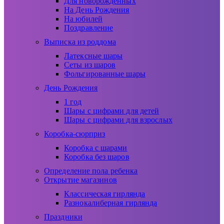
Для новорожденных
На День Рождения
На юбилей
Поздравление
Выписка из роддома
Латексные шары
Сеты из шаров
Фольгированные шары
День Рождения
1 год
Шары с цифрами для детей
Шары с цифрами для взрослых
Коробка-сюрприз
Коробка с шарами
Коробка без шаров
Определение пола ребенка
Открытие магазинов
Классическая гирлянда
Разнокалиберная гирлянда
Праздники