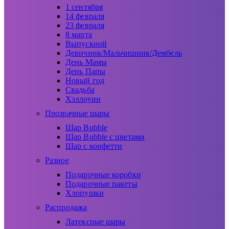
1 сентября
14 февраля
23 февраля
8 марта
Выпускной
Девичник/Мальчишник/Дембель
День Мамы
День Папы
Новый год
Свадьба
Хэллоуин
Прозрачные шары
Шар Bubble
Шар Bubble с цветами
Шар с конфетти
Разное
Подарочные коробки
Подарочные пакеты
Хлопушки
Распродажа
Латексные шары