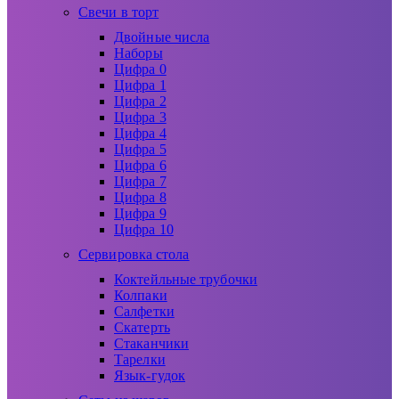
Свечи в торт
Двойные числа
Наборы
Цифра 0
Цифра 1
Цифра 2
Цифра 3
Цифра 4
Цифра 5
Цифра 6
Цифра 7
Цифра 8
Цифра 9
Цифра 10
Сервировка стола
Коктейльные трубочки
Колпаки
Салфетки
Скатерть
Стаканчики
Тарелки
Язык-гудок