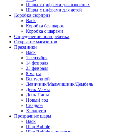
Шары с цифрами для взрослых
Шары с цифрами для детей
Коробка-сюрприз
Back
Коробка без шаров
Коробка с шарами
Определение пола ребенка
Открытие магазинов
Праздники
Back
1 сентября
14 февраля
23 февраля
8 марта
Выпускной
Девичник/Мальчишник/Дембель
День Мамы
День Папы
Новый год
Свадьба
Хэллоуин
Прозрачные шары
Back
Шар Bubble
Шар Bubble с цветами