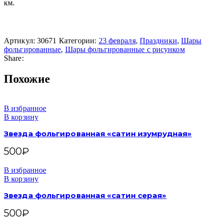
км.
Артикул:
30671
Категории:
23 февраля
,
Праздники
,
Шары
фольгированные
,
Шары фольгированные с рисунком
Share:
Похожие
В избранное
В корзину
Звезда фольгированная «сатин изумрудная»
500
₽
В избранное
В корзину
Звезда фольгированная «сатин серая»
500
₽