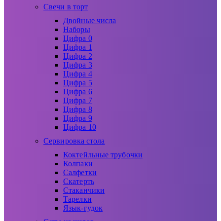
Свечи в торт
Двойные числа
Наборы
Цифра 0
Цифра 1
Цифра 2
Цифра 3
Цифра 4
Цифра 5
Цифра 6
Цифра 7
Цифра 8
Цифра 9
Цифра 10
Сервировка стола
Коктейльные трубочки
Колпаки
Салфетки
Скатерть
Стаканчики
Тарелки
Язык-гудок