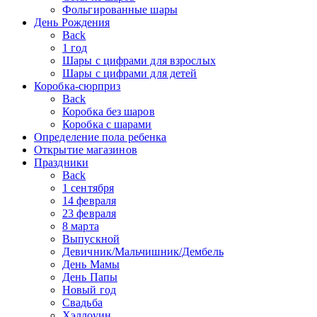
Фольгированные шары
День Рождения
Back
1 год
Шары с цифрами для взрослых
Шары с цифрами для детей
Коробка-сюрприз
Back
Коробка без шаров
Коробка с шарами
Определение пола ребенка
Открытие магазинов
Праздники
Back
1 сентября
14 февраля
23 февраля
8 марта
Выпускной
Девичник/Мальчишник/Дембель
День Мамы
День Папы
Новый год
Свадьба
Хэллоуин