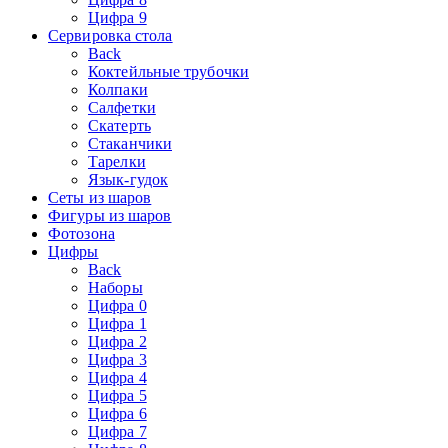
Цифра 9
Сервировка стола
Back
Коктейльные трубочки
Колпаки
Салфетки
Скатерть
Стаканчики
Тарелки
Язык-гудок
Сеты из шаров
Фигуры из шаров
Фотозона
Цифры
Back
Наборы
Цифра 0
Цифра 1
Цифра 2
Цифра 3
Цифра 4
Цифра 5
Цифра 6
Цифра 7