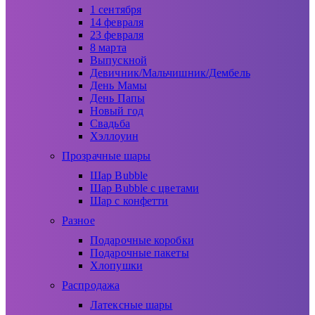
1 сентября
14 февраля
23 февраля
8 марта
Выпускной
Девичник/Мальчишник/Дембель
День Мамы
День Папы
Новый год
Свадьба
Хэллоуин
Прозрачные шары
Шар Bubble
Шар Bubble с цветами
Шар с конфетти
Разное
Подарочные коробки
Подарочные пакеты
Хлопушки
Распродажа
Латексные шары