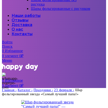
рисунка
Шары фольгированные с рисунком
Наши работы
Отзывы
Доставка
О нас
Контакты
Войти
Поиск
0
Избранное
0
элемент
0
₽
Меню
0
Избранное
0
элемент
0
₽
Главная
Каталог
Праздники
23 февраля
Шар
фольгированный звезда «Самый лучший папа!»