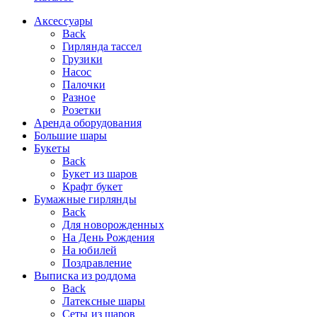
Аксессуары
Back
Гирлянда тассел
Грузики
Насос
Палочки
Разное
Розетки
Аренда оборудования
Большие шары
Букеты
Back
Букет из шаров
Крафт букет
Бумажные гирлянды
Back
Для новорожденных
На День Рождения
На юбилей
Поздравление
Выписка из роддома
Back
Латексные шары
Сеты из шаров