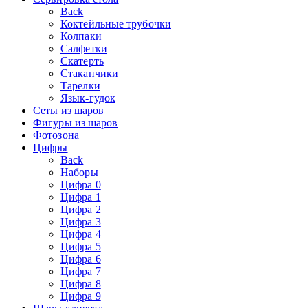
Back
Коктейльные трубочки
Колпаки
Салфетки
Скатерть
Стаканчики
Тарелки
Язык-гудок
Сеты из шаров
Фигуры из шаров
Фотозона
Цифры
Back
Наборы
Цифра 0
Цифра 1
Цифра 2
Цифра 3
Цифра 4
Цифра 5
Цифра 6
Цифра 7
Цифра 8
Цифра 9