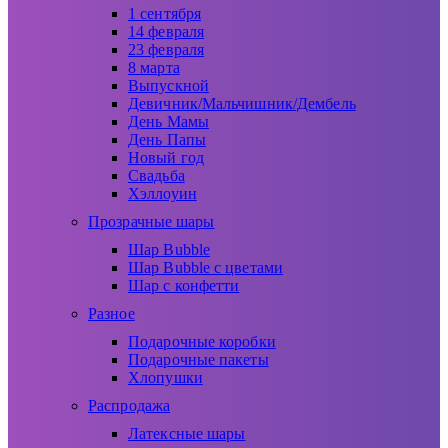
1 сентября
14 февраля
23 февраля
8 марта
Выпускной
Девичник/Мальчишник/Дембель
День Мамы
День Папы
Новый год
Свадьба
Хэллоуин
Прозрачные шары
Шар Bubble
Шар Bubble с цветами
Шар с конфетти
Разное
Подарочные коробки
Подарочные пакеты
Хлопушки
Распродажа
Латексные шары