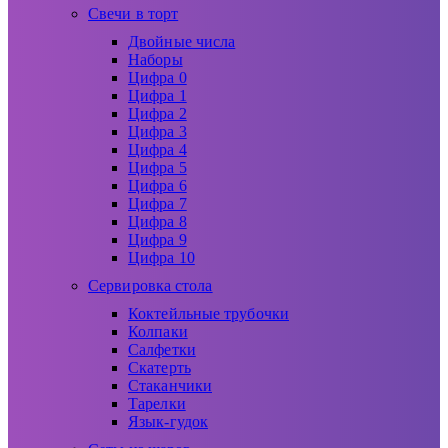
Свечи в торт
Двойные числа
Наборы
Цифра 0
Цифра 1
Цифра 2
Цифра 3
Цифра 4
Цифра 5
Цифра 6
Цифра 7
Цифра 8
Цифра 9
Цифра 10
Сервировка стола
Коктейльные трубочки
Колпаки
Салфетки
Скатерть
Стаканчики
Тарелки
Язык-гудок