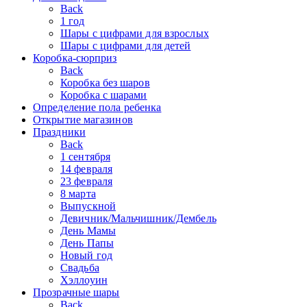
Back
1 год
Шары с цифрами для взрослых
Шары с цифрами для детей
Коробка-сюрприз
Back
Коробка без шаров
Коробка с шарами
Определение пола ребенка
Открытие магазинов
Праздники
Back
1 сентября
14 февраля
23 февраля
8 марта
Выпускной
Девичник/Мальчишник/Дембель
День Мамы
День Папы
Новый год
Свадьба
Хэллоуин
Прозрачные шары
Back