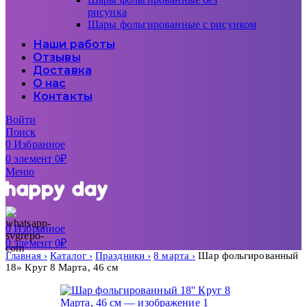
рисунка
Шары фольгированные с рисунком
Наши работы
Отзывы
Доставка
О нас
Контакты
Войти
Поиск
0
Избранное
0
элемент
0
₽
Меню
0
Избранное
0
элемент
0
₽
Главная
Каталог
Праздники
8 марта
Шар фольгированный
18» Круг 8 Марта, 46 см