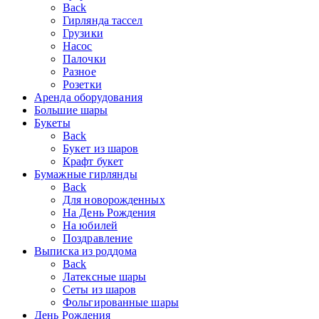
Back
Гирлянда тассел
Грузики
Насос
Палочки
Разное
Розетки
Аренда оборудования
Большие шары
Букеты
Back
Букет из шаров
Крафт букет
Бумажные гирлянды
Back
Для новорожденных
На День Рождения
На юбилей
Поздравление
Выписка из роддома
Back
Латексные шары
Сеты из шаров
Фольгированные шары
День Рождения