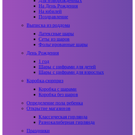
Для новорожденных
На День Рождения
На юбилей
Поздравление
Выписка из роддома
Латексные шары
Сеты из шаров
Фольгированные шары
День Рождения
1 год
Шары с цифрами для детей
Шары с цифрами для взрослых
Коробка-сюрприз
Коробка с шарами
Коробка без шаров
Определение пола ребенка
Открытие магазинов
Классическая гирлянда
Разнокалиберная гирлянда
Праздники