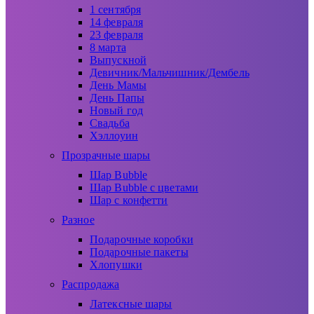
1 сентября
14 февраля
23 февраля
8 марта
Выпускной
Девичник/Мальчишник/Дембель
День Мамы
День Папы
Новый год
Свадьба
Хэллоуин
Прозрачные шары
Шар Bubble
Шар Bubble с цветами
Шар с конфетти
Разное
Подарочные коробки
Подарочные пакеты
Хлопушки
Распродажа
Латексные шары