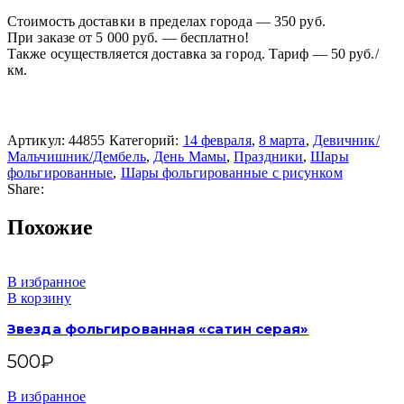
Стоимость доставки в пределах города — 350 руб.
При заказе от 5 000 руб. — бесплатно!
Также осуществляется доставка за город. Тариф — 50 руб./
км.
Артикул:
44855
Категорий:
14 февраля
,
8 марта
,
Девичник/
Мальчишник/Дембель
,
День Мамы
,
Праздники
,
Шары
фольгированные
,
Шары фольгированные с рисунком
Share:
Похожие
В избранное
В корзину
Звезда фольгированная «сатин серая»
500
₽
В избранное