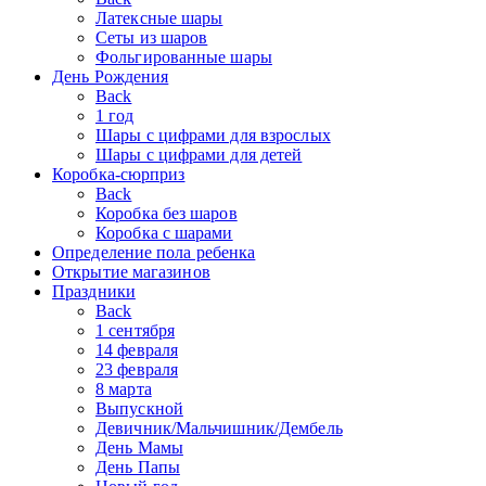
Латексные шары
Сеты из шаров
Фольгированные шары
День Рождения
Back
1 год
Шары с цифрами для взрослых
Шары с цифрами для детей
Коробка-сюрприз
Back
Коробка без шаров
Коробка с шарами
Определение пола ребенка
Открытие магазинов
Праздники
Back
1 сентября
14 февраля
23 февраля
8 марта
Выпускной
Девичник/Мальчишник/Дембель
День Мамы
День Папы