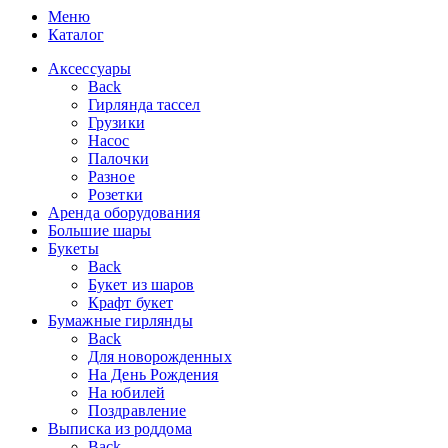
Меню
Каталог
Аксессуары
Back
Гирлянда тассел
Грузики
Насос
Палочки
Разное
Розетки
Аренда оборудования
Большие шары
Букеты
Back
Букет из шаров
Крафт букет
Бумажные гирлянды
Back
Для новорожденных
На День Рождения
На юбилей
Поздравление
Выписка из роддома
Back