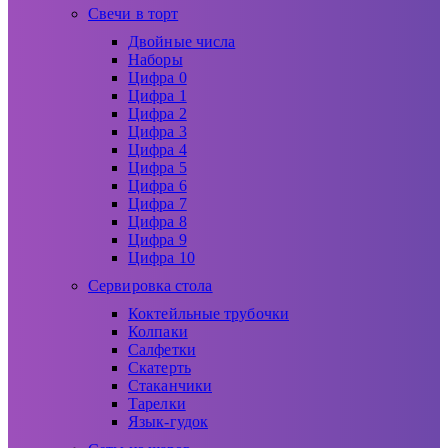
Свечи в торт
Двойные числа
Наборы
Цифра 0
Цифра 1
Цифра 2
Цифра 3
Цифра 4
Цифра 5
Цифра 6
Цифра 7
Цифра 8
Цифра 9
Цифра 10
Сервировка стола
Коктейльные трубочки
Колпаки
Салфетки
Скатерть
Стаканчики
Тарелки
Язык-гудок