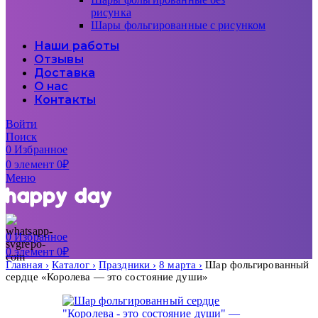
рисунка
Шары фольгированные с рисунком
Наши работы
Отзывы
Доставка
О нас
Контакты
Войти
Поиск
0
Избранное
0
элемент
0
₽
Меню
0
Избранное
0
элемент
0
₽
Главная
Каталог
Праздники
8 марта
Шар фольгированный
сердце «Королева — это состояние души»