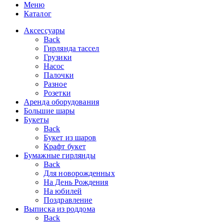
Меню
Каталог
Аксессуары
Back
Гирлянда тассел
Грузики
Насос
Палочки
Разное
Розетки
Аренда оборудования
Большие шары
Букеты
Back
Букет из шаров
Крафт букет
Бумажные гирлянды
Back
Для новорожденных
На День Рождения
На юбилей
Поздравление
Выписка из роддома
Back