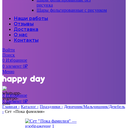
рисунка
Шары фольгированные с рисунком
Наши работы
Отзывы
Доставка
О нас
Контакты
Войти
Поиск
0
Избранное
0
элемент
0
₽
Меню
0
Избранное
0
элемент
0
₽
Главная
Каталог
Праздники
Девичник/Мальчишник/Дембель
Сет «Пока фамилия»