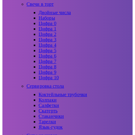
Свечи в торт
Двойные числа
Наборы
Цифра 0
Цифра 1
Цифра 2
Цифра 3
Цифра 4
Цифра 5
Цифра 6
Цифра 7
Цифра 8
Цифра 9
Цифра 10
Сервировка стола
Коктейльные трубочки
Колпаки
Салфетки
Скатерть
Стаканчики
Тарелки
Язык-гудок