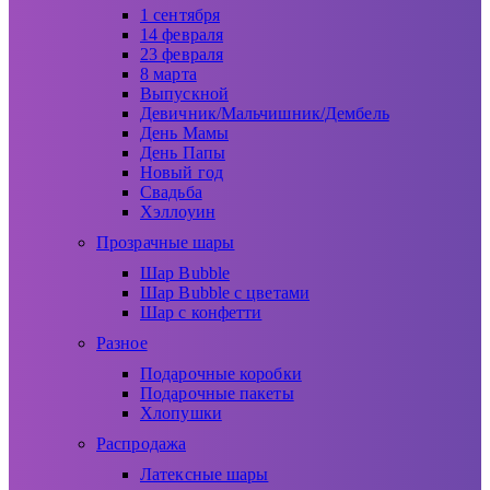
1 сентября
14 февраля
23 февраля
8 марта
Выпускной
Девичник/Мальчишник/Дембель
День Мамы
День Папы
Новый год
Свадьба
Хэллоуин
Прозрачные шары
Шар Bubble
Шар Bubble с цветами
Шар с конфетти
Разное
Подарочные коробки
Подарочные пакеты
Хлопушки
Распродажа
Латексные шары