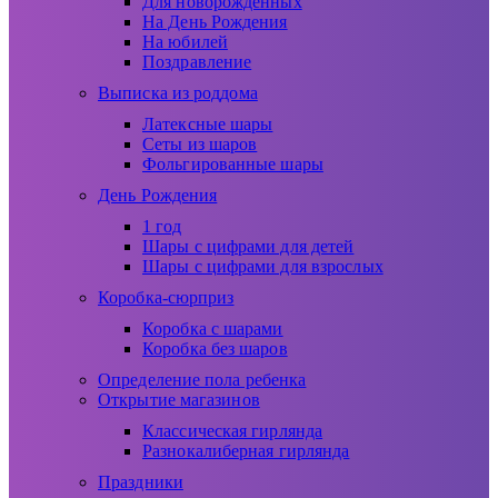
Для новорожденных
На День Рождения
На юбилей
Поздравление
Выписка из роддома
Латексные шары
Сеты из шаров
Фольгированные шары
День Рождения
1 год
Шары с цифрами для детей
Шары с цифрами для взрослых
Коробка-сюрприз
Коробка с шарами
Коробка без шаров
Определение пола ребенка
Открытие магазинов
Классическая гирлянда
Разнокалиберная гирлянда
Праздники