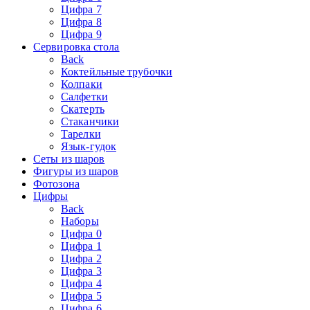
Цифра 7
Цифра 8
Цифра 9
Сервировка стола
Back
Коктейльные трубочки
Колпаки
Салфетки
Скатерть
Стаканчики
Тарелки
Язык-гудок
Сеты из шаров
Фигуры из шаров
Фотозона
Цифры
Back
Наборы
Цифра 0
Цифра 1
Цифра 2
Цифра 3
Цифра 4
Цифра 5
Цифра 6