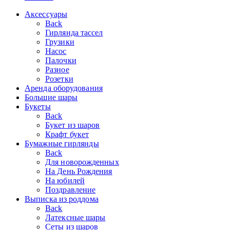
Аксессуары
Back
Гирлянда тассел
Грузики
Насос
Палочки
Разное
Розетки
Аренда оборудования
Большие шары
Букеты
Back
Букет из шаров
Крафт букет
Бумажные гирлянды
Back
Для новорожденных
На День Рождения
На юбилей
Поздравление
Выписка из роддома
Back
Латексные шары
Сеты из шаров