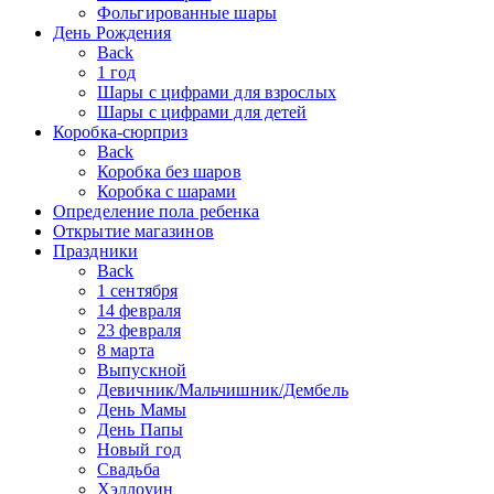
Фольгированные шары
День Рождения
Back
1 год
Шары с цифрами для взрослых
Шары с цифрами для детей
Коробка-сюрприз
Back
Коробка без шаров
Коробка с шарами
Определение пола ребенка
Открытие магазинов
Праздники
Back
1 сентября
14 февраля
23 февраля
8 марта
Выпускной
Девичник/Мальчишник/Дембель
День Мамы
День Папы
Новый год
Свадьба
Хэллоуин