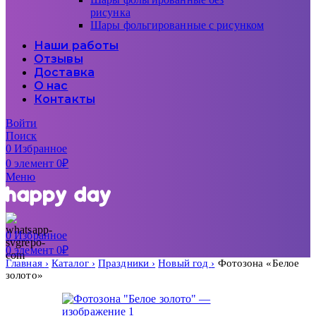
рисунка
Шары фольгированные с рисунком
Наши работы
Отзывы
Доставка
О нас
Контакты
Войти
Поиск
0
Избранное
0
элемент
0
₽
Меню
0
Избранное
0
элемент
0
₽
Главная
Каталог
Праздники
Новый год
Фотозона «Белое
золото»