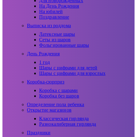
Для новорожденных
На День Рождения
На юбилей
Поздравление
Выписка из роддома
Латексные шары
Сеты из шаров
Фольгированные шары
День Рождения
1 год
Шары с цифрами для детей
Шары с цифрами для взрослых
Коробка-сюрприз
Коробка с шарами
Коробка без шаров
Определение пола ребенка
Открытие магазинов
Классическая гирлянда
Разнокалиберная гирлянда
Праздники