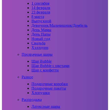
1 сентября
14 февраля
23 февраля
8 марта
Выпускной
Девичник/Мальчишник/Дембель
День Мамы
День Папы
Новый год
Свадьба
Хэллоуин
Прозрачные шары
Шар Bubble
Шар Bubble с цветами
Шар с конфетти
Разное
Подарочные коробки
Подарочные пакеты
Хлопушки
Распродажа
Латексные шары