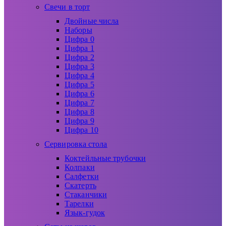
Свечи в торт
Двойные числа
Наборы
Цифра 0
Цифра 1
Цифра 2
Цифра 3
Цифра 4
Цифра 5
Цифра 6
Цифра 7
Цифра 8
Цифра 9
Цифра 10
Сервировка стола
Коктейльные трубочки
Колпаки
Салфетки
Скатерть
Стаканчики
Тарелки
Язык-гудок