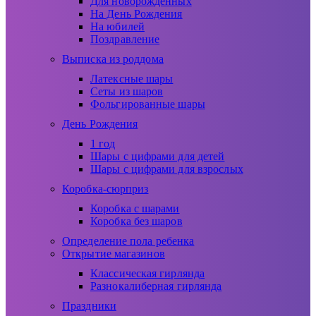
Для новорожденных
На День Рождения
На юбилей
Поздравление
Выписка из роддома
Латексные шары
Сеты из шаров
Фольгированные шары
День Рождения
1 год
Шары с цифрами для детей
Шары с цифрами для взрослых
Коробка-сюрприз
Коробка с шарами
Коробка без шаров
Определение пола ребенка
Открытие магазинов
Классическая гирлянда
Разнокалиберная гирлянда
Праздники