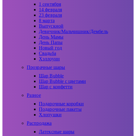
1 сентября
14 февраля
23 февраля
8 марта
Выпускной
Девичник/Мальчишник/Дембель
День Мамы
День Папы
Новый год
Свадьба
Хэллоуин
Прозрачные шары
Шар Bubble
Шар Bubble с цветами
Шар с конфетти
Разное
Подарочные коробки
Подарочные пакеты
Хлопушки
Распродажа
Латексные шары