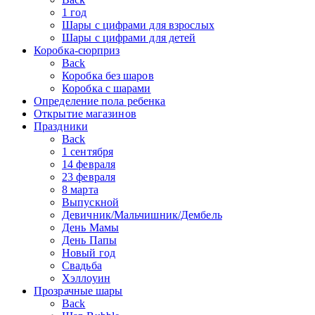
1 год
Шары с цифрами для взрослых
Шары с цифрами для детей
Коробка-сюрприз
Back
Коробка без шаров
Коробка с шарами
Определение пола ребенка
Открытие магазинов
Праздники
Back
1 сентября
14 февраля
23 февраля
8 марта
Выпускной
Девичник/Мальчишник/Дембель
День Мамы
День Папы
Новый год
Свадьба
Хэллоуин
Прозрачные шары
Back