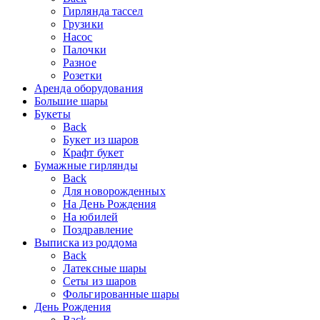
Гирлянда тассел
Грузики
Насос
Палочки
Разное
Розетки
Аренда оборудования
Большие шары
Букеты
Back
Букет из шаров
Крафт букет
Бумажные гирлянды
Back
Для новорожденных
На День Рождения
На юбилей
Поздравление
Выписка из роддома
Back
Латексные шары
Сеты из шаров
Фольгированные шары
День Рождения
Back