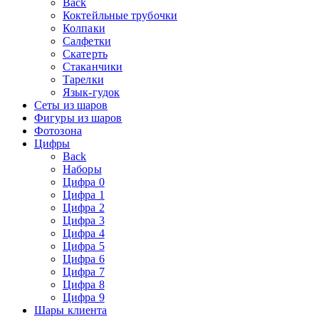
Back
Коктейльные трубочки
Колпаки
Салфетки
Скатерть
Стаканчики
Тарелки
Язык-гудок
Сеты из шаров
Фигуры из шаров
Фотозона
Цифры
Back
Наборы
Цифра 0
Цифра 1
Цифра 2
Цифра 3
Цифра 4
Цифра 5
Цифра 6
Цифра 7
Цифра 8
Цифра 9
Шары клиента