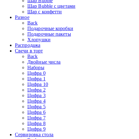
Шар Bubble
Шар Bubble с цветами
Шар с конфетти
Разное
Back
Подарочные коробки
Подарочные пакеты
Хлопушки
Распродажа
Свечи в торт
Back
Двойные числа
Наборы
Цифра 0
Цифра 1
Цифра 10
Цифра 2
Цифра 3
Цифра 4
Цифра 5
Цифра 6
Цифра 7
Цифра 8
Цифра 9
Сервировка стола