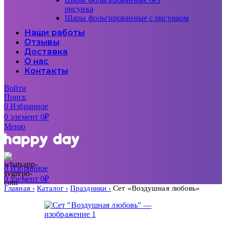
рисунка
Шары фольгированные с рисунком
Наши работы
Отзывы
Доставка
О нас
Контакты
Войти
Поиск
0
Избранное
0
элемент
0
₽
Меню
0
Избранное
0
элемент
0
₽
Главная
Каталог
Праздники
Сет «Воздушная любовь»