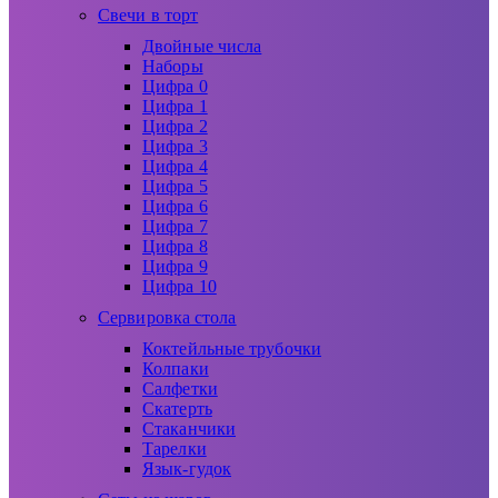
Свечи в торт
Двойные числа
Наборы
Цифра 0
Цифра 1
Цифра 2
Цифра 3
Цифра 4
Цифра 5
Цифра 6
Цифра 7
Цифра 8
Цифра 9
Цифра 10
Сервировка стола
Коктейльные трубочки
Колпаки
Салфетки
Скатерть
Стаканчики
Тарелки
Язык-гудок