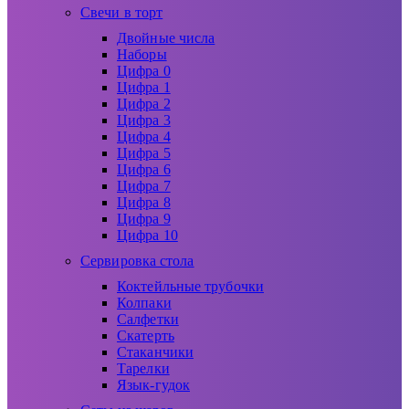
Свечи в торт
Двойные числа
Наборы
Цифра 0
Цифра 1
Цифра 2
Цифра 3
Цифра 4
Цифра 5
Цифра 6
Цифра 7
Цифра 8
Цифра 9
Цифра 10
Сервировка стола
Коктейльные трубочки
Колпаки
Салфетки
Скатерть
Стаканчики
Тарелки
Язык-гудок