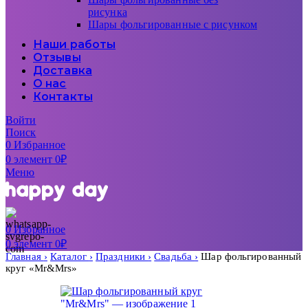
рисунка
Шары фольгированные с рисунком
Наши работы
Отзывы
Доставка
О нас
Контакты
Войти
Поиск
0
Избранное
0
элемент
0
₽
Меню
0
Избранное
0
элемент
0
₽
Главная
Каталог
Праздники
Свадьба
Шар фольгированный
круг «Mr&Mrs»