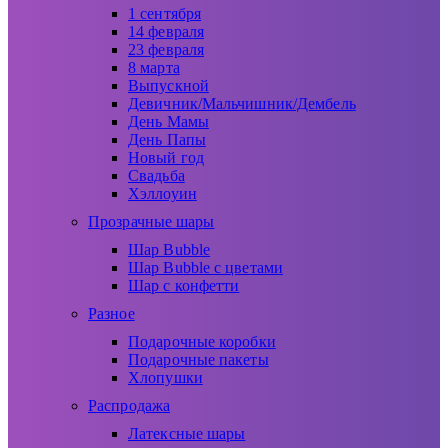
1 сентября
14 февраля
23 февраля
8 марта
Выпускной
Девичник/Мальчишник/Дембель
День Мамы
День Папы
Новый год
Свадьба
Хэллоуин
Прозрачные шары
Шар Bubble
Шар Bubble с цветами
Шар с конфетти
Разное
Подарочные коробки
Подарочные пакеты
Хлопушки
Распродажа
Латексные шары