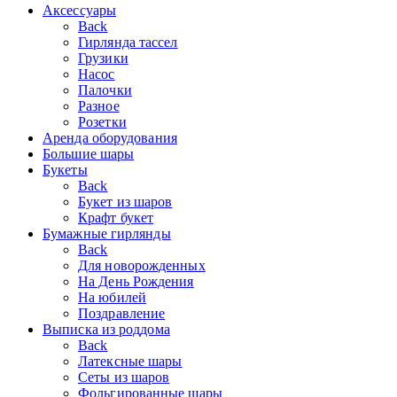
Аксессуары
Back
Гирлянда тассел
Грузики
Насос
Палочки
Разное
Розетки
Аренда оборудования
Большие шары
Букеты
Back
Букет из шаров
Крафт букет
Бумажные гирлянды
Back
Для новорожденных
На День Рождения
На юбилей
Поздравление
Выписка из роддома
Back
Латексные шары
Сеты из шаров
Фольгированные шары