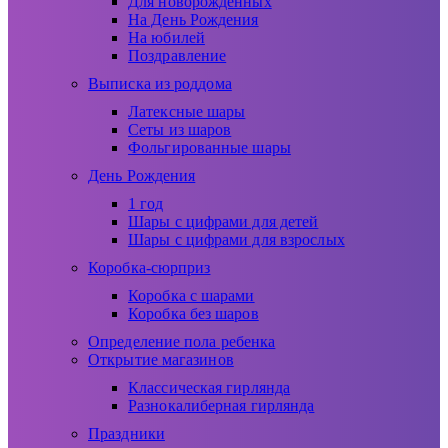
Для новорожденных
На День Рождения
На юбилей
Поздравление
Выписка из роддома
Латексные шары
Сеты из шаров
Фольгированные шары
День Рождения
1 год
Шары с цифрами для детей
Шары с цифрами для взрослых
Коробка-сюрприз
Коробка с шарами
Коробка без шаров
Определение пола ребенка
Открытие магазинов
Классическая гирлянда
Разнокалиберная гирлянда
Праздники