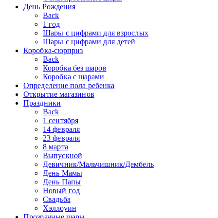
День Рождения
Back
1 год
Шары с цифрами для взрослых
Шары с цифрами для детей
Коробка-сюрприз
Back
Коробка без шаров
Коробка с шарами
Определение пола ребенка
Открытие магазинов
Праздники
Back
1 сентября
14 февраля
23 февраля
8 марта
Выпускной
Девичник/Мальчишник/Дембель
День Мамы
День Папы
Новый год
Свадьба
Хэллоуин
Прозрачные шары