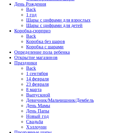
День Рождения
Back
1 год
Шары с цифрами для взрослых
Шары с цифрами для детей
Коробка-сюрприз
Back
Коробка без шаров
Коробка с шарами
Определение пола ребенка
Открытие магазинов
Праздники
Back
1 сентября
14 февраля
23 февраля
8 марта
Выпускной
Девичник/Мальчишник/Дембель
День Мамы
День Папы
Новый год
Свадьба
Хэллоуин
Прозрачные шары