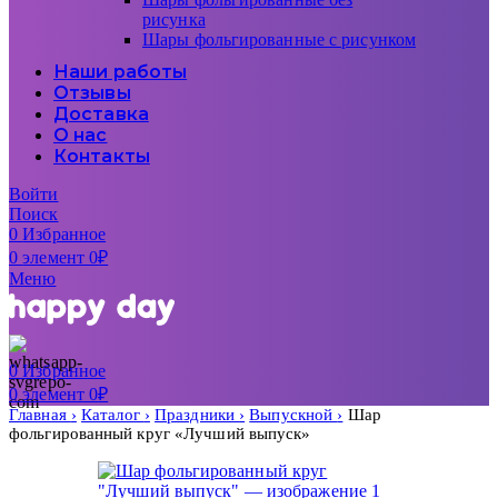
рисунка
Шары фольгированные с рисунком
Наши работы
Отзывы
Доставка
О нас
Контакты
Войти
Поиск
0
Избранное
0
элемент
0
₽
Меню
0
Избранное
0
элемент
0
₽
Главная
Каталог
Праздники
Выпускной
Шар
фольгированный круг «Лучший выпуск»