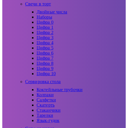
Свечи в торт
Двойные числа
Наборы
Цифра 0
Цифра 1
Цифра 2
Цифра 3
Цифра 4
Цифра 5
Цифра 6
Цифра 7
Цифра 8
Цифра 9
Цифра 10
Сервировка стола
Коктейльные трубочки
Колпаки
Салфетки
Скатерть
Стаканчики
Тарелки
Язык-гудок