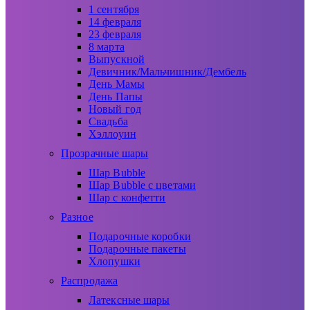
1 сентября
14 февраля
23 февраля
8 марта
Выпускной
Девичник/Мальчишник/Дембель
День Мамы
День Папы
Новый год
Свадьба
Хэллоуин
Прозрачные шары
Шар Bubble
Шар Bubble с цветами
Шар с конфетти
Разное
Подарочные коробки
Подарочные пакеты
Хлопушки
Распродажа
Латексные шары