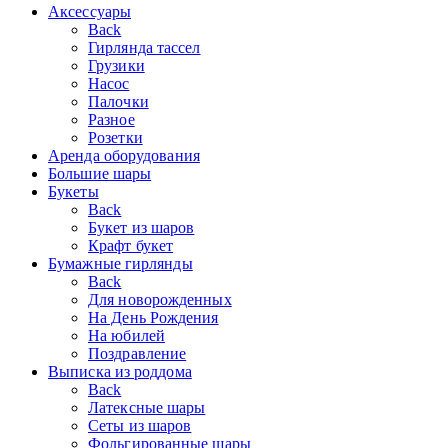
Аксессуары
Back
Гирлянда тассел
Грузики
Насос
Палочки
Разное
Розетки
Аренда оборудования
Большие шары
Букеты
Back
Букет из шаров
Крафт букет
Бумажные гирлянды
Back
Для новорожденных
На День Рождения
На юбилей
Поздравление
Выписка из роддома
Back
Латексные шары
Сеты из шаров
Фольгированные шары