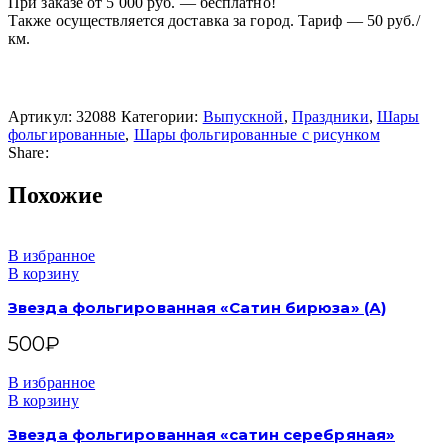
При заказе от 5 000 руб. — бесплатно!
Также осуществляется доставка за город. Тариф — 50 руб./
км.
Артикул:
32088
Категории:
Выпускной
,
Праздники
,
Шары
фольгированные
,
Шары фольгированные с рисунком
Share:
Похожие
В избранное
В корзину
Звезда фольгированная «Сатин бирюза» (А)
500
₽
В избранное
В корзину
Звезда фольгированная «сатин серебряная»