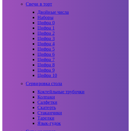
Свечи в торт
Двойные числа
Наборы
Цифра 0
Цифра 1
Цифра 2
Цифра 3
Цифра 4
Цифра 5
Цифра 6
Цифра 7
Цифра 8
Цифра 9
Цифра 10
Сервировка стола
Коктейльные трубочки
Колпаки
Салфетки
Скатерть
Стаканчики
Тарелки
Язык-гудок