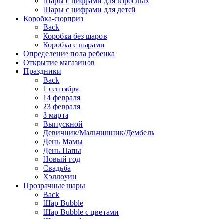
Шары с цифрами для взрослых
Шары с цифрами для детей
Коробка-сюрприз
Back
Коробка без шаров
Коробка с шарами
Определение пола ребенка
Открытие магазинов
Праздники
Back
1 сентября
14 февраля
23 февраля
8 марта
Выпускной
Девичник/Мальчишник/Дембель
День Мамы
День Папы
Новый год
Свадьба
Хэллоуин
Прозрачные шары
Back
Шар Bubble
Шар Bubble с цветами