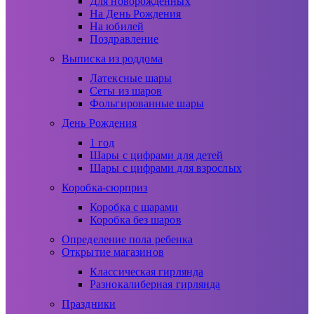
Для новорожденных
На День Рождения
На юбилей
Поздравление
Выписка из роддома
Латексные шары
Сеты из шаров
Фольгированные шары
День Рождения
1 год
Шары с цифрами для детей
Шары с цифрами для взрослых
Коробка-сюрприз
Коробка с шарами
Коробка без шаров
Определение пола ребенка
Открытие магазинов
Классическая гирлянда
Разнокалиберная гирлянда
Праздники