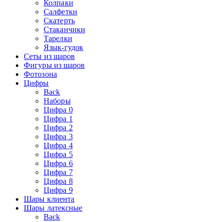
Колпаки
Салфетки
Скатерть
Стаканчики
Тарелки
Язык-гудок
Сеты из шаров
Фигуры из шаров
Фотозона
Цифры
Back
Наборы
Цифра 0
Цифра 1
Цифра 2
Цифра 3
Цифра 4
Цифра 5
Цифра 6
Цифра 7
Цифра 8
Цифра 9
Шары клиента
Шары латексные
Back