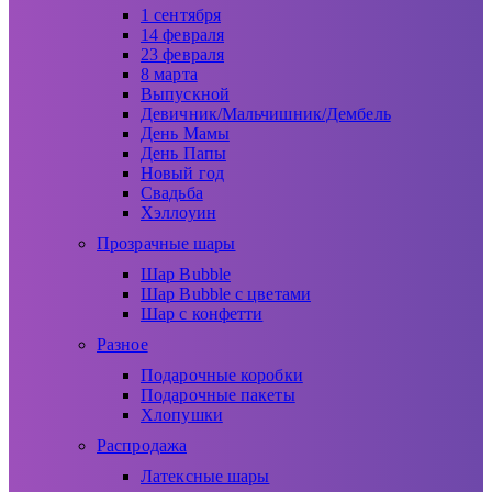
1 сентября
14 февраля
23 февраля
8 марта
Выпускной
Девичник/Мальчишник/Дембель
День Мамы
День Папы
Новый год
Свадьба
Хэллоуин
Прозрачные шары
Шар Bubble
Шар Bubble с цветами
Шар с конфетти
Разное
Подарочные коробки
Подарочные пакеты
Хлопушки
Распродажа
Латексные шары