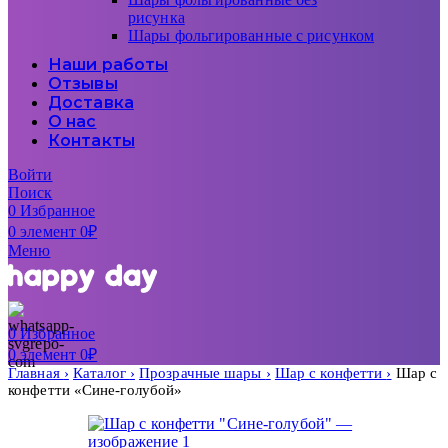
рисунка
Шары фольгированные с рисунком
Наши работы
Отзывы
Доставка
О нас
Контакты
Войти
Поиск
0
Избранное
0
элемент
0
₽
Меню
0
Избранное
0
элемент
0
₽
Главная
Каталог
Прозрачные шары
Шар с конфетти
Шар с
конфетти «Сине-голубой»