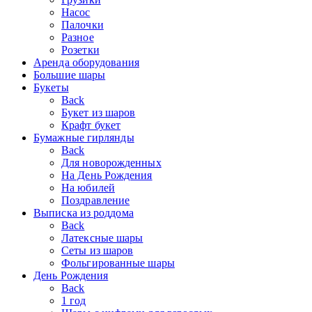
Насос
Палочки
Разное
Розетки
Аренда оборудования
Большие шары
Букеты
Back
Букет из шаров
Крафт букет
Бумажные гирлянды
Back
Для новорожденных
На День Рождения
На юбилей
Поздравление
Выписка из роддома
Back
Латексные шары
Сеты из шаров
Фольгированные шары
День Рождения
Back
1 год