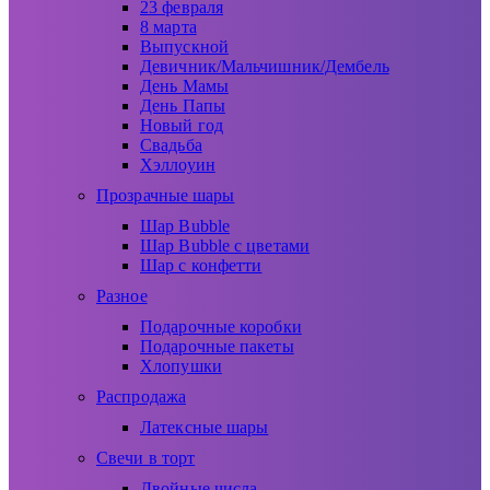
23 февраля
8 марта
Выпускной
Девичник/Мальчишник/Дембель
День Мамы
День Папы
Новый год
Свадьба
Хэллоуин
Прозрачные шары
Шар Bubble
Шар Bubble с цветами
Шар с конфетти
Разное
Подарочные коробки
Подарочные пакеты
Хлопушки
Распродажа
Латексные шары
Свечи в торт
Двойные числа