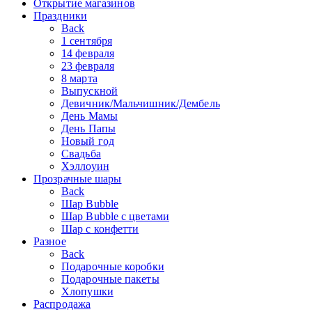
Открытие магазинов
Праздники
Back
1 сентября
14 февраля
23 февраля
8 марта
Выпускной
Девичник/Мальчишник/Дембель
День Мамы
День Папы
Новый год
Свадьба
Хэллоуин
Прозрачные шары
Back
Шар Bubble
Шар Bubble с цветами
Шар с конфетти
Разное
Back
Подарочные коробки
Подарочные пакеты
Хлопушки
Распродажа