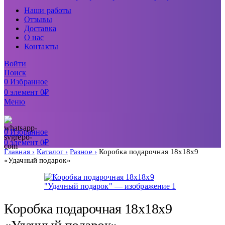
Наши работы
Отзывы
Доставка
О нас
Контакты
Войти
Поиск
0
Избранное
0
элемент
0
₽
Меню
0
Избранное
0
элемент
0
₽
Главная
Каталог
Разное
Коробка подарочная 18х18х9
«Удачный подарок»
Коробка подарочная 18х18х9