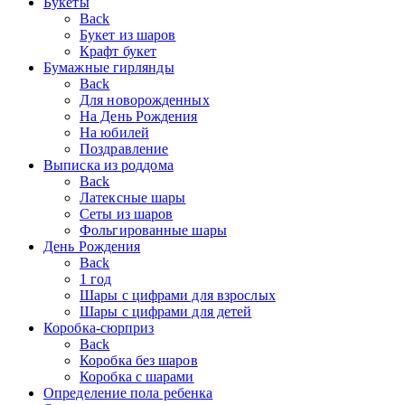
Букеты
Back
Букет из шаров
Крафт букет
Бумажные гирлянды
Back
Для новорожденных
На День Рождения
На юбилей
Поздравление
Выписка из роддома
Back
Латексные шары
Сеты из шаров
Фольгированные шары
День Рождения
Back
1 год
Шары с цифрами для взрослых
Шары с цифрами для детей
Коробка-сюрприз
Back
Коробка без шаров
Коробка с шарами
Определение пола ребенка