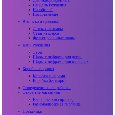
Для новорожденных
На День Рождения
На юбилей
Поздравление
Выписка из роддома
Латексные шары
Сеты из шаров
Фольгированные шары
День Рождения
1 год
Шары с цифрами для детей
Шары с цифрами для взрослых
Коробка-сюрприз
Коробка с шарами
Коробка без шаров
Определение пола ребенка
Открытие магазинов
Классическая гирлянда
Разнокалиберная гирлянда
Праздники