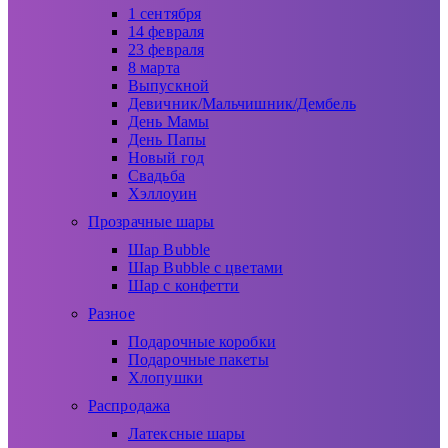
1 сентября
14 февраля
23 февраля
8 марта
Выпускной
Девичник/Мальчишник/Дембель
День Мамы
День Папы
Новый год
Свадьба
Хэллоуин
Прозрачные шары
Шар Bubble
Шар Bubble с цветами
Шар с конфетти
Разное
Подарочные коробки
Подарочные пакеты
Хлопушки
Распродажа
Латексные шары