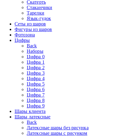
Скатерть
Стаканчики
Тарелки
Язык-гудок
Сеты из шаров
Фигуры из шаров
Фотозона
Цифры
Back
Наборы
Цифра 0
Цифра 1
Цифра 2
Цифра 3
Цифра 4
Цифра 5
Цифра 6
Цифра 7
Цифра 8
Цифра 9
Шары клиента
Шары латексные
Back
Латексные шары без рисунка
Латексные шары с рисунком