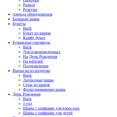
Палочки
Разное
Розетки
Аренда оборудования
Большие шары
Букеты
Back
Букет из шаров
Крафт букет
Бумажные гирлянды
Back
Для новорожденных
На День Рождения
На юбилей
Поздравление
Выписка из роддома
Back
Латексные шары
Сеты из шаров
Фольгированные шары
День Рождения
Back
1 год
Шары с цифрами для взрослых
Шары с цифрами для детей