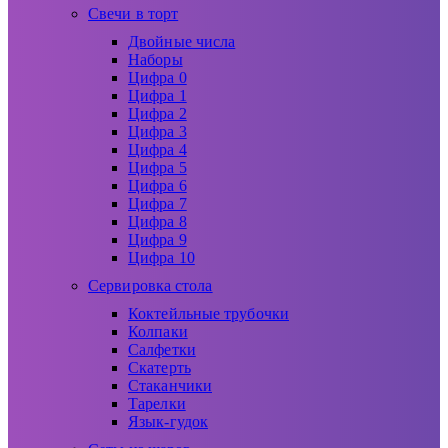
Свечи в торт
Двойные числа
Наборы
Цифра 0
Цифра 1
Цифра 2
Цифра 3
Цифра 4
Цифра 5
Цифра 6
Цифра 7
Цифра 8
Цифра 9
Цифра 10
Сервировка стола
Коктейльные трубочки
Колпаки
Салфетки
Скатерть
Стаканчики
Тарелки
Язык-гудок