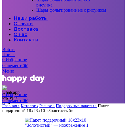
рисунка
Шары фольгированные с рисунком
Наши работы
Отзывы
Доставка
О нас
Контакты
Войти
Поиск
0
Избранное
0
элемент
0
₽
Меню
0
Избранное
0
элемент
0
₽
Главная
Каталог
Разное
Подарочные пакеты
Пакет
подарочный 18х23х10 «Золотистый»