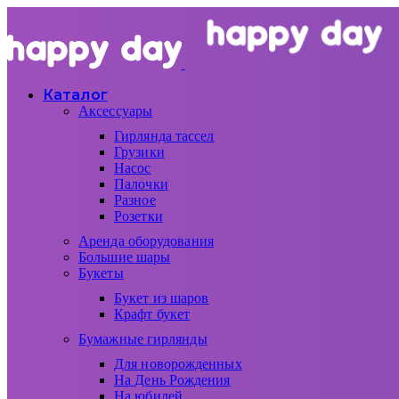
Каталог
Аксессуары
Гирлянда тассел
Грузики
Насос
Палочки
Разное
Розетки
Аренда оборудования
Большие шары
Букеты
Букет из шаров
Крафт букет
Бумажные гирлянды
Для новорожденных
На День Рождения
На юбилей