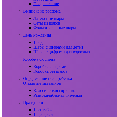
Поздравление
Выписка из роддома
Латексные шары
Сеты из шаров
Фольгированные шары
День Рождения
1 год
Шары с цифрами для детей
Шары с цифрами для взрослых
Коробка-сюрприз
Коробка с шарами
Коробка без шаров
Определение пола ребенка
Открытие магазинов
Классическая гирлянда
Разнокалиберная гирлянда
Праздники
1 сентября
14 февраля