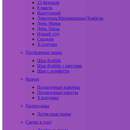
23 февраля
8 марта
Выпускной
Девичник/Мальчишник/Дембель
День Мамы
День Папы
Новый год
Свадьба
Хэллоуин
Прозрачные шары
Шар Bubble
Шар Bubble с цветами
Шар с конфетти
Разное
Подарочные коробки
Подарочные пакеты
Хлопушки
Распродажа
Латексные шары
Свечи в торт