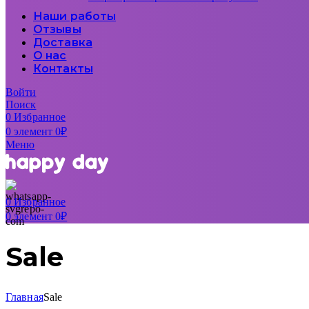
Наши работы
Отзывы
Доставка
О нас
Контакты
Войти
Поиск
0
Избранное
0
элемент
0
₽
Меню
0
Избранное
0
элемент
0
₽
Sale
Главная
Sale