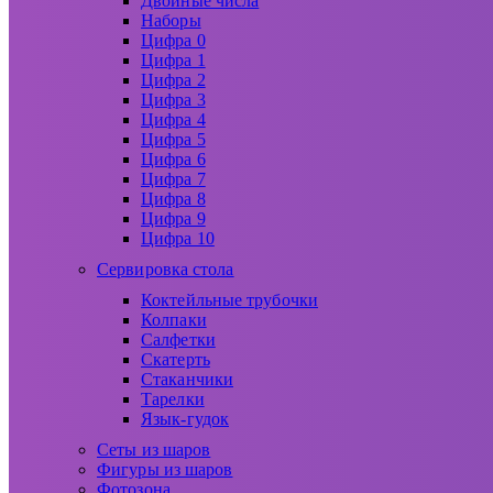
Двойные числа
Наборы
Цифра 0
Цифра 1
Цифра 2
Цифра 3
Цифра 4
Цифра 5
Цифра 6
Цифра 7
Цифра 8
Цифра 9
Цифра 10
Сервировка стола
Коктейльные трубочки
Колпаки
Салфетки
Скатерть
Стаканчики
Тарелки
Язык-гудок
Сеты из шаров
Фигуры из шаров
Фотозона