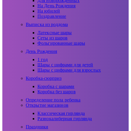
Для новорожденных
На День Рождения
На юбилей
Поздравление
Выписка из роддома
Латексные шары
Сеты из шаров
Фольгированные шары
День Рождения
1 год
Шары с цифрами для детей
Шары с цифрами для взрослых
Коробка-сюрприз
Коробка с шарами
Коробка без шаров
Определение пола ребенка
Открытие магазинов
Классическая гирлянда
Разнокалиберная гирлянда
Праздники