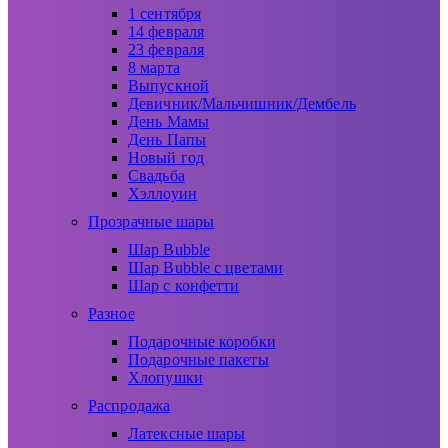
1 сентября
14 февраля
23 февраля
8 марта
Выпускной
Девичник/Мальчишник/Дембель
День Мамы
День Папы
Новый год
Свадьба
Хэллоуин
Прозрачные шары
Шар Bubble
Шар Bubble с цветами
Шар с конфетти
Разное
Подарочные коробки
Подарочные пакеты
Хлопушки
Распродажа
Латексные шары