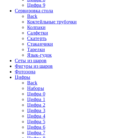
Цифра 9
Сервировка стола
Back
Коктейльные трубочки
Колпаки
Салфетки
Скатерть
Стаканчики
Тарелки
Язык-гудок
Сеты из шаров
Фигуры из шаров
Фотозона
Цифры
Back
Наборы
Цифра 0
Цифра 1
Цифра 2
Цифра 3
Цифра 4
Цифра 5
Цифра 6
Цифра 7