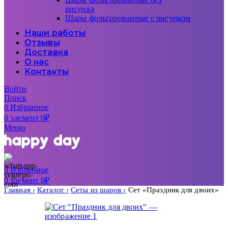
рисунка
Шары фольгированные с рисунком
Наши работы
Отзывы
Доставка
О нас
Контакты
Войти
Поиск
0
Избранное
0
элемент
0
₽
Меню
0
Избранное
0
элемент
0
₽
Главная
Каталог
Сеты из шаров
Сет «Праздник для двоих»