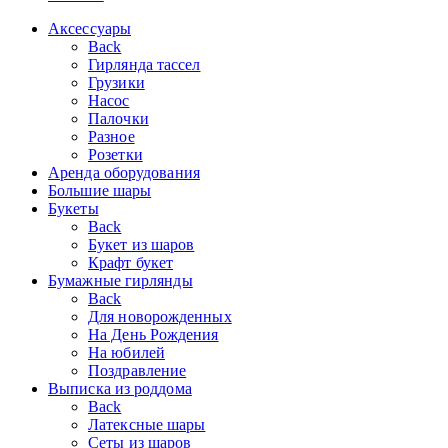
Аксессуары
Back
Гирлянда тассел
Грузики
Насос
Палочки
Разное
Розетки
Аренда оборудования
Большие шары
Букеты
Back
Букет из шаров
Крафт букет
Бумажные гирлянды
Back
Для новорожденных
На День Рождения
На юбилей
Поздравление
Выписка из роддома
Back
Латексные шары
Сеты из шаров