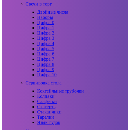
Свечи в торт
Двойные числа
Наборы
Цифра 0
Цифра 1
Цифра 2
Цифра 3
Цифра 4
Цифра 5
Цифра 6
Цифра 7
Цифра 8
Цифра 9
Цифра 10
Сервировка стола
Коктейльные трубочки
Колпаки
Салфетки
Скатерть
Стаканчики
Тарелки
Язык-гудок