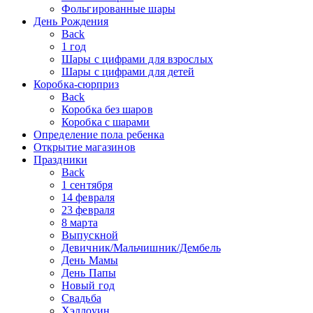
Фольгированные шары
День Рождения
Back
1 год
Шары с цифрами для взрослых
Шары с цифрами для детей
Коробка-сюрприз
Back
Коробка без шаров
Коробка с шарами
Определение пола ребенка
Открытие магазинов
Праздники
Back
1 сентября
14 февраля
23 февраля
8 марта
Выпускной
Девичник/Мальчишник/Дембель
День Мамы
День Папы
Новый год
Свадьба
Хэллоуин