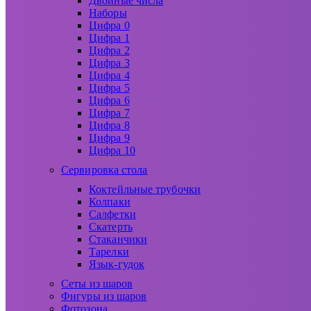
Двойные числа
Наборы
Цифра 0
Цифра 1
Цифра 2
Цифра 3
Цифра 4
Цифра 5
Цифра 6
Цифра 7
Цифра 8
Цифра 9
Цифра 10
Сервировка стола
Коктейльные трубочки
Колпаки
Салфетки
Скатерть
Стаканчики
Тарелки
Язык-гудок
Сеты из шаров
Фигуры из шаров
Фотозона