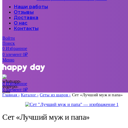
Наши работы
Отзывы
Доставка
О нас
Контакты
Войти
Поиск
0
Избранное
0
элемент
0
₽
Меню
0
Избранное
0
элемент
0
₽
Главная
Каталог
Сеты из шаров
Сет «Лучший муж и папа»
Сет «Лучший муж и папа»