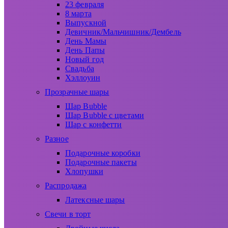
23 февраля
8 марта
Выпускной
Девичник/Мальчишник/Дембель
День Мамы
День Папы
Новый год
Свадьба
Хэллоуин
Прозрачные шары
Шар Bubble
Шар Bubble с цветами
Шар с конфетти
Разное
Подарочные коробки
Подарочные пакеты
Хлопушки
Распродажа
Латексные шары
Свечи в торт