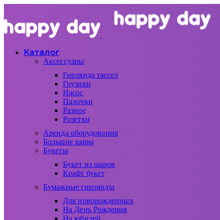
Каталог
Аксессуары
Гирлянда тассел
Грузики
Насос
Палочки
Разное
Розетки
Аренда оборудования
Большие шары
Букеты
Букет из шаров
Крафт букет
Бумажные гирлянды
Для новорожденных
На День Рождения
На юбилей