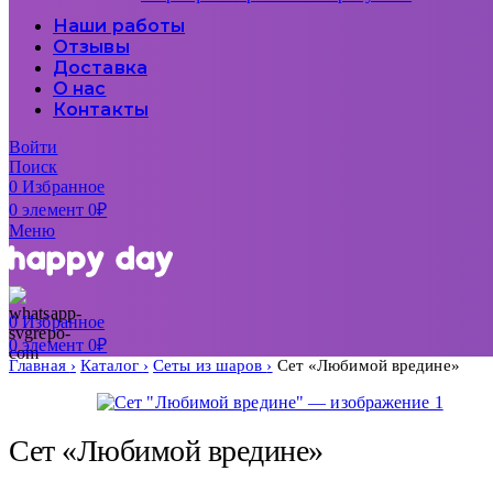
Наши работы
Отзывы
Доставка
О нас
Контакты
Войти
Поиск
0
Избранное
0
элемент
0
₽
Меню
0
Избранное
0
элемент
0
₽
Главная
Каталог
Сеты из шаров
Сет «Любимой вредине»
Сет «Любимой вредине»