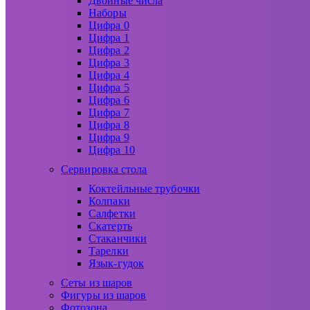
Двойные числа
Наборы
Цифра 0
Цифра 1
Цифра 2
Цифра 3
Цифра 4
Цифра 5
Цифра 6
Цифра 7
Цифра 8
Цифра 9
Цифра 10
Сервировка стола
Коктейльные трубочки
Колпаки
Салфетки
Скатерть
Стаканчики
Тарелки
Язык-гудок
Сеты из шаров
Фигуры из шаров
Фотозона