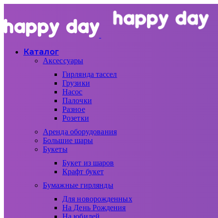
Каталог
Аксессуары
Гирлянда тассел
Грузики
Насос
Палочки
Разное
Розетки
Аренда оборудования
Большие шары
Букеты
Букет из шаров
Крафт букет
Бумажные гирлянды
Для новорожденных
На День Рождения
На юбилей