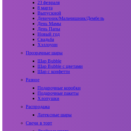
23 февраля
8 марта
Выпускной
Девичник/Мальчишник/Дембель
День Мамы
День Папы
Новый год
Свадьба
Хэллоуин
Прозрачные шары
Шар Bubble
Шар Bubble с цветами
Шар с конфетти
Разное
Подарочные коробки
Подарочные пакеты
Хлопушки
Распродажа
Латексные шары
Свечи в торт