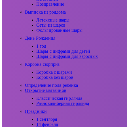
Поздравление
Выписка из роддома
Латексные шары
Сеты из шаров
Фольгированные шары
День Рождения
1 год
Шары с цифрами для детей
Шары с цифрами для взрослых
Коробка-сюрприз
Коробка с шарами
Коробка без шаров
Определение пола ребенка
Открытие магазинов
Классическая гирлянда
Разнокалиберная гирлянда
Праздники
1 сентября
14 февраля