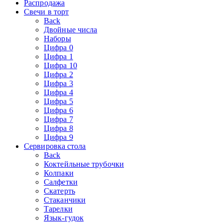
Распродажа
Свечи в торт
Back
Двойные числа
Наборы
Цифра 0
Цифра 1
Цифра 10
Цифра 2
Цифра 3
Цифра 4
Цифра 5
Цифра 6
Цифра 7
Цифра 8
Цифра 9
Сервировка стола
Back
Коктейльные трубочки
Колпаки
Салфетки
Скатерть
Стаканчики
Тарелки
Язык-гудок