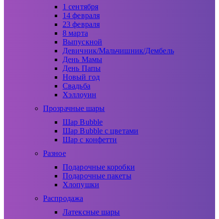
1 сентября
14 февраля
23 февраля
8 марта
Выпускной
Девичник/Мальчишник/Дембель
День Мамы
День Папы
Новый год
Свадьба
Хэллоуин
Прозрачные шары
Шар Bubble
Шар Bubble с цветами
Шар с конфетти
Разное
Подарочные коробки
Подарочные пакеты
Хлопушки
Распродажа
Латексные шары