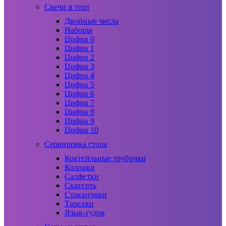
Свечи в торт
Двойные числа
Наборы
Цифра 0
Цифра 1
Цифра 2
Цифра 3
Цифра 4
Цифра 5
Цифра 6
Цифра 7
Цифра 8
Цифра 9
Цифра 10
Сервировка стола
Коктейльные трубочки
Колпаки
Салфетки
Скатерть
Стаканчики
Тарелки
Язык-гудок