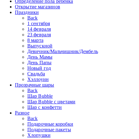
Определение пола ребенка
Открытие магазинов
Праздники
Back
1 сентября
14 февраля
23 февраля
8 марта
Выпускной
Девичник/Мальчишник/Дембель
День Мамы
День Папы
Новый год
Свадьба
Хэллоуин
Прозрачные шары
Back
Шар Bubble
Шар Bubble с цветами
Шар с конфетти
Разное
Back
Подарочные коробки
Подарочные пакеты
Хлопушки