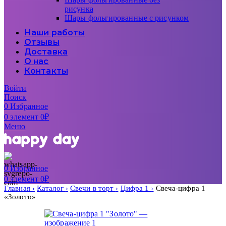
рисунка
Шары фольгированные с рисунком
Наши работы
Отзывы
Доставка
О нас
Контакты
Войти
Поиск
0
Избранное
0
элемент
0
₽
Меню
0
Избранное
0
элемент
0
₽
Главная
Каталог
Свечи в торт
Цифра 1
Свеча-цифра 1
«Золото»