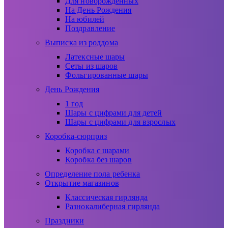
Для новорожденных
На День Рождения
На юбилей
Поздравление
Выписка из роддома
Латексные шары
Сеты из шаров
Фольгированные шары
День Рождения
1 год
Шары с цифрами для детей
Шары с цифрами для взрослых
Коробка-сюрприз
Коробка с шарами
Коробка без шаров
Определение пола ребенка
Открытие магазинов
Классическая гирлянда
Разнокалиберная гирлянда
Праздники