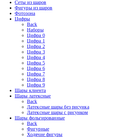
Сеты из шаров
Фигуры из шаров
Фотозона
Цифры
Back
Наборы
Цифра 0
Цифра 1
Цифра 2
Цифра 3
Цифра 4
Цифра 5
Цифра 6
Цифра 7
Цифра 8
Цифра 9
Шары клиента
Шары латексные
Back
Латексные шары без рисунка
Латексные шары с рисунком
Шары фольгированные
Back
Фигурные
Ходячие фигуры