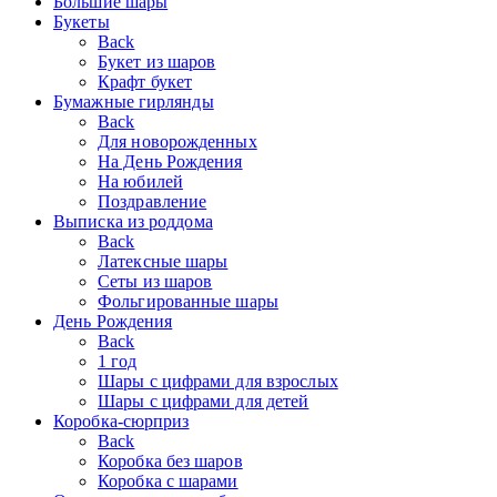
Большие шары
Букеты
Back
Букет из шаров
Крафт букет
Бумажные гирлянды
Back
Для новорожденных
На День Рождения
На юбилей
Поздравление
Выписка из роддома
Back
Латексные шары
Сеты из шаров
Фольгированные шары
День Рождения
Back
1 год
Шары с цифрами для взрослых
Шары с цифрами для детей
Коробка-сюрприз
Back
Коробка без шаров
Коробка с шарами